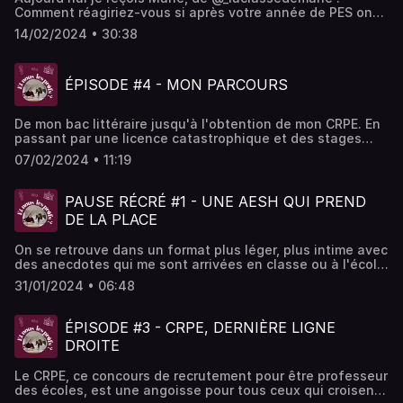
Comment réagiriez-vous si après votre année de PES on
vous annonçait à 2 jours de la rentrée que vous êtes
14/02/2024 • 30:38
affecté dans une école en RPI d'une classe ? Vous serez
donc chargé de direction et professeur des écoles...
Lancée dans le grand bain à deux jours de la rentrée
ÉPISODE #4 - MON PARCOURS
Marie a dû s'adapter, elle nous raconte son expérience !
Hébergé par Acast. Visitez acast.com/privacy pour plus
d'informations.
De mon bac littéraire jusqu'à l'obtention de mon CRPE. En
passant par une licence catastrophique et des stages
formateurs... Voici mon parcours pour devenir prof des
07/02/2024 • 11:19
écoles. Bonne écoute
PAUSE RÉCRÉ #1 - UNE AESH QUI PREND
DE LA PLACE
On se retrouve dans un format plus léger, plus intime avec
des anecdotes qui me sont arrivées en classe ou à l'école,
plus généralement. Aujourd'hui je vous parle de ma
31/01/2024 • 06:48
collaboration avec une AESH qui prenait de la place dans
ma classe, et comment j'ai géré cette situation. Hébergé
par Acast. Visitez acast.com/privacy pour plus
ÉPISODE #3 - CRPE, DERNIÈRE LIGNE
d'informations.
DROITE
Le CRPE, ce concours de recrutement pour être professeur
des écoles, est une angoisse pour tous ceux qui croisent