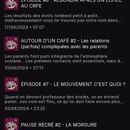
ÉPISODE #8 - REBONDIR APRÈS UN ÉCHEC
AU CRPE
Les résultats des écrits tombent petit à petit...
malheureusement vous ne trouvez pas votre nom dans
cette fichue liste. J'ai été dans votre cas ! Et dans cet
17/04/2024 • 07:07
épisode je vous explique comment rebondir au mieux
après un échec au CRPE. Croyez en vous
AUTOUR D'UN CAFÉ #2 - Les relations
(parfois) compliquées avec les parents
Les parents font parti intégrante de l'atmosphère
scolaire... Les premiers contacts sont essentiels, mais des
fois les relations restent tendues ou sont alors de bonnes
10/04/2024 • 37:13
surprises. Hélène nous partage son expérience sur ce
sujet. Bonne écoute
ÉPISODE #7 - LE MOUVEMENT C'EST QUOI ?
Quand on devient professeur des écoles, on en entend
parler...son nom est flou, ce qu'on doit faire encore plus,
et surtout comment bien y participer ? Aujourd'hui je vous
03/04/2024 • 23:25
explique ce qu'est le mouvement. Comment s'y prendre ?
Quand ? Avec qui ? Je vous explique tout, bonne écoute !
Hébergé par Acast. Visitez acast.com/privacy pour plus
PAUSE RÉCRÉ #2 - LA MORSURE
d'informations.