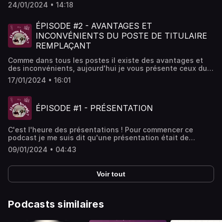
son chemin. L'échéance s'approchant, j'ai décidé de vous
24/01/2024 • 14:18
donner mes meilleurs conseils pour l'apprivoiser lors de la
dernière ligne droite. Ces conseils m'ont réussis, j'espère
qu'ils vous souriront aussi
ÉPISODE #2 - AVANTAGES ET
INCONVÉNIENTS DU POSTE DE TITULAIRE
REMPLAÇANT
Comme dans tous les postes il existe des avantages et
des inconvénients, aujourd'hui je vous présente ceux du
poste de titulaire remplaçant. Peut être que cet épisode
17/01/2024 • 16:01
vous permettra de mieux comprendre la réalité de ce
poste, bonne écoute !
ÉPISODE #1 - PRÉSENTATION
C'est l'heure des présentations ! Pour commencer ce
podcast je me suis dit qu'une présentation était de
rigueur. Qui je suis ? Qu'est ce que je vous propose dans
09/01/2024 • 04:43
ce podcast ? A quelle fréquence ? Vous retrouverez
toutes les infos dans cette épisode. Bonne écoute ;)
Hébergé par Acast. Visitez acast.com/privacy pour plus
Voir tout
d'informations.
Podcasts similaires