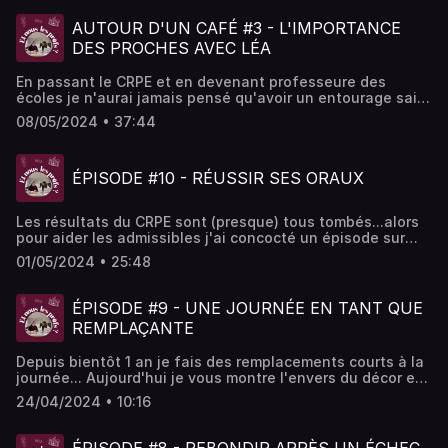
AUTOUR D'UN CAFÉ #3 - L'IMPORTANCE
DES PROCHES AVEC LÉA
En passant le CRPE et en devenant professeure des
écoles je n'aurai jamais pensé qu'avoir un entourage sain
qui te soutien serait si important. Aujourd'hui, je reçois
08/05/2024 • 37:44
Léa, ma bestie, on parle de son rapport à l'école, de sa
vision de l'école. Un épisode chill et familial. Bonne
écoute
ÉPISODE #10 - RÉUSSIR SES ORAUX
Les résultats du CRPE sont (presque) tous tombés...alors
pour aider les admissibles j'ai concocté un épisode sur
mes conseils pour réussir les oraux. Je vous partage mon
01/05/2024 • 25:48
expérience, j'espère que cet épisode vous aidera
ÉPISODE #9 - UNE JOURNÉE EN TANT QUE
REMPLAÇANTE
Depuis bientôt 1 an je fais des remplacements courts à la
journée... Aujourd'hui je vous montre l'envers du décor et
je vous explique comment se déroule une journée type.
24/04/2024 • 10:16
Bonne écoute ;) Hébergé par Acast. Visitez
acast.com/privacy pour plus d'informations.