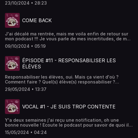
vous partage mes conseils pour des transitions réussies,
canope.fr👉 Idée pratique : utiliser l’appli Com-Phone pour
23/10/2024 • 28:23
retour au calme, rituel de sortie de classe... tout est
aider à la production d’écrits en ULIS – À découvrir
décortiqué ! @maîtresse__charlotte nous partagera son
sur Primàbord : primabord.eduscol.education.frBonne
expérience aussi sur ses transitions... et enfin je
écoute et n’hésitez pas à partager vos expériences ! ✨
COME BACK
répondrai à vos questions sur le sujet ! Hébergé par Acast.
Hébergé par Acast. Visitez acast.com/privacy pour plus
Visitez acast.com/privacy pour plus d'informations.
d'informations.
J'ai décalé ma rentrée, mais me voila enfin de retour sur
mon podcast !!! Je vous parle de mes incertitudes, de mes
réflexions et de mes projets pour cette saison 2, bonne
09/10/2024 • 05:19
écoute ! Hébergé par Acast. Visitez acast.com/privacy
pour plus d'informations.
ÉPISODE #11 - RESPONSABILISER LES
ÉLÈVES
Responsabiliser les élèves, oui. Mais ça vient d'où ?
Comment faire ? Quel(s) élève(s) responsabiliser ?
Quelle(s) valeur(s) ajouté(es) à notre pratique et à
29/05/2024 • 13:37
l'ambiance de la classe ? On en discute dans l'épisode de
cette semaine ! Bonne écoute ! Hébergé par Acast. Visitez
acast.com/privacy pour plus d'informations.
VOCAL #1 - JE SUIS TROP CONTENTE
Y'a deux semaines j'ai reçu une notification, oh une
bonne nouvelle ! Ecoute le podcast pour savoir de quoi il
s'agit... bonne écoute ! Hébergé par Acast. Visitez
15/05/2024 • 04:24
acast.com/privacy pour plus d'informations.