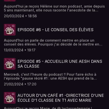
Aujourd'hui je reçois Hélène sur mon podcast, amie depuis
5 ans maintenant, elle nous raconte l'anecdote de la
morsure vécue en classe ! Pleine de bonne humeur et de
20/03/2024 • 18:56
second degré, vous devriez apprécier cet épisode ! Bonne
écoute ;) Hébergé par Acast. Visitez acast.com/privacy
pour plus d'informations.
EPISODE #6 - LE CONSEIL DES ÉLÈVES
Aujourd'hui on parle de comment mettre en place un
conseil des élèves. Pourquoi j'ai décidé de le mettre en
place dans ma classe de CE1 ? Quels ont été les
13/03/2024 • 19:17
bénéfices ? Qu'est ce que je changerai ? Tout se trouve
dans cet épisode, bonne écoute ;) Hébergé par Acast.
Visitez acast.com/privacy pour plus d'informations.
EPISODE #5 - ACCUEILLIR UNE AESH DANS
SA CLASSE
Mercredi, c'est l'heure du podcast !! Pour faire écho à
l'épisode "pause récré #1 : une AESH qui prend de la
place" je vous parle aujourd'hui des techniques pour
21/02/2024 • 17:20
accueillir au mieux une AESH dans sa classe. Une bonne
cohésion d'équipe, des objectifs clairs, une super
communication... bonne écoute ! Hébergé par Acast.
AUTOUR D'UN CAFÉ #1 -DIRECTRICE D'UNE
Visitez acast.com/privacy pour plus d'informations.
ÉCOLE D'1 CLASSE EN T1 AVEC MARIE
Aujourd'hui je reçois Marie, de @_laclassedemarie !