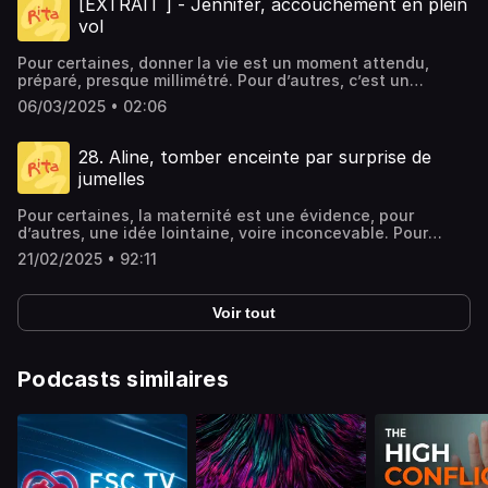
en soins intensifs, et leur bébé, en maternité. Un instant
[EXTRAIT ] - Jennifer, accouchement en plein
:Bliss Stories • La Matrescence • Coucou le cul • Canapé
? Contactez-moi à hello@rita-family.com🎧 Retrouvez
courrier entre Dakar et Bruxelles, elle s’est retrouvée face
suspendu, dont il garde encore des douloureux
Six Places • Le Tourbillon🎺 On se retrouve très vite pour
vol
tous les épisodes du podcast ici : Écouter le podcast📸
à une situation exceptionnelle : une passagère était sur
souvenirs.Dans cet épisode, Vincent nous ouvre les
un nouvel épisode !Hosted on Ausha. See
Suivez l’actu de RITA sur Instagram : @rita.podcast📌
le point d’accoucher… en plein vol. ✈️👶Sans stress, avec
portes de son intimité et nous raconte cette épreuve qui a
ausha.co/privacy-policy for more information.
Ressources citées dans l’épisode :🌍 Club Med🏑 Red
Pour certaines, donner la vie est un moment attendu,
calme et instinct, Jennifer a assisté cette femme à
marqué sa vie de père. Il partage son quotidien avec Léo,
Lions🧤 Vincent Vanasch🎙️ Un podcast original : Rita📢
préparé, presque millimétré. Pour d’autres, c’est un
donner naissance à son bébé, à plus de 10 000 mètres
atteint d’une maladie qui demande à toute la famille
Interviews & montage : Anissa Hezzaz📅 Épisode diffusé
événement qui surgit sans prévenir, dans les
d’altitude. Une histoire incroyable qui a fait le tour de la
d’apprendre à s’adapter, ses victoires et ses défaites, sur
06/03/2025 • 02:06
le : 24 mars 2025⭐ Si vous aimez ce podcast et que vous
circonstances les plus improbables.C’est exactement ce
presse après que son collègue ait partagé les images de
le terrain comme dans la vie, et l’arrivée de leur petite
voulez le soutenir, n'hésitez pas à lui attribuer 5 étoiles !
qu’a vécu Jennifer, hôtesse de l’air depuis 21 ans et
cet instant hors du commun. 📸Dans cet épisode, elle
dernière, Zazie.N’hésitez pas à me dire ce que vous en
🔔 Pour ne rien rater de l’actualité de RitaRetrouvez-moi
maman de deux enfants. Alors qu’elle assurait un vol long
nous plonge dans les coulisses de cet accouchement
28. Aline, tomber enceinte par surprise de
avez pensé !💌 Vous souhaitez me partager votre histoire
sur Instagram : @rita.podcastEt sur le site : rita-
courrier entre Dakar et Bruxelles, elle s’est retrouvée face
inoubliable. Mais surtout, elle nous raconte comment son
? Contactez-moi à hello@rita-family.com🎧 Retrouvez
jumelles
family.com✨ Cet épisode de RITA a été réalisé avec le
à une situation exceptionnelle : une passagère était sur
propre parcours de mère l’a, sans qu’elle le sache,
tous les épisodes du podcast ici : Écouter le podcast📸
soutien de La Boîte Rose.🎧 Vous aimerez cet épisode si
le point d’accoucher… en plein vol. ✈️👶Sans stress, avec
préparée à vivre ce moment avec tant de
Suivez l’actu de RITA sur Instagram : @rita.podcast📌
Pour certaines, la maternité est une évidence, pour
vous aimez :Bliss Stories • La Matrescence • Aurevoir
calme et instinct, Jennifer a assisté cette femme à
sérénité.N’hésitez pas à me dire ce que vous en avez
Ressources citées dans l’épisode :🌍 Club Med🏑 Red
d’autres, une idée lointaine, voire inconcevable. Pour
Podcast • Génération Do it Yourself • Canapé Six Places •
donner naissance à son bébé, à plus de 10 000 mètres
pensé !💌 Vous souhaitez me partager votre histoire ?
Lions🧤 Vincent Vanasch🎙️ Un podcast original : Rita📢
Aline, devenir mère n’avait jamais été un objectif, et
Social Kids🎺 On se retrouve très vite pour un nouvel
d’altitude. Une histoire incroyable qui a fait le tour de la
Contactez-moi à hello@rita-family.com🎧 Retrouvez tous
21/02/2025 • 92:11
Interviews & montage : Anissa Hezzaz📅 Épisode diffusé
pourtant, la maternité s’est imposée à elle à un moment
épisode !Hosted on Ausha. See ausha.co/privacy-policy
presse après que son collègue ait partagé les images de
les épisodes du podcast ici : Écouter le podcast📸 Suivez
le : 24 mars 2025⭐ Si vous aimez ce podcast et que vous
où elle aspirait avant tout à s’épanouir
for more information.
cet instant hors du commun. 📸Dans cet épisode, elle
l’actu de RITA sur Instagram : @rita.podcast📌 Ressources
voulez le soutenir, n'hésitez pas à lui attribuer 5 étoiles !
professionnellement.Une grossesse-surprise bouleverse
nous plonge dans les coulisses de cet accouchement
citées dans l’épisode :🏢 Forem✈️ Ryanair🛫 Virgin Express
Voir tout
🔔 Pour ne rien rater de l’actualité de RitaRetrouvez-moi
alors ses plans. Déjà en proie à un sentiment d’injustice,
inoubliable. Mais surtout, elle nous raconte comment son
🏨 Brussels Airlines👶 Babyboom🎙️ Un podcast original :
sur Instagram : @rita.podcastEt sur le site : rita-
elle découvre lors de la première échographie qu’elle ne
propre parcours de mère l’a, sans qu’elle le sache,
Rita📢 Interviews & montage : Anissa Hezzaz📅 Épisode
family.com✨ Cet épisode de RITA a été réalisé avec le
porte pas un, mais deux bébés. Dans cet épisode, Aline se
préparée à vivre ce moment avec tant de
diffusé le : 07 mars 2025⭐ Si vous aimez ce podcast et
soutien de La Boîte Rose.🎧 Vous aimerez cet épisode si
livre sans filtre sur ce qu’elle a ressenti en traversant une
Podcasts similaires
sérénité.N’hésitez pas à me dire ce que vous en avez
que vous voulez le soutenir, n'hésitez pas à lui attribuer 5
vous aimez :Bliss Stories • La Matrescence • Aurevoir
grossesse gémellaire alors que l’envie d’être mère n’était
pensé !💌 Vous souhaitez me partager votre histoire ?
étoiles !🔔 Pour ne rien rater de l’actualité de
Podcast • Génération Do it Yourself • Canapé Six Places •
même pas là.Elle revient sur ces neuf mois marqués par
Contactez-moi à hello@rita-family.com🎧 Retrouvez tous
RitaRetrouvez-moi sur Instagram : @rita.podcastEt sur le
Social Kids🎺 On se retrouve très vite pour un nouvel
des nausées incessantes et un profond sentiment
les épisodes du podcast ici : Écouter le podcast📸 Suivez
site : rita-family.com✨ Cet épisode de RITA a été réalisé
épisode !Hosted on Ausha. See ausha.co/privacy-policy
d’incompatibilité entre son besoin de liberté et cette
l’actu de RITA sur Instagram : @rita.podcast📌 Ressources
avec le soutien de La Boîte Rose.🎧 Vous aimerez cet
for more information.
maternité imposée. Elle, la rêveuse et baroudeuse, se
citées dans l’épisode :🏢 Forem✈️ Ryanair🛫 Virgin Express
épisode si vous aimez :Bliss Stories • La Matrescence •
retrouve confrontée à un bouleversement qu’elle n’avait
🏨 Brussels Airlines👶 Babyboom🎙️ Un podcast original :
Aurevoir Podcast • Génération Do it Yourself • Canapé Six