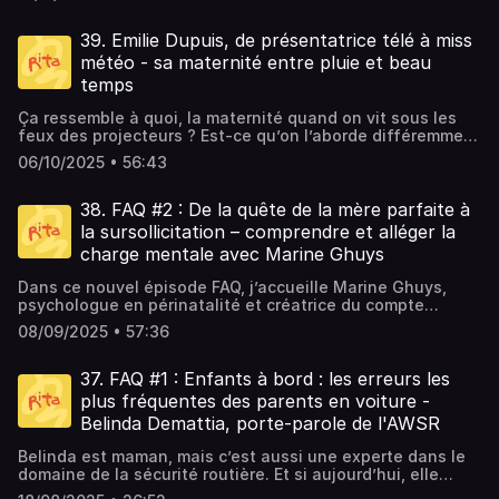
femmes qui, enceintes, te donnent presque envie de l’être
Matrescence • Hello Mammas • Canapé Six Places •
de tendre aussi le micro à Dom. À deux voix, ils nous
Hezzaz & Léa Rifaut📅 Épisode diffusé le : 26/01/2026⭐ Si
aussi, juste pour pouvoir porter les mêmes tenues qu’elle,
Mères • Social Kids • OdaceHosted on Ausha. See
replongent dans cette première maternité avec Frida. Une
vous aimez ce podcast et que vous voulez le soutenir,
marcher avec la même grâce, et sourire avec la même
39. Emilie Dupuis, de présentatrice télé à miss
ausha.co/privacy-policy for more information.
maternité qui les a fait basculer dans les abysses. Un
pensez à lui mettre 5 étoiles sur votre plateforme
sérénité apparente. Car Emilie, enceinte ou non,
passage brutal en néonat, la peur qui s’invite sans
météo - sa maternité entre pluie et beau
préférée !🎧 Vous aimerez cet épisode si vous aimez :Bliss
rayonne.Mais derrière les images et ce qu’elle partage sur
prévenir, et cette sensation de perdre pied là où l’on
temps
Stories • La Matrescence • Hello Mammas • Canapé Six
les réseaux, il y a tout le reste.Sa grossesse avec ses
pensait toucher au bonheur.Et puis il y a Romy. Un bébé
Places • Mères • Social Kids • OdaceHosted on Ausha.
vagues d’émotions. Son accouchement qui ne s’est pas
lumière. Une petite fille venue compléter une pièce
Ça ressemble à quoi, la maternité quand on vit sous les
See ausha.co/privacy-policy for more information.
déroulé comme elle l’imaginait, et les longues heures de
manquante de leur puzzle. Sans savoir ce que l’un et
feux des projecteurs ? Est-ce qu’on l’aborde différemment
travail, jusqu’à ce qu’elle comprenne que son bébé ne
l’autre m’ont confié au micro, Pauline et Dom se livrent
? Est-ce que les galères deviennent plus douces quand
descendrait pas, parce qu’il regardait les étoiles. Et qu’il
06/10/2025 • 56:43
sans filtre sur l’arrivée de leur deux petites filles, aussi
on brille à la télé ? Pas vraiment. Parce qu’au fond, quand
allait falloir l’accueillir autrement. En salle d’opération. En
warriors et vaillantes l’une que l’autre. Ils racontent ce qui
on devient mère, on est toutes logées à la même
césarienne. Un scénario qu’elle et son chéri Antoine
s’est joué ces dernières années dans leur cœur, dans leur
enseigne : on se retrouve face aux mêmes joies
38. FAQ #2 : De la quête de la mère parfaite à
n’avaient absolument pas imaginé.Dans cet épisode, elle
tête… et dans leur couple.Un épisode rempli d’amour et de
immenses, aux mêmes galères, aux mêmes nuits hachées
la sursollicitation – comprendre et alléger la
raconte comment elle a vécu cette césarienne d’urgence
résilience…Un épisode que j’ai profondément aimé
et aux mêmes doutes.Emilie Dupuis est devenue mère
dans la plus grande des douceurs, et comment elle est
charge mentale avec Marine Ghuys
enregistrer, parce que Pauline et Dom incarnent, à mes
alors qu’elle enchaînait les tournages, les directs, les
tombée immédiatement amoureuse de son petit Ralph. Et
yeux, la définition même d’une équipe. Avec ses hauts et
reportages. Entre la météo, En route avec la police, et ses
si elle aussi avait déjà la tête dans les étoiles, son corps,
Dans ce nouvel épisode FAQ, j’accueille Marine Ghuys,
ses bas, ses failles et ses tempêtes, mais toujours cette
mille et une casquettes de femme indépendante, ses
lui, l’a vite rattrapée. Il lui a rappelé que l’accouchement
psychologue en périnatalité et créatrice du compte
même volonté : affronter les batailles ensemble, coûte
journées ne se ressemblent jamais. La routine, elle ne
qu’elle avait vécu n’était pas seulement médical : il avait
Instagram La maternité sans tabous 🌿.On explore
que coûte.📸 Suivez l’actu de RITA sur Instagram & TikTok🎙️
connaît pas. Mais malgré ce rythme effréné, elle a
08/09/2025 • 57:36
laissé une fissure. Une cicatrice qu’on ne voit pas
ensemble la charge mentale des mamans, souvent
Un podcast original : RITA📢 Interviews & montage : Anissa
construit sa famille. Elle a inventé un équilibre fragile,
forcément. Une histoire qu’il fallait revisiter pour pouvoir
galvaudée et incomprise. On parle de :Comment définir sa
Hezzaz & Léa Rifaut📅 Épisode diffusé le : 12/01/2026⭐ Si
mouvant, imparfait parfois… mais profondément à son
l’habiter à nouveau.Emilie raconte ce chemin-là. Celui du
maternité sans se comparer aux autres 👩‍👧‍👦Pourquoi on
37. FAQ #1 : Enfants à bord : les erreurs les
vous aimez ce podcast et que vous voulez le soutenir,
image.Avec Emilie, on a parlé de cette maternité qui
post-partum, souvent plus rude qu’on ne le dit. Celui des
a parfois l’impression d’être moins une bonne mère 😓Et
pensez à lui mettre 5 étoiles sur votre plateforme
plus fréquentes des parents en voiture -
bouscule tout, de ces doutes qui nous traversent toutes,
larmes inexplicables, de la vulnérabilité extrême, du corps
surtout, comment s’outiller pour alléger cette charge
préférée !🎧 Vous aimerez cet épisode si vous aimez :Bliss
de cette pression invisible à vouloir être partout à la fois.
Belinda Demattia, porte-parole de l'AWSR
qui ne répond pas comme avant. Mais aussi celui de la
mentale 💪✨Marine partage ses conseils et son expertise
Stories • La Matrescence • Hello Mammas • Canapé Six
Et puis, de cette leçon essentielle qu’elle a apprise en
bienveillance et de la douceur d’une communauté de
avec bienveillance, pour que chaque parent puisse se
Places • Mères • Social Kids • Odace Hosted on Ausha.
chemin : lâcher prise. S’écouter. Se faire confiance.
Belinda est maman, mais c’est aussi une experte dans le
mamans. Elle partage un bout de son histoire et ce que
sentir plus serein et déculpabilisé dans son quotidien.📸
See ausha.co/privacy-policy for more information.
Arrêter de se comparer, parce qu’aucune maternité ne
domaine de la sécurité routière. Et si aujourd’hui, elle
les photos ne montrent pas toujours et ce que les réseaux
Suivez l’actu de RITA sur Instagram & TikTok🎙️ Un podcast
ressemble à une autre, et qu’aucune famille ne suit la
prend la parole dans Rita, c’est parce que les routes aussi