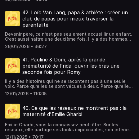
aujourd’hui, pose des mots sur ce qu’elle a vécu. Elle nous
y a Marine. Une maman. Une vraie. Pas de celles qui
vous aimerez peut-être ceux-ci :Justine, un bébé toute
devient père, Raphaël quitte son statut d’indépendant
enfants puissent jouer ensemble, quels que soient leurs
raconte comment elle a tenu, comment elle a appris à se
prétendent tout gérer, mais une femme sincère, parfois
seule • Comprendre et alléger la charge mentale avec la
pour devenir salarié, afin d’être plus présent auprès de
besoins, leurs différences ou leur corps.Un lieu imaginé
faire confiance, comment elle a continué d’avancer
débordée, souvent fatiguée, toujours honnête.Marine,
42. Loïc Van Lang, papa & athlète : créer un
psychologue Marie Ghuys • Isaline, son questionnement
ses enfants. Non pas pour “aider”, mais pour prendre
pour réparer une injustice toute simple, mais immense :
malgré tout.Surtout, elle nous parle de la femme qu’elle
c’est une joie de vivre contagieuse et une authenticité qui
face au désir d'enfant Hosted on Ausha. See
pleinement sa part.On questionne cette notion d’“aide”
club de papas pour mieux traverser la
celle de voir certains enfants regarder les autres jouer…
est, derrière ses rôles de mère et de CEO. Elle enlève les
désarme.Aventurière dans l’âme, elle avance dans la
ausha.co/privacy-policy for more information.
qui colle encore trop souvent aux pères.On parle
sans pouvoir les rejoindre.Parce qu’un terrain de jeu peut
parentalité
masques, partage ses doutes, ses prises de conscience…
maternité comme dans la vie : sans masque, sans
d’équilibre, de discussions, d’ajustements, et de ce que
sembler anodin.Mais pour certaines familles, il change
et cette quête, profondément universelle, d’être la
filtre.Dans cet épisode, elle nous parle de sa carrière de
signifie vraiment être un père engagé aujourd’hui.Un
tout.Si cet épisode vous touche, vous pouvez partager
Devenir père, ce n’est pas seulement accueillir un enfant.
version la plus juste de soi-même.✨ Si cet épisode vous
mannequin, mais aussi d’une première grossesse
épisode pour celles et ceux qui cherchent à comprendre
l’épisode, en parler autour de vous, ou soutenir le projet
C’est aussi naître une deuxième fois. Il y a des hommes
touche, sachez qu’une deuxième édition de Mommentum
inopinée, non désirée, qui est venue confirmer à la fois
comment partager la charge mentale dans le couple.Un
du Monde d’Ayden par un don sur lemondedayden.be.Et
qui entrent dans la paternité à tâtons, parce qu’ils n’ont
verra bientôt le jour.Vous pourrez y vivre cette expérience
son choix d’aimer et, surtout, son envie profonde de
26/01/2026 • 36:27
épisode qui montre qu’une autre manière de faire famille
pour découvrir d’autres associations soutenues dans le
pas toujours eu de modèle pour les guider.Loïc fait partie
unique… et assister à l’enregistrement en live d'un futur
devenir mère. Elle raconte également la violence qu’elle a
est possible.📸 Suivez l’actu de RITA sur Instagram &
cadre du Podcasthon, rendez-vous sur
de ceux-là. Il n’a pas grandi avec son père, mais aux côtés
épisode.Pour ne rien manquer :→ Instagram :
subie de la part de son premier gynécologue, le manque
TikTok🎙️ Un podcast original : RITA📢 Interviews &
podcasthon.org.**************************************
de sa maman. Et pourtant, devenir père a toujours été une
41. Pauline & Dom, après la grande
@mom.mentum.club→ Instagram : @rita.podcastÀ très vite
d’accompagnement, et ce que ces expériences ont laissé
montage : Anissa Hezzaz & Léa Rifaut📅 Épisode diffusé
Monde D’Ayden (Uccle, Nivelles, Wavre et bientôt Paris) Le
évidence pour lui. Pas comme un héritage, mais comme un
🤍Hosted on Ausha. See ausha.co/privacy-policy for more
prématurité de Frida, ouvrir les bras une
en elle.Marine nous ouvre les portes de son quotidien de
le : 02/03/2026⭐ Si vous aimez ce podcast et que vous
Monde d’Ayden InstagramLa cabane d’Ayden (café
désir profond, quelque chose qui s’est imposé de
information.
maman, loin des faux-semblants. Elle partage aussi un
seconde fois pour Romy
voulez le soutenir, pensez à lui mettre 5 étoiles sur votre
poussettes inclusif)La récré d’Ayden🎧 Retrouvez les
l’intérieur.À 36 ans, coach sportif et athlète, Loïc devient
morceau de ses voyages et nous confie comment la
plateforme préférée !🎧 Vous aimerez cet épisode si vous
épisodes du Podcast ici et suivez l'actu de RITA sur
le papa d’Achille. Et à sa naissance, quelque chose
maternité est venue la cueillir dans ses retranchements
Il y a des histoires qui ne se racontent pas à une seule
aimez :Bliss Stories • La Matrescence • Hello Mammas •
Instagram.Si vous aimez ce podcast et que vous voulez le
s’éveille en lui.Une promesse silencieuse : celle d’être là.
les plus intimes. Bienvenue dans l’histoire de maternité de
voix. Parce qu’elles se sont vécues à deux. Parce qu’elles
Canapé Six Places • Mères • Social Kids • OdaceHosted
soutenir, n'hésitez pas à mettre 5 étoiles.Pour ne rien
Vraiment. Parce que le sport fait partie intégrante de son
Marine. 🎙️🔗 Retrouver Marine sur Instagram :👉
ont laissé des traces, parfois invisibles, dans deux cœurs
on Ausha. See ausha.co/privacy-policy for more
rater de l'actualité de Rita, rendez-vous sur le site ⁠⁠rita-
identité,Loïc cherche — et trouve — une nouvelle façon
12/01/2026 • 110:05
https://www.instagram.com/marinepaquet🌍 Découvrir ses
qui ont battu ensemble… mais pas toujours au même
information.
family.com⁠⁠On se retrouve très vite pour un nouvel épisode
de concilier mouvement et paternité. Il crée alors Daddy
aventures et ses expériences kids-friendly (Tiny Globe) :
rythme.Aujourd’hui, c’est un épisode un peu spécial que je
🎺Hosted on Ausha. See ausha.co/privacy-policy for more
Cours, un club de running en poussette, pour permettre
👉 https://www.instagram.com/tinyglobes_explorers📸
vous propose. Une rencontre à deux voix. Celle de Pauline
40. Ce que les réseaux ne montrent pas : la
information.
aux papas de créer du lien, et surtout de ne pas avoir à
Suivez l’actu de RITA sur Instagram & TikTok🎙️ Un podcast
— dont vous connaissiez déjà un fragment d’histoire
choisir entre être père… et rester soi.Dans cet épisode,
maternité d'Emilie Gharbi
original : RITA📢 Interviews & montage : Anissa Hezzaz &
qu’elle avait partagé dans le podcast Bliss — et celle de
Loïc nous parle aussi de ce que la parentalité vient
Léa Rifaut📅 Épisode diffusé le : 26/01/2026⭐ Si vous
Dom, son compagnon.Parce que faire un enfant, c’est
bousculer dans le couple : l’intimité qui se transforme,la
Emilie Gharbi, vous la connaissez peut-être. Sur les
aimez ce podcast et que vous voulez le soutenir, pensez à
rarement une aventure solitaire. Parce que derrière
sexualité qui évolue, et les fragilités qu’elle peut parfois
réseaux, elle partage ses looks impeccables, son intérieur
lui mettre 5 étoiles sur votre plateforme préférée !🎧 Vous
chaque maternité, il y a aussi un autre regard, un autre
révéler.📸 Suivez l’actu de RITA sur Instagram & TikTok🎙️ Un
minimaliste qui donne très envie. Elle fait partie de ces
aimerez cet épisode si vous aimez :Bliss Stories • La
vécu, une autre tempête parfois. Il me semblait essentiel
12/11/2025 • 70:17
podcast original : RITA📢 Interviews & montage : Anissa