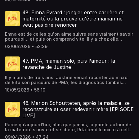
trois années de voyage.Trois ans à vivre autrement. À
apprendre à composer avec la mer, les imprévus, les
tempêtes parfois… mais aussi avec la promiscuité, la
48. Emna Evrard : jongler entre carrière et
fatigue, les doutes. Car derrière les images de cartes
maternité ou la preuve qu'être maman ne
postales que l'on associe souvent à ce genre d'aventure,
veut pas dire renoncer
il y a surtout une famille qui réinvente son quotidien, loin
de tous ses repères.Dans cet épisode, Marine nous
Emna est de celles qu'on aime suivre sans vraiment savoir
raconte ce que signifie vraiment vivre sur un bateau avec
pourquoi… et puis on comprend vite. Il y a chez elle
deux enfants en bas âge. Les escales qui marquent une
quelque chose de magnétique : cette énergie rare de ceux
vie, les rencontres qui bouleversent, les peurs qu'il faut
03/06/2026 • 52:39
qui construisent, qui bougent, qui créent, sans jamais
apprivoiser, mais aussi cette immense liberté qui finit par
sembler à bout de souffle.Emna, c’est une entrepreneuse
transformer le regard que l'on porte sur l'essentiel.Et puis
dans l’âme, c’est elle qui a fondé Kazidomi, puis plus
47. PMA, maman solo, puis l'amour : la
il y a ce retour à terre. Celui où l'on réalise que le voyage
récemment, Pulse, deux marques qui lui ressemblent :
ne s'est pas arrêté en descendant du bateau. Marine
revanche de Justine
exigeantes, vivantes, pensées pour aller mieux. Mais
nous raconte combien cette expérience a façonné ses
derrière l'entrepreneuse, il y a aussi une maman, une
enfants. Aujourd'hui, elle observe parfois un décalage
Il y a près de trois ans, Justine venait raconter au micro
femme, une partenaire de sport acharné… et quelqu'un
avec d'autres familles de leur entourage : ses enfants ont
de Rita son parcours de PMA, les diagnostics tombés
qui, comme nous toutes, doit caser tout ça dans le même
développé une autonomie presque naturelle, forgée par
beaucoup trop tôt, la peur du temps qui file… et sa
agenda.Mais comment fait-elle pour tout gérer de front ?
18/05/2026 • 56:10
des années passées à participer à la vie à bord, à prendre
décision de devenir maman solo de la petite Mia.Un
Comment on lève une boîte, deux boîtes, puis trois, en
leur place dans un environnement où chacun compte.Un
épisode fort, brut, où il était question de solitude, de
étant mère. Comment on enfile ses baskets à l'aube
épisode qui nous rappelle que que parfois, il suffit de
courage et de maternité solo. Aujourd’hui, Justine revient
46. Marion Schoutteten, après la maladie, se
quand les nuits ont été courtes. Comment on garde une
changer d'horizon pour découvrir une autre façon d'être
nous raconter la suite de son histoire. Une suite qu’elle
relation vivante avec son mari quand le sport est à la fois
reconstruire et oser redevenir mère [EPISODE
en famille.Et je ne peux que vous conseiller d’aller voir son
n’aurait peut-être jamais osé imaginer à l’époque.Mia est
votre soupape, votre rituel… et votre terrain de jeu
LIVE]
documentaire qu’elle a réalisé à l’issu de ce voyage qui
devenue grande sœur de Sienna, et entre-temps, il y a eu
commun.Dans cet épisode, Emna lève un peu le voile
s’intitule “Marin(e)s.Parce qu’aujourd’hui, plus que jamais,
l’amour. Celui qui arrive parfois quand on ne l’attend plus
d’une vie qu’on admire de loin et elle nous offre quelque
Parce qu’aujourd’hui, plus que jamais, la parole autour de
la parole autour de la maternité s’ouvre et se libère, Rita
vraiment. Celui qui vient doucement réparer certains
chose de précieux : la preuve que tout est possible quand
la maternité s’ouvre et se libère, Rita tend le micro à celles
tend le micro à celles et ceux qui deviennent parents… et
endroits restés fragiles.Dans cet épisode, Justine parle
on le veut vraiment. Qu’on peut combiner vie de maman et
et ceux qui deviennent parents… et à ceux qui le sont
à ceux qui le sont déjà depuis longtemps.Des jeunes
avec beaucoup de recul de ses années de maternité solo,
09/04/2026 • 47:24
carrière sans avoir faire de concessions. Qu’on peut être