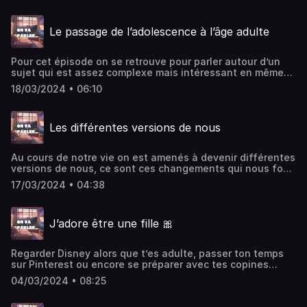
de la satisfaction tout à la fois.Hébergé par Ausha.
Visitez ausha.co/politique-de-confidentialite pour plus
Le passage de l’adolescence à l’âge adulte
d'informations.
Pour cet épisode on se retrouve pour parler autour d’un
sujet qui est assez complexe mais intéressant en même
temps : le passage de l’adolescence à l’âge adulte
18/03/2024 • 06:10
:)Hébergé par Ausha. Visitez ausha.co/politique-de-
confidentialite pour plus d'informations.
Les différentes versions de nous
Au cours de notre vie on est amenés à devenir différentes
versions de nous, ce sont ces changements qui nous font
évoluer. On parle ici de comment elles nous traversent et
17/03/2024 • 04:38
font de nous les personnes qu’on est aujourd’hui !
Hébergé par Ausha. Visitez ausha.co/politique-de-
confidentialite pour plus d'informations.
J’adore être une fille 🎀
Regarder Disney alors que t’es adulte, passer ton temps
sur Pinterest ou encore se préparer avec tes copines
avant d’aller en soirée, tous ces petits trucs qui me font
04/03/2024 • 08:25
kiffer le fait d’être une fille, on en parle dans l’épisode
d’aujourd’hui ! Hébergé par Ausha. Visitez