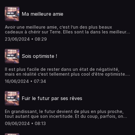
ausha.co/politique-de-confidentialite pour plus
d'informations.
Ma meilleure amie
Avoir une meilleure amie, c’est l’un des plus beaux
cadeaux à chérir sur Terre. Elles sont la dans les meilleurs
moments comme dans les pires, et ça pour la vie. Hébergé
23/06/2024 • 08:29
par Ausha. Visitez ausha.co/politique-de-confidentialite
pour plus d'informations.
Sois optimiste !
Il est plus facile de rester dans un état de négativité,
mais en réalité c’est tellement plus cool d’être optimiste.
Alors commence à voir le bon côté des choses avec ce
16/06/2024 • 07:34
podcast ! Hébergé par Ausha. Visitez ausha.co/politique-
de-confidentialite pour plus d'informations.
Fuir le futur par ses rêves
En grandissant, le futur devient de plus en plus proche,
tout autant que son incertitude. Et du coup, parfois, on
préfère se réfugier dans les rêves pour y échapper, mais
09/06/2024 • 08:13
comment arrêter ??Hébergé par Ausha. Visitez
ausha.co/politique-de-confidentialite pour plus