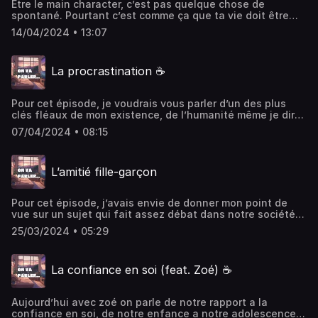
Être le main character, c’est pas quelque chose de
spontané. Pourtant c’est comme ça que ta vie doit être
vécue. Alors prends ton crayon et écris ton histoire
14/04/2024 • 13:07
comme tu veux qu’elle s’écrive. C’est ça être le
personnage principal 🫶Hébergé par Ausha. Visitez
ausha.co/politique-de-confidentialite pour plus
La procrastination ☕️
d'informations.
Pour cet épisode, je voudrais vous parler d’un des plus
clés fléaux de mon existence, de l’humanité même je dirai
: la procrastination.Hébergé par Ausha. Visitez
07/04/2024 • 08:15
ausha.co/politique-de-confidentialite pour plus
d'informations.
L’amitié fille-garçon
Pour cet épisode, j’avais envie de donner mon point de
vue sur un sujet qui fait assez débat dans notre société,
même si notre génération à nous arrive à voir les choses
25/03/2024 • 05:29
différemment. C’est l’amitié fille garçon.Hébergé par
Ausha. Visitez ausha.co/politique-de-confidentialite pour
plus d'informations.
La confiance en soi (feat. Zoé) ☕️
Aujourd’hui avec zoé on parle de notre rapport a la
confiance en soi, de notre enfance a notre adolescence.