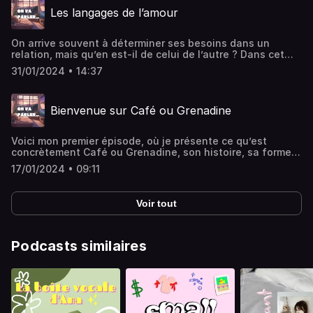
ausha.co/politique-de-confidentialite pour plus
Les langages de l’amour
d'informations.
On arrive souvent à déterminer ses besoins dans un
relation, mais qu’en est-il de celui de l’autre ? Dans cet
épisode, on parle des langages de l’amour et comment ils
31/01/2024 • 14:37
se manifestent :)Hébergé par Ausha. Visitez
ausha.co/politique-de-confidentialite pour plus
d'informations.
Bienvenue sur Café ou Grenadine
Voici mon premier épisode, où je présente ce qu’est
concrètement Café ou Grenadine, son histoire, sa forme
ou encore son fond !Hébergé par Ausha. Visitez
17/01/2024 • 09:11
ausha.co/politique-de-confidentialite pour plus
d'informations.
Voir tout
Podcasts similaires