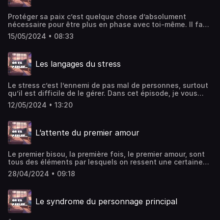
Protéger sa paix c’est quelque chose d’absolument
nécessaire pour être plus en phase avec toi-même. Il faut
savoir ne pas tout partager et garder une part de mystère,
15/05/2024 • 08:33
non ? Hébergé par Ausha. Visitez ausha.co/politique-de-
confidentialite pour plus d'informations.
Les langages du stress
Le stress c’est l’ennemi de pas mal de personnes, surtout
qu’il est difficile de le gérer. Dans cet épisode, je vous
explique quels sont les différents langages de celui-ci et
12/05/2024 • 13:20
comment apprendre à vivre avec ! Hébergé par Ausha.
Visitez ausha.co/politique-de-confidentialite pour plus
d'informations.
L’attente du premier amour
Le premier bisou, la première fois, le premier amour, sont
tous des éléments par lesquels on ressent une certaine
pression. Seulement, il faut savoir aller à son rythme et
28/04/2024 • 09:18
comprendre que chaque chose a son moment. Hésite pas
à t’abonner, ça me ferait très plaisir ! Hébergé par Ausha.
Visitez ausha.co/politique-de-confidentialite pour plus
Le syndrome du personnage principal
d'informations.