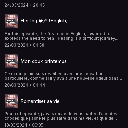
Premier podcast avec une invitée, qui en plus est super
24/03/2024 • 20:45
spéciale 🥹Hébergé par Ausha. Visitez ausha.co/politique-
de-confidentialite pour plus d'informations.
Healing ❤️‍🩹 (English)
For this episode, the first one in English, I wanted to
express the need to heal. Healing is a difficult journey,
especially if the thing you wanna get rid of has been here
22/03/2024 • 04:58
for a long time and is really deep inside you.So the
question is how do we heal?Hébergé par Ausha. Visitez
ausha.co/politique-de-confidentialite pour plus
Mon doux printemps
d'informations.
Ce matin je me suis réveillée avec une sensation
particulière, comme si il y avait une nouvelle odeur dans
l’air, plus envoûtant, plus florale, plus excitante. Et je me
20/03/2024 • 04:44
suis rendue compte qu’on était le printemps !Hébergé par
Ausha. Visitez ausha.co/politique-de-confidentialite pour
plus d'informations.
Romantiser sa vie
Pour cet épisode, j’avais envie de vous parler d’une des
choses que j’aime le plus faire dans ma vie, et que de
toute façon je fais malgré moi : romanticiser sa vie. C’est
19/03/2024 • 06:05
quelque chose qui rajoute de l’excitation, de l’aestetic et