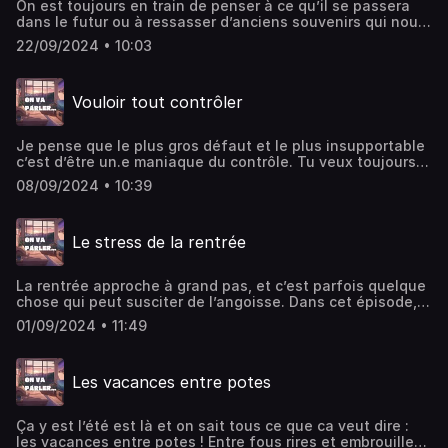
On est toujours en train de penser à ce qu’il se passera
dans le futur ou à ressasser d’anciens souvenirs qui nous
rendant nostalgiques, mais en réalité pourquoi on ne vit
22/09/2024 • 10:03
pas dans le présent ? Hébergé par Ausha. Visitez
ausha.co/politique-de-confidentialite pour plus
d'informations.
Vouloir tout contrôler
Je pense que le plus gros défaut et le plus insupportable
c’est d’être un.e maniaque du contrôle. Tu veux toujours
tout contrôler malgré toi, et dans cet épisode je te
08/09/2024 • 10:39
partage quelques conseils pour arrêter !!Hébergé par
Ausha. Visitez ausha.co/politique-de-confidentialite pour
plus d'informations.
Le stress de la rentrée
La rentrée approche à grand pas, et c’est parfois quelque
chose qui peut susciter de l’angoisse. Dans cet épisode,
je te donne mes conseils pour éviter le stress que ça peut
01/09/2024 • 11:49
engendrer 🫶Hébergé par Ausha. Visitez
ausha.co/politique-de-confidentialite pour plus
d'informations.
Les vacances entre potes
Ça y est l’été est là et on sait tous ce que ca veut dire :
les vacances entre potes ! Entre fous rires et embrouilles,