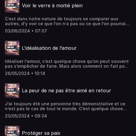
d'informations.
Voir le verre à moitié plein
C’est dans notre nature de toujours se comparer aux
autres, d’y voir ce que l’on n’a pas ou ce que l’on pourrait
avoir. Mais en fait, pourquoi ne pas se contenter de ce
03/06/2024 • 07:07
qu’on a déjà ? Hébergé par Ausha. Visitez
ausha.co/politique-de-confidentialite pour plus
d'informations.
L’idéalisation de l’amour
Idéaliser l’amour, c’est quelque chose qu’on peut souvent
pas s’empêcher de faire. Mais alors comment on fait pour
ne pas le faire sans une société qui prône l’idéalisation
26/05/2024 • 10:14
comme la nôtre ?Hébergé par Ausha. Visitez
ausha.co/politique-de-confidentialite pour plus
d'informations.
La peur de ne pas être aimé en retour
J’ai toujours été une personne très démonstrative et ce
n’est pas le cas de tout le monde. C’est quelque chose
que j’ai mal vécu, pourtant il faut comprendre que chacun
20/05/2024 • 09:34
exprime son affection différemment. Hébergé par Ausha.
Visitez ausha.co/politique-de-confidentialite pour plus
d'informations.
Protéger sa paix