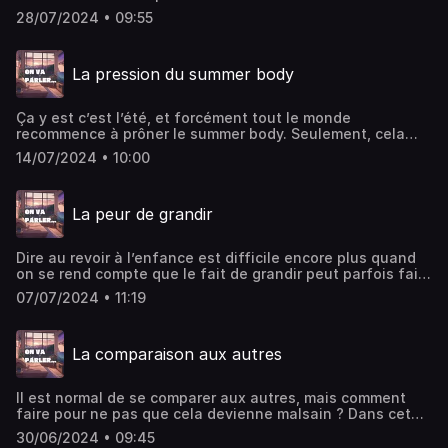
on sait plus où donner de la tête. Mais comment se fait-il
28/07/2024 • 09:55
alors qu’on recommence chaque année ? Hébergé par
Ausha. Visitez ausha.co/politique-de-confidentialite pour
plus d'informations.
La pression du summer body
Ça y est c’est l’été, et forcément tout le monde
recommence à prôner le summer body. Seulement, cela
peut parfois prendre une forme de toxicité et c’est
14/07/2024 • 10:00
pourquoi il faut le voir autrement ! Hébergé par Ausha.
Visitez ausha.co/politique-de-confidentialite pour plus
d'informations.
La peur de grandir
Dire au revoir à l’enfance est difficile encore plus quand
on se rend compte que le fait de grandir peut parfois faire
peur. Mais c’est aussi synonyme d’évolution, alors autant
07/07/2024 • 11:19
l’accepter ! Hébergé par Ausha. Visitez
ausha.co/politique-de-confidentialite pour plus
d'informations.
La comparaison aux autres
Il est normal de se comparer aux autres, mais comment
faire pour ne pas que cela devienne malsain ? Dans cet
episode, je t’explique comment arrêter de la faire de
30/06/2024 • 09:45
manière négative.Hébergé par Ausha. Visitez