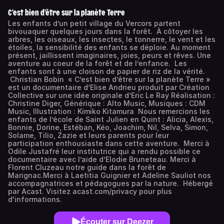
C'est bien d'être sur la planète Terre
Les enfants d’un petit village du Vercors partent
bivouaquer quelques jours dans la forêt. À côtoyer les
arbres, les oiseaux, les insectes, le tonnerre, le vent et les
étoiles, la sensibilité des enfants se déploie. Au moment
présent, jaillissent imaginaires, joies, peurs et rêves. Une
aventure au coeur de la forêt et de l’enfance. Les
enfants sont à une cloison de papier de riz de la vérité.
Christian Bobin « C’est bien d’être sur la planète Terre »
est un documentaire d’Elise Andrieu produit par Création
Collective sur une idée originale d’Eric Le Ray Réalisation :
Christine Diger, Générique : Alto Music, Musiques : CDM
Music, Illustration : Kimiko Kitamura Nous remercions les
enfants de l’école de Saint Julien en Quint : Alicia, Alexis,
Bonnie, Dorine, Estéban, Kéo, Joachim, Nil, Selva, Simon,
Solame, Tilio, Zazie et leurs parents pour leur
participation enthousiaste dans cette aventure. Merci à
Odile Justafré leur institutrice qui a rendu possible ce
documentaire avec l’aide d’Elodie Bruneteau. Merci à
Florent Cluzeau notre guide dans la forêt de
Marignac.Merci à Laetitia Guignier et Adeline Sauliot nos
accompagnatrices et pédagogues par la nature. Hébergé
par Acast. Visitez acast.com/privacy pour plus
d'informations.
Écouter sur Deezer