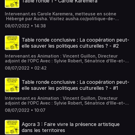
Table ronde 1 - Carole Karemera
de-confidentialite pour plus d'informations.
Intervenant.es Carole Karemera, metteuse en scène
Hébergé par Ausha. Visitez ausha.co/politique-de-
confidentialite pour plus d'informations.
08/07/2022 • 14:38
Table ronde conclusive : La coopération peut-
elle sauver les politiques culturelles ? - #2
Intervenant.es Animation : Vincent Guillon, Directeur
adjoint de l’OPC Avec : Sylvie Robert, Sénatrice d’Ille-et-
Vilaine, Catherine Morin-Desailly, Présidente de la
08/07/2022 • 02:42
commission de la culture, de l'éducation et de la
communication au Sénat, Sénatrice de la Seine-Maritime,
Conseillère régionale de Normandie (sous réserve), Jean-
Table ronde conclusive : La coopération peut-
Michel Le Boulanger, Premier vice-président du Conseil
elle sauver les politiques culturelles ? - #1
régional de Bretagne en charge de la Culture, Jean-Luc
Chenut, Président du Conseil départemental d’Ille-et-
Intervenant.es Animation : Vincent Guillon, Directeur
Vilaine, Géraldine Bénichou, Metteuse en scène, Michel
adjoint de l’OPC Avec : Sylvie Robert, Sénatrice d’Ille-et-
Rotterdam, Directeur de la culture et de la vie associative,
Vilaine, Catherine Morin-Desailly, Présidente de la
Métropole de Lyon Hébergé par Ausha. Visitez
08/07/2022 • 10:07
commission de la culture, de l'éducation et de la
ausha.co/politique-de-confidentialite pour plus
communication au Sénat, Sénatrice de la Seine-Maritime,
d'informations.
Conseillère régionale de Normandie (sous réserve), Jean-
Agora 3 : Faire vivre la présence artistique
Michel Le Boulanger, Premier vice-président du Conseil
dans les territoires
régional de Bretagne en charge de la Culture, Jean-Luc