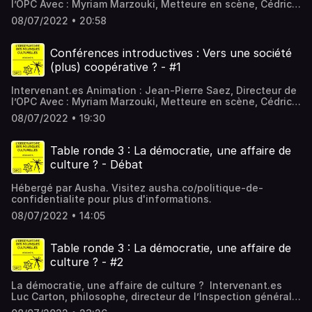
l’OPC Avec : Myriam Marzouki, Metteure en scène, Cédric
Paternotte, Philosophe (Sorbonne Université) Hébergé par
08/07/2022 • 20:58
Ausha. Visitez ausha.co/politique-de-confidentialite pour
plus d'informations.
Conférences introductives : Vers une société
(plus) coopérative ? - #1
Intervenant.es Animation : Jean-Pierre Saez, Directeur de
l’OPC Avec : Myriam Marzouki, Metteure en scène, Cédric
Paternotte, Philosophe (Sorbonne Université) Hébergé par
08/07/2022 • 19:30
Ausha. Visitez ausha.co/politique-de-confidentialite pour
plus d'informations.
Table ronde 3 : La démocratie, une affaire de
culture ? - Débat
Hébergé par Ausha. Visitez ausha.co/politique-de-
confidentialite pour plus d'informations.
08/07/2022 • 14:05
Table ronde 3 : La démocratie, une affaire de
culture ? - #2
La démocratie, une affaire de culture ? Intervenant.es
Luc Carton, philosophe, directeur de l’Inspection générale
de la Culture au ministère de la Fédération Wallonie-