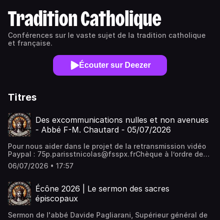
Tradition Catholique
Conférences sur le vaste sujet de la tradition catholique
et française.
Écouter sur Deezer
Titres
Des excommunications nulles et non avenues
- Abbé F-M. Chautard - 05/07/2026
Pour nous aider dans le projet de la retransmission vidéo
Paypal : 75p.parisstnicolas@fsspx.frChèque à l’ordre de
Fraternité Sacerdotale Saint-Pie XIBAN : FR76 3000 3036
06/07/2026 • 17:57
0000 0502 7872 952Prieuré Sainte Geneviève 23, rue des
Bernardins 75005 PARISBIC : SOGEFRPPQue Dieu vous
bénisse
Écône 2026 | Le sermon des sacres
épiscopaux
Sermon de l'abbé Davide Pagliarani, Supérieur général de