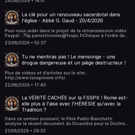
24/06/2026 • 16:51
La clé pour un renouveau sacerdotal dans
l'église - Abbé G. Gaud - 20/4/2026
Pour nous aider dans le projet de la retransmission vidéo
Paypal : 75p.parisstnicolas@fsspx.frChèque à l’ordre de
Fraternité Sacerdotale Saint-Pie XIBAN : FR76 3000 3036
23/06/2026 • 52:37
0000 0502 7872 952Prieuré Sainte Geneviève 23, rue des
Bernardins 75005 PARISBIC : SOGEFRPPQue Dieu vous
bénisse.
Tu ne mentiras pas ! Le mensonge - une
drogue dangereuse et un piège destructeur !
Plus de vidéos et d’articles sur le site :
http://www.lasapiniere.info/
22/06/2026 • 17:40
La VÉRITÉ CACHÉE sur la FSSPX ! Rome est-
elle plus à l'aise avec l'HÉRÉSIE qu'avec la
Tradition ?
Dans ce sermon puissant, le Père Pablo Bianchetti
analyse le récent document du Dicastère pour la Doctrine
de la Foi qui menace de "schisme" et d'excommunication
21/06/2026 • 26:33
la Fraternité Sacerdotale Saint-Pie X (FSSPX).Il dénonce