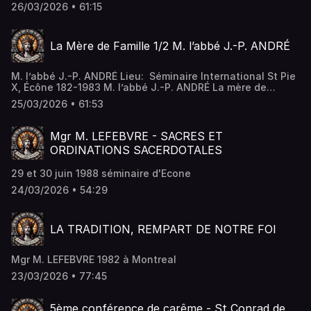
famille - La maternité et sa grandeur. - Le rôle social de la
26/03/2026 • 61:15
mère au foyer. - Le rôle publique de la femme. - La
maternité spirituelle. - 4 exemples de saintes mères.
La Mère de Famille 1/2 M. l’abbé J.-P. ANDRÉ
M. l’abbé J.-P. ANDRÉ Lieu: Séminaire International St Pie
X, Écône 182-1983 M. l’abbé J.-P. ANDRÉ La mère de
famille - La maternité et sa grandeur. - Le rôle social de la
25/03/2026 • 61:53
mère au foyer. - Le rôle publique de la femme. - La
maternité spirituelle. - 4 exemples de saintes mères.
Mgr M. LEFEBVRE - SACRES ET
ORDINATIONS SACERDOTALES
29 et 30 juin 1988 séminaire d'Econe
24/03/2026 • 54:29
LA TRADITION, REMPART DE NOTRE FOI
Mgr M. LEFEBVRE 1982 à Montreal
23/03/2026 • 77:45
5ème conférence de carême - St Conrad de