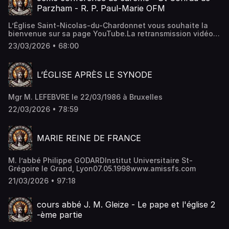
Parzham - R. P. Paul-Marie OFM
L’Église Saint-Nicolas-du-Chardonnet vous souhaite la
bienvenue sur sa page YouTube.La retransmission vidéo
de la messe dominicale ne remplace ni ne dispense de
23/03/2026 • 68:00
l’obligation d’assister physiquement à la messe pour ceux
qui le peuvent.L’église est ouverte tous les jours du (lundi
au dimanche) de 7H à 20H30.Tous les horaires des offices
L’ÉGLISE APRÈS LE SYNODE
ici : https://www.saintnicolasduchardonnet....Pour
soutenir la retransmission vidéo PayPal :
75p.parisstnicolas@fsspx.frChèque à l’ordre de Fraternité
Mgr M. LEFEBVRE le 22/03/1986 à Bruxelles
Sacerdotale Saint Pie X Prieuré Sainte Geneviève 23, rue
des Bernardins 75005 PARISIBAN : FR76 3000 3036 0000
22/03/2026 • 78:59
0502 7872 952BIC : SOGEFRPPQue Dieu vous bénisse.
MARIE REINE DE FRANCE
M. l’abbé Philippe GODARDInstitut Universitaire St-
Grégoire le Grand, Lyon07.05.1998www.amissfs.com
21/03/2026 • 97:18
cours abbé J. M. Gleize - Le pape et l'église 2
-ème partie