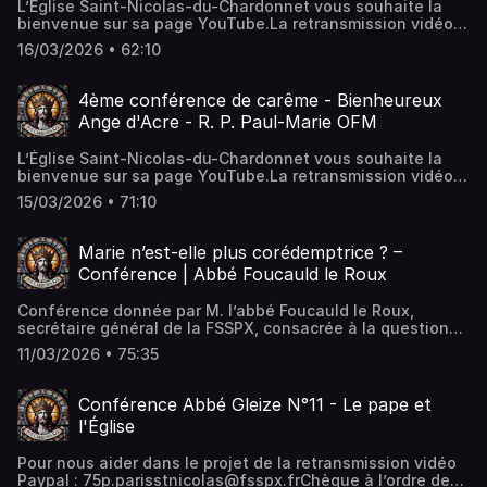
L’Eglise Saint-Nicolas-du-Chardonnet vous souhaite la
bienvenue sur sa page YouTube.La retransmission vidéo
de la messe dominicale ne remplace ni ne dispense de
16/03/2026 • 62:10
l’obligation d’assister physiquement à la messe pour ceux
qui le peuvent.L’église est ouverte tous les jours du (lundi
au dimanche) de 7H à 20H30.Tous les horaires des offices
4ème conférence de carême - Bienheureux
ici : https://www.saintnicolasduchardonnet....Pour
Ange d'Acre - R. P. Paul-Marie OFM
soutenir la retransmission vidéo PayPal :
75p.parisstnicolas@fsspx.frChèque à l’ordre de Fraternité
L’Église Saint-Nicolas-du-Chardonnet vous souhaite la
Sacerdotale Saint Pie X Prieuré Sainte Geneviève 23, rue
bienvenue sur sa page YouTube.La retransmission vidéo
des Bernardins 75005 PARISIBAN : FR76 3000 3036 0000
de la messe dominicale ne remplace ni ne dispense de
0502 7872 952BIC : SOGEFRPPQue Dieu vous
15/03/2026 • 71:10
l’obligation d’assister physiquement à la messe pour ceux
bénisse.Transcription
qui le peuvent.L’église est ouverte tous les jours du (lundi
au dimanche) de 7H à 20H30.Tous les horaires des offices
Marie n’est-elle plus corédemptrice ? –
ici : https://www.saintnicolasduchardonnet....Pour
Conférence | Abbé Foucauld le Roux
soutenir la retransmission vidéo PayPal :
75p.parisstnicolas@fsspx.frChèque à l’ordre de Fraternité
Conférence donnée par M. l’abbé Foucauld le Roux,
Sacerdotale Saint Pie X Prieuré Sainte Geneviève 23, rue
secrétaire général de la FSSPX, consacrée à la question
des Bernardins 75005 PARISIBAN : FR76 3000 3036 0000
suivante : « Marie n’est-elle plus corédemptrice depuis le
0502 7872 952BIC : SOGEFRPPQue Dieu vous bénisse.
11/03/2026 • 75:35
4 novembre 2025 ? »Cette intervention s’inscrit dans le
cadre du congrès du Courrier de Rome (revue
théologique), qui s’est tenu le samedi 10 janvier 2026 à
Conférence Abbé Gleize N°11 - Le pape et
Paris. À partir de la note doctrinale Mater Populi fidelis du
l'Église
4 novembre 2025, l’abbé le Roux examine la portée et la
gravité des remises en cause touchant aux titres de
Pour nous aider dans le projet de la retransmission vidéo
Corédemptrice et de Médiatrice attribués à la Très Sainte
Paypal : 75p.parisstnicolas@fsspx.frChèque à l’ordre de
Vierge Marie En s’appuyant sur la Tradition constante de