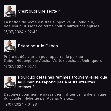
C'est quoi une secte ?
La notion de secte est très subjective. Aujourd'hui,
beaucoup utilisent ce terme pour qualifier des églises
évangéliques dont les croyances diffèrent des leurs, ce
15/07/2024 • 02:43
qui peut entraîner des malentendus et des jugements
injustes.Hébergé par Ausha. Visitez ausha.co/politique-
de-confidentialite pour plus d'informations.
Prière pour le Gabon
Prière et déclaration pour apporter la paix au
Gabon.Hébergé par Ausha. Visitez ausha.co/politique-de-
confidentialite pour plus d'informations.
15/07/2024 • 02:12
Pourquoi certaines femmes trouvent-elles que
leur mari ne répond pas à leurs attentes
intimes ?
Découvre comment le passé peut influencer la dynamique
du couple...Hébergé par Ausha. Visitez
ausha.co/politique-de-confidentialite pour plus
12/07/2024 • 01:28
d'informations.