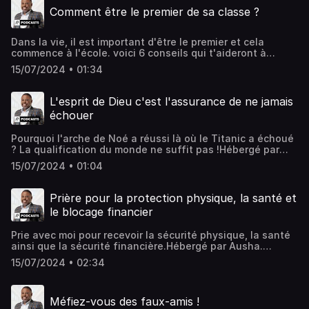
Comment être le premier de sa classe ?
Dans la vie, il est important d'être le premier et cela
commence à l'école. voici 6 conseils qui t'aideront à
exceller dans tes études.Hébergé par Ausha. Visitez
15/07/2024 • 01:34
ausha.co/politique-de-confidentialite pour plus
d'informations.
L'esprit de Dieu c'est l'assurance de ne jamais
échouer
Pourquoi l'arche de Noé a réussi là où le Titanic a échoué
? La qualification du monde ne suffit pas !Hébergé par
Ausha. Visitez ausha.co/politique-de-confidentialite pour
15/07/2024 • 01:04
plus d'informations.
Prière pour la protection physique, la santé et
le blocage financier
Prie avec moi pour recevoir la sécurité physique, la santé
ainsi que la sécurité financière.Hébergé par Ausha.
Visitez ausha.co/politique-de-confidentialite pour plus
15/07/2024 • 02:34
d'informations.
Méfiez-vous des faux-amis !