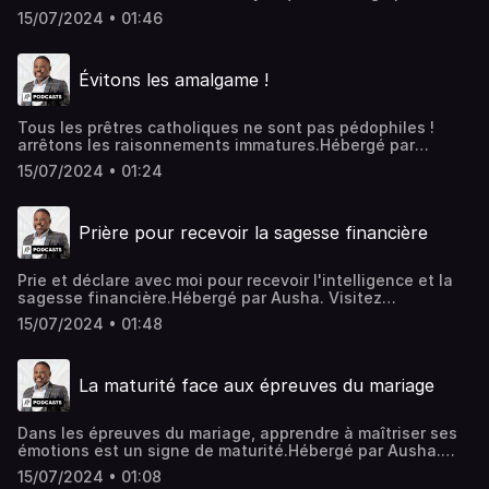
Ausha. Visitez ausha.co/politique-de-confidentialite pour
15/07/2024 • 01:46
plus d'informations.
Évitons les amalgame !
Tous les prêtres catholiques ne sont pas pédophiles !
arrêtons les raisonnements immatures.Hébergé par
Ausha. Visitez ausha.co/politique-de-confidentialite pour
15/07/2024 • 01:24
plus d'informations.
Prière pour recevoir la sagesse financière
Prie et déclare avec moi pour recevoir l'intelligence et la
sagesse financière.Hébergé par Ausha. Visitez
ausha.co/politique-de-confidentialite pour plus
15/07/2024 • 01:48
d'informations.
La maturité face aux épreuves du mariage
Dans les épreuves du mariage, apprendre à maîtriser ses
émotions est un signe de maturité.Hébergé par Ausha.
Visitez ausha.co/politique-de-confidentialite pour plus
15/07/2024 • 01:08
d'informations.