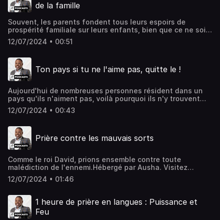
de la famille
Souvent, les parents fondent tous leurs espoirs de
prospérité familiale sur leurs enfants, bien que ce ne soit
pas de leur responsabilité.Hébergé par Ausha. Visitez
12/07/2024 • 00:51
ausha.co/politique-de-confidentialite pour plus
d'informations.
Ton pays si tu ne l'aime pas, quitte le !
Aujourd'hui de nombreuses personnes résident dans un
pays qu'ils n'aiment pas, voilà pourquoi ils n'y trouvent
aucun héritage...Hébergé par Ausha. Visitez
12/07/2024 • 00:43
ausha.co/politique-de-confidentialite pour plus
d'informations.
Prière contre les mauvais sorts
Comme le roi David, prions ensemble contre toute
malédiction de l'ennemi.Hébergé par Ausha. Visitez
ausha.co/politique-de-confidentialite pour plus
12/07/2024 • 01:46
d'informations.
1 heure de prière en langues : Puissance et
Feu