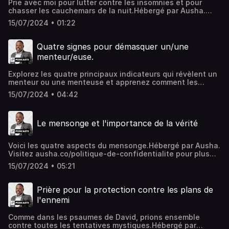
Prie avec moi pour lutter contre les insomnies et pour
chasser les cauchemars de la nuit.Hébergé par Ausha.
Visitez ausha.co/politique-de-confidentialite pour plus
15/07/2024 • 01:22
d'informations.
Quatre signes pour démasquer un/une
menteur/euse.
Explorez les quatre principaux indicateurs qui révèlent un
menteur ou une menteuse et apprenez comment les
reconnaître dans les interactions quotidiennes. Que vous
15/07/2024 • 04:42
soyez confronté à des situations personnelles ou
professionnelles, ces signes vous aideront à affûter votre
intuition et à devenir un détecteur de mensonges plus
Le mensonge et l'importance de la vérité
efficace.Hébergé par Ausha. Visitez ausha.co/politique-
de-confidentialite pour plus d'informations.
Voici les quatre aspects du mensonge.Hébergé par Ausha.
Visitez ausha.co/politique-de-confidentialite pour plus
d'informations.
15/07/2024 • 05:21
Prière pour la protection contre les plans de
l'ennemi
Comme dans les psaumes de David, prions ensemble
contre toutes les tentatives mystiques.Hébergé par