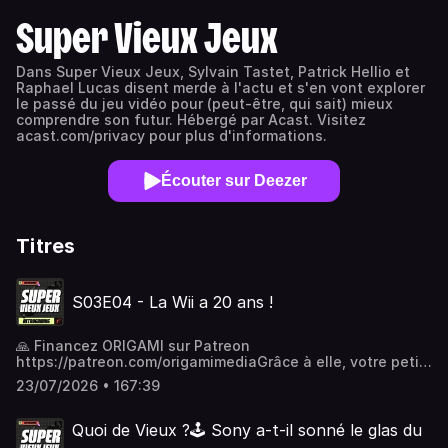
Super Vieux Jeux
Dans Super Vieux Jeux, Sylvain Tastet, Patrick Hellio et
Raphael Lucas disent merde à l'actu et s'en vont explorer
le passé du jeu vidéo pour (peut-être, qui sait) mieux
comprendre son futur. Hébergé par Acast. Visitez
acast.com/privacy pour plus d'informations.
Écouter sur Deezer
Titres
S03E04 - La Wii a 20 ans !
🙏 Financez ORIGAMI sur Patreon
https://patreon.com/origamimediaGrâce à elle, votre petit
frère a pu jouer à Mario Kart avant de connaître son
23/07/2026 • 167:39
alphabet. Grâce à elle encore, les Ehpad du monde entier
ont connu la fièvre du bowling. Vous l’avez deviné, nous
parlons ici de la Wii ! C'est une curiosité pour les uns, un
Quoi de Vieux ?🕹️ Sony a-t-il sonné le glas du
jouet pour enfant pour les autres, mais elle reste la figure