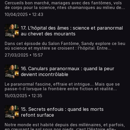
ProductionHébergé par Audiomeans. Visitez
Cercueils bon marché, mariages avec des fantômes, vols
audiomeans.fr/politique-de-confidentialite pour plus
de corps pour la science, rites chamaniques au milieu de
d'informations.
cadavres… Cet épisode spécial vous plonge dans les
10/04/2025 • 12:43
traditions les plus étranges du monde. Certaines sont
issues du passé… d'autres sont toujours pratiquées
aujourd'hui.Écriture et narration par Sandy
17. L’hôpital des âmes : science et paranormal
Lakdar.Réalisation par Jonathan Dailler.Music / Sound
au chevet des mourants
Effects © ArtlistAdditional music © Jonathan DaillerLe
Salon Fantôme © Gate 23 ProductionHébergé par
Dans cet épisode du Salon Fantôme, Sandy explore ce lieu
Audiomeans. Visitez audiomeans.fr/politique-de-
où science et mystère se croisent : l’hôpital. Entre
confidentialite pour plus d'informations.
expériences de mort imminente, apparitions au chevet
27/03/2025 • 15:57
des mourants, lucidité soudaine chez des patients
atteints de démence, et pratiques chamaniques intégrées
aux soins modernes, les frontières entre le visible et
16. Canulars paranormaux : quand la peur
l’invisible s’effacent peu à peu. Et si la science s’ouvrait
devient incontrôlable
enfin à l’idée de l’après-vie ?Écriture et narration par
Sandy Lakdar.Réalisation par Jonathan Dailler.Music /
Le paranormal fascine, effraie et intrigue… Mais que se
Sound Effects © ArtlistAdditional music © Jonathan
passe-t-il lorsque la frontière entre fiction et réalité
DaillerLe Salon Fantôme © Gate 23 ProductionHébergé
s’efface, entraînant des conséquences bien réelles ? Cet
par Audiomeans. Visitez audiomeans.fr/politique-de-
15/03/2025 • 12:35
épisode explore deux histoires où le canular a viré au
confidentialite pour plus d'informations.
drame : d’abord, l’affaire Ghostwatch, cette émission
britannique de 1992 qui, sous couvert d’une enquête
15. Secrets enfouis : quand les morts
paranormale en direct, a plongé des milliers de
refont surface
téléspectateurs dans la panique et a laissé des séquelles
psychologiques. Ensuite, retour en 1804 à Londres, où la
Notre monde est habité depuis des millénaires, et parfois,
traque d’un prétendu fantôme dans le quartier de
en creusant le sol sous nos pieds, c’est l’Histoire elle-