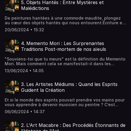
années 50 a laissé une marque indélébile dans le monde
5. Objets Hantés : Entre Mystères et
de l’enquête paranormale.Écriture et narration par Sandy
Malédictions
Lakdar.Réalisation par Jonathan Dailler.Music / Sound
Effects © ArtlistAdditional music © Jonathan DaillerLe
De peintures hantées à une commode maudite, plongez
Salon Fantôme © Gate 23 ProductionHébergé par
au cœur des objets hantés qui nous entourent.Écriture et
Audiomeans. Visitez audiomeans.fr/politique-de-
narration par Sandy Lakdar.Réalisation par Jonathan
confidentialite pour plus d'informations.
20/06/2024 • 15:32
Dailler.Music / Sound Effects © ArtlistAdditional music ©
Jonathan DaillerLe Salon Fantôme © Gate 23
ProductionHébergé par Audiomeans. Visitez
4. Memento Mori : Les Surprenantes
audiomeans.fr/politique-de-confidentialite pour plus
Traditions Post-mortem de nos aïeuls
d'informations.
"Souviens-toi que tu meurs" est la définition du Memento
Mori. Mais comment cela se manifestait-il dans les
siècles passés ? Des photos post-mortem aux bijoux faits
13/06/2024 • 14:05
à partir de cheveux de défunts, ou encore les catacombes
des Capucins. Les limites pour honorer nos êtres chers
disparus étaient surprenantes.Écriture et narration par
3. Les Artistes Médiums : Quand les Esprits
Sandy Lakdar.Réalisation par Jonathan Dailler.Music /
Guident la Création
Sound Effects © ArtlistAdditional music © Jonathan
DaillerLe Salon Fantôme © Gate 23 ProductionHébergé
Et si le monde des esprits pouvait prendre vos mains pour
par Audiomeans. Visitez audiomeans.fr/politique-de-
vous apprendre à devenir musicien ou peintre ? C’est
confidentialite pour plus d'informations.
l’étonnante histoire de Rosemary Brown, Augustin Lesage,
06/06/2024 • 14:37
Fleury Joseph Crépin et Victor Simon.Écriture et narration
par Sandy Lakdar.Réalisation par Jonathan Dailler.Music /
Sound Effects © ArtlistAdditional music © Jonathan
2. L'Art Macabre : Des Procédés Étonnants de
DaillerLe Salon Fantôme © Gate 23 ProductionHébergé