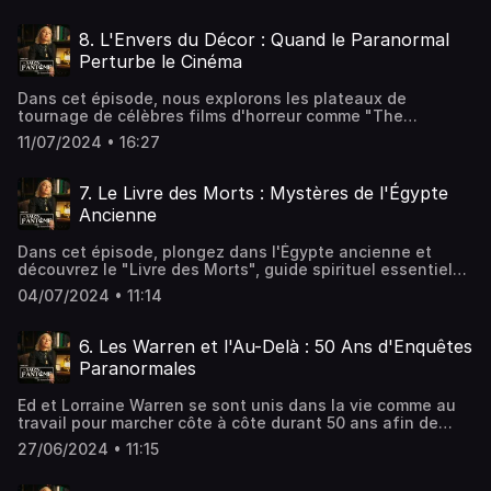
ont pris une tournure terrifiante. Rejoignez-moi pour
découvrir les détails troublants de cette nuit
8. L'Envers du Décor : Quand le Paranormal
inoubliable.Écriture et narration par Sandy
Perturbe le Cinéma
Lakdar.Réalisation par Jonathan Dailler.Music / Sound
Effects © ArtlistAdditional music © Jonathan DaillerLe
Dans cet épisode, nous explorons les plateaux de
Salon Fantôme © Gate 23 ProductionHébergé par
tournage de célèbres films d'horreur comme "The
Audiomeans. Visitez audiomeans.fr/politique-de-
Conjuring" et "L'Exorciste", et les incidents paranormaux
confidentialite pour plus d'informations.
11/07/2024 • 16:27
qui ont perturbé leur réalisation. Découvrez les
expériences étranges des acteurs, les bénédictions des
décors et les phénomènes inexpliqués qui ont marqué ces
7. Le Livre des Morts : Mystères de l'Égypte
productions.Écriture et narration par Sandy
Ancienne
Lakdar.Réalisation par Jonathan Dailler.Music / Sound
Effects © ArtlistAdditional music © Jonathan DaillerLe
Dans cet épisode, plongez dans l'Égypte ancienne et
Salon Fantôme © Gate 23 ProductionHébergé par
découvrez le "Livre des Morts", guide spirituel essentiel
Audiomeans. Visitez audiomeans.fr/politique-de-
pour les âmes en quête de repos éternel dans le Champ
confidentialite pour plus d'informations.
04/07/2024 • 11:14
des Roseaux. Apprenez comment ce manuscrit unique
accompagnait les défunts à travers les dangers du monde
souterrain.Écriture et narration par Sandy
6. Les Warren et l'Au-Delà : 50 Ans d'Enquêtes
Lakdar.Réalisation par Jonathan Dailler.Music / Sound
Paranormales
Effects © ArtlistAdditional music © Jonathan DaillerLe
Salon Fantôme © Gate 23 ProductionHébergé par
Ed et Lorraine Warren se sont unis dans la vie comme au
Audiomeans. Visitez audiomeans.fr/politique-de-
travail pour marcher côte à côte durant 50 ans afin de
confidentialite pour plus d'informations.
comprendre le monde des hantises et de l’après-vie. En
27/06/2024 • 11:15
intervenant sur les plus grands cas de maisons hantées,
comme celui d'Amityville, ce couple d'Américains des