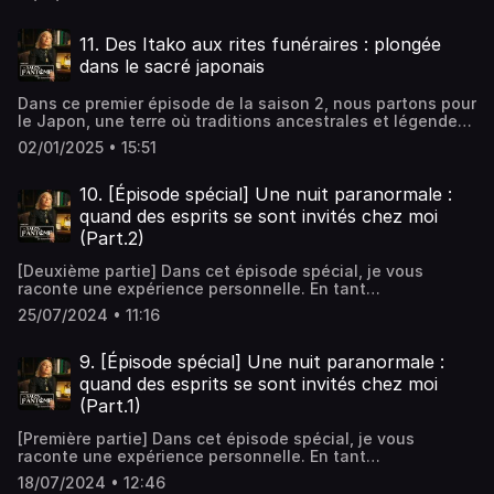
règne et celui de ses fils. Entre prophéties, amulettes et
d'informations.
poupées de cire, plongez dans un monde où la politique
se mêle aux mystères ésotériques pour façonner le destin
11. Des Itako aux rites funéraires : plongée
d’un royaume.Écriture et narration par Sandy
dans le sacré japonais
Lakdar.Réalisation par Willy Kazza.Music / Sound Effects
© ArtlistLe Salon Fantôme © Gate 23 ProductionHébergé
Dans ce premier épisode de la saison 2, nous partons pour
par Audiomeans. Visitez audiomeans.fr/politique-de-
le Japon, une terre où traditions ancestrales et légendes
confidentialite pour plus d'informations.
spirituelles s’entrelacent. Découvrez des rituels
02/01/2025 • 15:51
funéraires fascinants, où les familles accompagnent leurs
proches dans l’au-delà avec des gestes empreints de
symbolisme. Plongez ensuite dans le monde des Itako,
10. [Épisode spécial] Une nuit paranormale :
ces médiums aveugles au service des âmes et des
quand des esprits se sont invités chez moi
vivants, dont la formation extrême et les pratiques
(Part.2)
mystérieuses défient l’imagination.Écriture et narration
par Sandy Lakdar.Réalisation par Willy Kazza.Music /
[Deuxième partie] Dans cet épisode spécial, je vous
Sound Effects © ArtlistLe Salon Fantôme © Gate 23
raconte une expérience personnelle. En tant
ProductionHébergé par Audiomeans. Visitez
qu'enquêtrice en paranormal, le surnaturel fait partie de
audiomeans.fr/politique-de-confidentialite pour plus
25/07/2024 • 11:16
ma vie quotidienne, mais cette nuit-là, les événements
d'informations.
ont pris une tournure terrifiante. Rejoignez-moi pour
découvrir les détails troublants de cette nuit
9. [Épisode spécial] Une nuit paranormale :
inoubliable.Écriture et narration par Sandy
quand des esprits se sont invités chez moi
Lakdar.Réalisation par Jonathan Dailler.Music / Sound
(Part.1)
Effects © ArtlistAdditional music © Jonathan DaillerLe
Salon Fantôme © Gate 23 ProductionHébergé par
[Première partie] Dans cet épisode spécial, je vous
Audiomeans. Visitez audiomeans.fr/politique-de-
raconte une expérience personnelle. En tant
confidentialite pour plus d'informations.
qu'enquêtrice en paranormal, le surnaturel fait partie de
18/07/2024 • 12:46
ma vie quotidienne, mais cette nuit-là, les événements