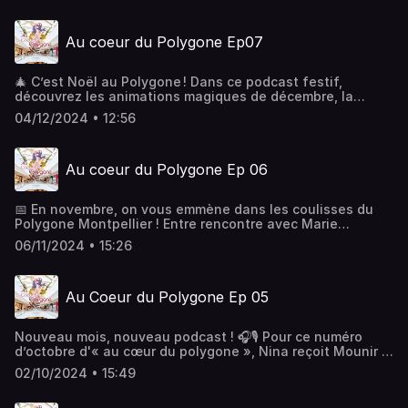
Au coeur du Polygone Ep07
🎄 C’est Noël au Polygone ! Dans ce podcast festif,
découvrez les animations magiques de décembre, la
boutique Optic 2000 avec Jade, opticienne passionnée,
04/12/2024 • 12:56
et une interview exclusive du Père Noël. Parades,
spectacles, gourmandises, et surprises vous attendent !
Ne manquez pas notre agenda complet et le marché de
Au coeur du Polygone Ep 06
Noël pour des idées cadeaux uniques. 🎅✨
📅 En novembre, on vous emmène dans les coulisses du
Polygone Montpellier ! Entre rencontre avec Marie
l'ambassadrice d’@AromaZone_off, (l'insta de Marie Bright
06/11/2024 • 15:26
@https://www.instagram.com/marie_bright_) ,ateliers
créatifs, marché de Noël, suivez le guide pour ne rien
manquer ! 🎄✨ Alors prêts à profiter des bons plans ? 🎉
Au Coeur du Polygone Ep 05
#PolygoneMontpellier #MontpellierLife #BlackFriday
#ChristmasVibes #Podcast #Events
Nouveau mois, nouveau podcast ! 🎧🎙️ Pour ce numéro
d’octobre d'« au cœur du polygone », Nina reçoit Mounir El
Atmani, responsable des boutiques IKKS, pour parler des
02/10/2024 • 15:49
tendances mode à Montpellier. On part aussi dans les
coulisses avec Guillaume Hurtado, responsable du