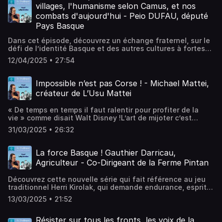
qu’Ile Rousse est une cité économique et pas seulement
villages, l'humanisme selon Camus, et nos
une station balnéaire.Hébergé par Ausha. Visitez
combats d'aujourd'hui - Peio DUFAU, député
ausha.co/politique-de-confidentialite pour plus
Pays Basque
d'informations.
Dans cet épisode, découvrez un échange fraternel, sur le
défi de l’identité Basque et des autres cultures à fortes
identités.Le fil conducteur de cet épisode, se déroule à
12/04/2025 • 27:54
travers des citations extraites du discours d’Albert Camus,
lors de sa remise de prix Nobel de littérature en 1957.Un
podcast qui illustre l’engagement humain et politique de
Impossible n’est pas Corse ! - Michael Mattei,
Monsieur le député Peio DUFAU, basque engagé qui
créateur de L’Usu Mattei
œuvre lui aussi certainement pour continuer le combat
d’Albert Camus : «le bonheur d’être à la vie libre ou j’ai
« De temps en temps il faut ralentir pour profiter de la
grandi »Hébergé par Ausha. Visitez ausha.co/politique-
vie » comme disait Walt Disney !L’art de mijoter c’est
de-confidentialite pour plus d'informations.
prendre son temps et de redécouvrir les goûts, la
31/03/2025 • 26:32
nostalgie où les souvenirs et de permettre d’arrêter le
temps pour créer de la convivialitéLa conserverie de L’USU
MATTEI, fondée par Michael, permet de redécouvrir le
La force Basque ! Gauthier Darricau,
Tempi Fà.Hébergé par Ausha. Visitez ausha.co/politique-
Agriculteur - Co-Dirigeant de la Ferme Pintan
de-confidentialite pour plus d'informations.
Découvrez cette nouvelle série qui fait référence au jeu
traditionnel Herri Kirolak, qui demande endurance, esprit
d’équipe et adresse.Découvrez des chefs d’entreprises
13/03/2025 • 21:52
qui se sont lancé un défi de réussiPour ce premier
épisode, nous partons à la rencontre d’un irréductible
Bayonnais, Gauthier, entrepreneur basque qui reprend
Résister sur tous les fronts, les voix de la