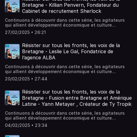
l’exploitation familiale (existe depuis cinq générations) ;
Bretagne - Killian Penvern, Fondateur du
une mission de « sauvegarde de la ceinture verte », tout
Cabinet de recrutement Sherlock
en innovant et en n’utilisant aucun pesticide.Longue vie à
la ferme Pintan !Hébergé par Ausha. Visitez
Continuons à découvrir dans cette série, les agitateurs
ausha.co/politique-de-confidentialite pour plus
qui allient développement économique et culture
d'informations.
bretonne.Voici le profil de Killian, fondateur du cabinet de
27/02/2025 • 26:21
recrutement Sherlock, que nous avons découvert sur
LinkedIn suite à la fermeture de saupiquet à
Quimper.Nous nous interrogeons sur l’engagement des
Résister sur tous les fronts, les voix de la
entreprises sur les territoires et plus particulièrement sur
Bretagne - Leslie Le Gal, Fondatrice de
la fonction du recrutement.Hébergé par Ausha. Visitez
l’agence ALBA
ausha.co/politique-de-confidentialite pour plus
d'informations.
Continuons à découvrir dans cette série, les agitateurs
qui allient développement économique et culture
Bretonne.Découvrez Leslie, entrepreneure bretonne
20/02/2025 • 27:44
créatrice de l’agence Alba, spécialiste de la
communication de territoire, mais pas celle du
Greenwahsing.La citation écossaise, « osez être honnête
Résister sur tous les fronts, les voix de la
mais ne craignez pas le travail », reflète la nécessité de
Bretagne - Fusion entre Bretagne et Amérique
connaître son histoire, sa langue pour donner du sens et
Latine - Yann Metayer , Créateur de Ty Tropik
libérer l’imagination.Hébergé par Ausha. Visitez
ausha.co/politique-de-confidentialite pour plus
Continuons à découvrir dans cette série, les agitateurs
d'informations.
qui allient développement économique et culture
Bretonne.Dans cet épisode Yann, qui est vrai caméléon
04/02/2025 • 23:34
breton prouve qu’avec énormément de travail et
beaucoup de passion, on peut réussir l’impossible. Yann