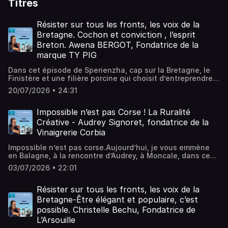
Titres
Résister sur tous les fronts, les voix de la
Bretagne. Cochon et conviction , l’esprit
Breton. Awena BERGOT, Fondatrice de la
marque TY PIG
Dans cet épisode de Sperienzha, cap sur la Bretagne, le
Finistère et une filière porcine qui choisit d’entreprendre
autrement.Dans le cadre de notre série Les voix de la
20/07/2026 • 24:31
Bretagne, qui met à l’honneur les Bretonnes et les Bretons
qui font vivre la ruralité, je reçois Awena, fondatrice de Ty
Pig, une marque née d’une vision familiale, collective et
Impossible n’est pas Corse ! La Ruralité
engagée de l’agriculture porcine.À travers cet échange,
Créative - Audrey Signoret, fondatrice de la
nous parlons de transmission, de culture paysanne, de
Vinaigrerie Corbia
bien-être animal, de bilan carbone, d’innovation et de
coopérative familiale. Awena, jeune entrepreneure
Impossible n’est pas corse.Aujourd’hui, je vous emmène
pétillante, construit avec son père un projet ancré dans le
en Balagne, à la rencontre d’Audrey, à Moncale, dans ce
territoire, où le cochon breton retrouve une image vivante,
territoire que l’écrivain Pietro Morati appelait déjà en 1715
joyeuse et créative.J’ai choisi pour cet épisode la phrase
03/07/2026 • 22:01
“le jardin de la Corse”.En Balagne, la nature offre ses
de William Blake : « La diligente abeille n’a pas de temps
fruits, ses plantes comme un trésor brut, un diamant qu’il
pour la tristesse. »Et c’est bien le cas de la filière
faut simplement apprendre à tailler.À l’heure où la Corse,
Résister sur tous les fronts, les voix de la
bretonne, comme de mon invitée, qui avance avec
ses villages s’apprêtent à écrire une nouvelle page de leur
Bretagne-Être élégant et populaire, c’est
énergie, conviction et esprit de collectif pour imaginer
histoire, la ruralité apparaît plus que jamais comme une
une autre manière de produire, de transmettre et de
possible. Christelle Bechu, Fondatrice de
voie d’avenir. Une voie d’économie durable, de et de vie
valoriser le cochon en Bretagne.Au programme :Bretagne,
L’Arsouille
choisie.Et parfois, commencer là où l’on est suffit à ouvrir
Finistère et identité rurale.Agriculture porcine et élevage