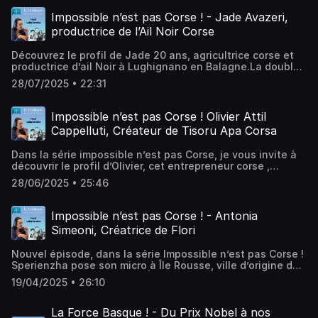
entrepreneuriale ?Découvrez au travers du parcours de
l’agriculture : Innovation, Passion & équipe. Ce podcast
Laurent, entrepreneur corse, comment le chef d’entreprise
nous éclaire sur le rôle essentiel de la coopérative qui a
Impossible n’est pas Corse ! - Jade Avazeri,
accepte la démesure, transforme la chute en rebond et
permis de financer ce projetUn podcast casse les cartes
productrice de l’Ail Noir Corse
tiens la barre dans la tempêteUn échange intimiste avec
postales : notre ruralité aime les projets fous :Dans cette
ce chef d’entreprise qui nous partage son parcours sans
épisode on fait trembler d'intelligence nos papilles
Découvrez le profil de Jade 20 ans, agricultrice corse et
pudeur et avec passionHébergé par Ausha. Visitez
gustatives avec cette gousse de vanille made in BZH !Très
productrice d’ail Noir à Lughignano en Balagne.La double
ausha.co/politique-de-confidentialite pour plus
bonne écouteHébergé par Ausha. Visitez
compétence, c’est bâtir des ponts : réconcilier tradition
d'informations.
ausha.co/politique-de-confidentialite pour plus
28/07/2025 • 22:31
agricole avec l’audace de l’expérimentation et du
d'informations.
renouveauJade permets de trouver de nouveau chemin
vers plus : d’autonomie alimentaire pour la Corse, de
Impossible n’est pas Corse ! Olivier Attil
qualité mais surtout de sens Espérons que la Balagne
Cappelluti, Créateur de Tisoru Apa Corsa
deviennent un AOP de l’ail NoirHébergé par Ausha. Visitez
ausha.co/politique-de-confidentialite pour plus
Dans la série impossible n’est pas Corse, je vous invite à
d'informations.
découvrir le profil d’Olivier, cet entrepreneur corse ,
apiculteur, originaire de Castagniccia, passionné par la
28/06/2025 • 25:46
richesse de la nature Corse. Il fabrique son miel en
reprenant les méthodes appliquées dans l’antiquité ! Et si
l’innovation était d’écouter et de respecter la nature ?
Impossible n’est pas Corse ! - Antonia
Hébergé par Ausha. Visitez ausha.co/politique-de-
Simeoni, Créatrice de Flori
confidentialite pour plus d'informations.
Nouvel épisode, dans la série Impossible n’est pas Corse !
Sperienzha pose son micro à Île Rousse, ville d’origine de
notre cofondateur Jérémy.À la rencontre d’entreprise qui
19/04/2025 • 26:10
innove, avec une touche de poésie et de raffinement,
découvrez Antonia, fondatrice de FLORI, qui sublime le
patrimoine végétale de Balagne.Antonia nous prouve
La Force Basque ! - Du Prix Nobel à nos