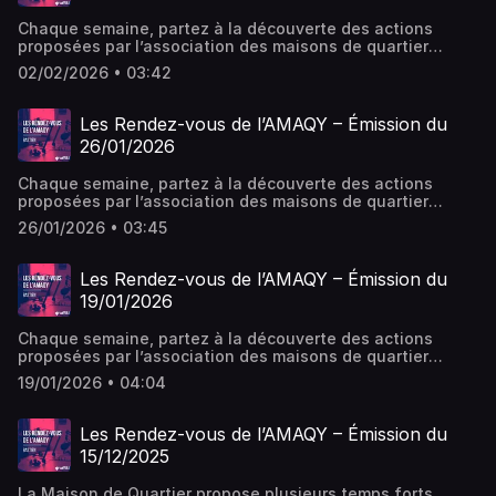
scène et de filmer des situations pour apprendre à
Chaque semaine, partez à la découverte des actions
distinguer le vrai du faux à l'image. Le vendredi, les
proposées par l’association des maisons de quartier
familles sont invitées à découvrir le résultat et à en
(AMAQY) dans les différents secteurs (enfance, jeunesse,
discuter. Enfin, l'Amaqy donne la parole aux plus jeunes
02/02/2026 • 03:42
famille, vie de quartier) et domaines (culture, transition
avec le projet NVA. Deux enfants par centre formeront
écologique, éducation, loisirs et vacances). Plus d'infos
une assemblée pour faire remonter leurs avis et leurs
sur l'AMAQY : Site web : amaqy.fr/ Facebook
idées, leur permettant ainsi de contribuer directement aux
Les Rendez-vous de l’AMAQY – Émission du
: facebook.com/maisonsdequartieryonnaise
futurs projets des maisons de quartier. Plus d’infos sur
26/01/2026
l’AMAQY : Site web : amaqy.fr/ Facebook
: facebook.com/maisonsdequartieryonnaise
Chaque semaine, partez à la découverte des actions
proposées par l’association des maisons de quartier
(AMAQY) dans les différents secteurs (enfance, jeunesse,
26/01/2026 • 03:45
famille, vie de quartier) et domaines (culture, transition
écologique, éducation, loisirs et vacances). Plus d'infos
sur l'AMAQY : Site web : amaqy.fr/ Facebook
Les Rendez-vous de l’AMAQY – Émission du
: facebook.com/maisonsdequartieryonnaise
19/01/2026
Chaque semaine, partez à la découverte des actions
proposées par l’association des maisons de quartier
(AMAQY) dans les différents secteurs (enfance, jeunesse,
19/01/2026 • 04:04
famille, vie de quartier) et domaines (culture, transition
écologique, éducation, loisirs et vacances). Plus d'infos
sur l'AMAQY : Site web : amaqy.fr/ Facebook
Les Rendez-vous de l’AMAQY – Émission du
: facebook.com/maisonsdequartieryonnaise
15/12/2025
La Maison de Quartier propose plusieurs temps forts