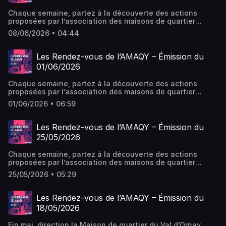
Chaque semaine, partez à la découverte des actions
proposées par l’association des maisons de quartier
(AMAQY) dans les différents secteurs (enfance, jeunesse,
08/06/2026 • 04:44
famille, vie de quartier) et domaines (culture, transition
écologique, éducation, loisirs et vacances). Plus d'infos
sur l'AMAQY : Site web : amaqy.fr/ Facebook
Les Rendez-vous de l’AMAQY – Émission du
: facebook.com/maisonsdequartieryonnaise
01/06/2026
Chaque semaine, partez à la découverte des actions
proposées par l’association des maisons de quartier
(AMAQY) dans les différents secteurs (enfance, jeunesse,
01/06/2026 • 06:59
famille, vie de quartier) et domaines (culture, transition
écologique, éducation, loisirs et vacances). Plus d'infos
sur l'AMAQY : Site web : amaqy.fr/ Facebook
Les Rendez-vous de l’AMAQY – Émission du
: facebook.com/maisonsdequartieryonnaise
25/05/2026
Chaque semaine, partez à la découverte des actions
proposées par l’association des maisons de quartier
(AMAQY) dans les différents secteurs (enfance, jeunesse,
25/05/2026 • 05:29
famille, vie de quartier) et domaines (culture, transition
écologique, éducation, loisirs et vacances). Plus d'infos
sur l'AMAQY : Site web : amaqy.fr/ Facebook
Les Rendez-vous de l’AMAQY – Émission du
: facebook.com/maisonsdequartieryonnaise
18/05/2026
Fin mai, direction la Maison de quartier du Val d’Ornay