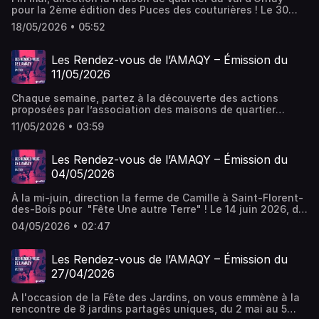
pour la 2ème édition des Puces des couturières ! Le 30
mai, de 9h30 à 17h, venez vider vos placards ou dénicher
18/05/2026 • 05:52
du matériel de couture et de loisirs créatifs à prix mini.
Conçu comme un vide-grenier, cet événement est le lieu
idéal pour échanger des conseils et partager votre
Les Rendez-vous de l’AMAQY – Émission du
passion. Le + de cette année : Les jeunes de la Maison de
11/05/2026
quartier s'occupent de tout côté gourmandise en tenant
le bar et en préparant de bonnes crêpes ! Plus d’infos sur
Chaque semaine, partez à la découverte des actions
l’AMAQY : Site web : amaqy.fr/ Facebook
proposées par l’association des maisons de quartier
: facebook.com/maisonsdequartieryonnaise
(AMAQY) dans les différents secteurs (enfance, jeunesse,
11/05/2026 • 03:59
famille, vie de quartier) et domaines (culture, transition
écologique, éducation, loisirs et vacances). Plus d'infos
sur l'AMAQY : Site web : amaqy.fr/ Facebook
Les Rendez-vous de l’AMAQY – Émission du
: facebook.com/maisonsdequartieryonnaise
04/05/2026
À la mi-juin, direction la ferme de Camille à Saint-Florent-
des-Bois pour "Fête Une autre Terre" ! Le 14 juin 2026, de
9h à 18h, le collectif composé de 13 associations et
04/05/2026 • 02:47
structures (dont l’AMAQY) vous invite à célébrer et
promouvoir l’agriculture alternative. L’objectif ? Créer du
lien entre consommateurs et paysans, mais aussi
Les Rendez-vous de l’AMAQY – Émission du
échanger, débattre et sensibiliser, le tout dans une
27/04/2026
ambiance ultra-conviviale. Tout au long de cette journée
entièrement gratuite, vous pourrez vous balader au grand
À l'occasion de la Fête des Jardins, on vous emmène à la
air et profiter d'un beau programme : Dès 9h : Un bon
rencontre de 8 jardins partagés uniques, du 2 mai au 5
petit-déjeuner, avec des produits locaux. Toute la journée