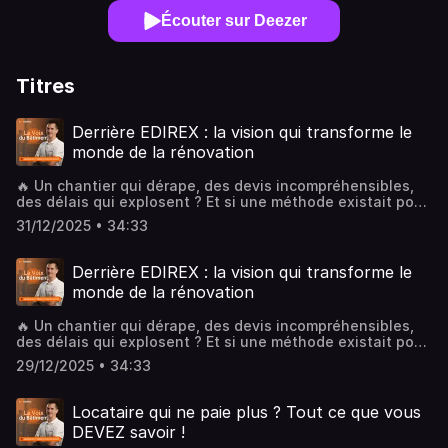
Écouter sur Deezer
Titres
Derrière EDIREX : la vision qui transforme le
monde de la rénovation
🔥 Un chantier qui dérape, des devis incompréhensibles,
des délais qui explosent ? Et si une méthode existait pour
cadrer, fluidifier et sécuriser vos projets dès le départ ? 🎙️
31/12/2025 • 34:33
Dans cet épisode exceptionnel, Haris Hondzo – fondateur
d’EDIREX – vous ouvre les coulisses de la plateforme
suisse qui réinvente l’appel d’offres dans le bâtiment. 🔽
Derrière EDIREX : la vision qui transforme le
Lisez la description : une vision, une méthode, des
monde de la rénovation
solutions concrètes pour les pros comme pour les
particuliers 🔽
🔥 Un chantier qui dérape, des devis incompréhensibles,
▁▁▁▁▁▁▁▁▁▁▁▁▁▁▁▁▁▁▁▁▁▁▁▁▁▁▁▁▁▁▁▁ 🔎 DANS
des délais qui explosent ? Et si une méthode existait pour
CET ÉPISODE 🔎 ✔️ Pourquoi EDIREX a été créé : l’histoire
cadrer, fluidifier et sécuriser vos projets dès le départ ? 🎙️
personnelle d’un entrepreneur ✔️ Comment la plateforme
29/12/2025 • 34:33
Dans cet épisode exceptionnel, Haris Hondzo – fondateur
aide les particuliers à mieux rénover ✔️ Ce que
d’EDIREX – vous ouvre les coulisses de la plateforme
recherchent les professionnels dans un vrai partenariat ✔️
suisse qui réinvente l’appel d’offres dans le bâtiment. 🔽
Les valeurs fortes qui guident EDIREX : transparence,
Locataire qui ne paie plus ? Tout ce que vous
Lisez la description : une vision, une méthode, des
rigueur, simplicité ✔️ Le fonctionnement du réseau et les
DEVEZ savoir !
solutions concrètes pour les pros comme pour les
critères d’entrée ✔️ Une réussite client inspirante ✔️ Et le