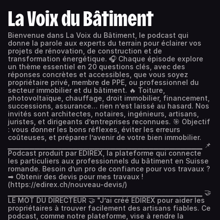
La Voix du Bâtiment
Bienvenue dans La Voix du Bâtiment, le podcast qui
donne la parole aux experts du terrain pour éclairer vos
projets de rénovation, de construction et de
transformation énergétique. 🎧 Chaque épisode explore
un thème essentiel en 20 questions clés, avec des
réponses concrètes et accessibles, que vous soyez
propriétaire privé, membre de PPE, ou professionnel du
secteur immobilier et du bâtiment. 🔥 Toiture,
photovoltaïque, chauffage, droit immobilier, financement,
successions, assurance… rien n’est laissé au hasard. Nos
invités sont architectes, notaires, ingénieurs, artisans,
juristes, et dirigeants d’entreprises reconnues. 🎯 Objectif
: vous donner les bons réflexes, éviter les erreurs
coûteuses, et préparer l’avenir de votre bien immobilier.
▁▁▁▁▁▁▁▁▁▁▁▁▁▁▁▁▁▁▁▁▁▁▁▁▁▁▁▁▁▁▁▁▁▁▁▁ 📌
Podcast produit par EDIREX, la plateforme qui connecte
les particuliers aux professionnels du bâtiment en Suisse
romande. Besoin d’un pro de confiance pour vos travaux ?
➡ Obtenir des devis pour mes travaux !
(https://edirex.ch/nouveau-devis/)
▁▁▁▁▁▁▁▁▁▁▁▁▁▁▁▁▁▁▁▁▁▁▁▁▁▁▁▁▁▁▁▁▁▁▁▁ 🤝
LE MOT DU DIRECTEUR 🤝 "J’ai créé EDIREX pour aider les
propriétaires à trouver facilement des artisans fiables. Ce
podcast, comme notre plateforme, vise à rendre la