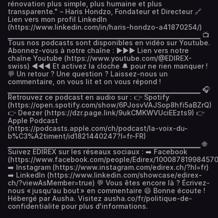
rénovation plus simple, plus humaine et plus
transparente." – Haris Hondzo, Fondateur et Directeur 🔗
Lien vers mon profil LinkedIn
(https://www.linkedin.com/in/haris-hondzo-a41870254/)
▁▁▁▁▁▁▁▁▁▁▁▁▁▁▁▁▁▁▁▁▁▁▁▁▁▁▁▁▁▁▁▁▁▁▁▁ 📺
Tous nos podcasts sont disponibles en vidéo sur Youtube.
Abonnez-vous à notre chaîne : ▶▶▶ Lien vers notre
chaîne Youtube (https://www.youtube.com/@EDIREX-
swiss) ◀◀◀ Et activez la cloche 🔔 pour ne rien manquer !
💬 Un retour ? Une question ? Laissez-nous un
commentaire, on vous lit et on vous répond !
▁▁▁▁▁▁▁▁▁▁▁▁▁▁▁▁▁▁▁▁▁▁▁▁▁▁▁▁▁▁▁▁▁▁▁▁ 🎧
Retrouvez ce podcast en audio sur : 👉 Spotify
(https://open.spotify.com/show/6PJosvVAJSop8hfi5aBZrQ)
👉 Deezer (https://dzr.page.link/9ukCMKWVUciEEzts9) 👉
Apple Podcast
(https://podcasts.apple.com/ch/podcast/la-voix-du-
b%C3%A2timent/id1821440247?l=fr-FR)
▁▁▁▁▁▁▁▁▁▁▁▁▁▁▁▁▁▁▁▁▁▁▁▁▁▁▁▁▁▁▁▁▁▁▁▁ 🌐
Suivez EDIREX sur les réseaux sociaux : ➡️ Facebook
(https://www.facebook.com/people/Edirex/100087819984570
➡️ Instagram (https://www.instagram.com/edirex.ch/?hl=fr)
➡️ LinkedIn (https://www.linkedin.com/showcase/edirex-
ch/?viewAsMember=true) 💬 Vous êtes encore là ? Écrivez-
nous « jusqu’au bout » en commentaire 😄 Bonne écoute !
Hébergé par Ausha. Visitez ausha.co/fr/politique-de-
confidentialite pour plus d'informations.