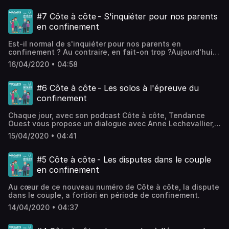
#7 Côte à côte - S'inquiéter pour nos parents
en confinement
Est-il normal de s'inquiéter pour nos parents en
confinement ? Au contraire, en fait-on trop ?Aujourd'hui,
Côte à côte s'interroge sur les relations entre les enfants,
16/04/2020 • 04:58
adultes, et leurs parents.
#6 Côte à côte - Les solos à l'épreuve du
confinement
Chaque jour, avec son podcast Côte à côte, Tendance
Ouest vous propose un dialogue avec Anne Lechevallier,
psychothérapeute en Normandie. Aujourd'hui, Côte à côte
15/04/2020 • 04:41
s'intéresse aux "solos" du confinement, les séparés
géographiquement, les célibataires, les veufs et veuves…
#5 Côte à côte - Les disputes dans le couple
en confinement
Au cœur de ce nouveau numéro de Côte à côte, la dispute
dans le couple, a fortiori en période de confinement.
14/04/2020 • 04:37