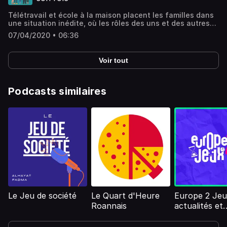
Télétravail et école à la maison placent les familles dans
une situation inédite, où les rôles des uns et des autres
peuvent être chahutés. Que se joue-t-il dans les relations
07/04/2020 • 06:36
entre les parents et les enfants, en temps de
confinement ?
Voir tout
Podcasts similaires
Le Jeu de société
Le Quart d'Heure
Europe 2 Jeu
Roannais
actualités et
critiques de j
société