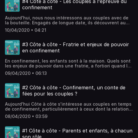
#4 Côte à côte - Les couples à l'épreuve du
confinement
Aujourd'hui, nous nous intéressons aux couples avec de
la bouteille. Engagés de longue date, ils découvrent au
quotidien les joies du confinement, qui bouscule
10/04/2020 • 04:21
forcément les habitudes. Un défi ? Une occasion de se
réinventer ? Bonne écoute !
#3 Côte à côte - Fratrie et enjeux de pouvoir
en confinement
En confinement, les enfants sont à la maison. Quels sont
les enjeux de pouvoir dans une fratrie, a fortiori quand les
frères et sœurs sont enfermés en quatre murs ?
09/04/2020 • 06:13
#2 Côte à côte - Confinement, un conte de
fées pour les couples ?
Aujourd'hui Côte à côte s'intéresse aux couples en temps
de confinement, particulièrement à ceux dont la relation a
débuté quelques semaines, quelques mois peut être,
08/04/2020 • 03:59
avant cette crise sanitaire sans précédent.
#1 Côte à côte - Parents et enfants, à chacun
son rôle