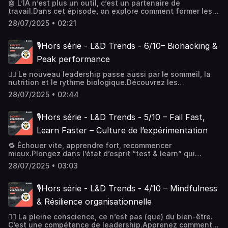
🤖 L’IA n’est plus un outil, c’est un partenaire de
travail.Dans cet épisode, on explore comment former les
managers à collaborer efficacement avec l’intelligence
28/07/2025 • 02:21
artificielle. Une compétence clé pour les organisations
hybrides de demain.📚 À lire : The Age of AI – Eric Schmidt
🎙️Hors série - L&D Trends - 6/10– Biohacking &
Peak performance
🏋️‍♂️ Le nouveau leadership passe aussi par le sommeil, la
nutrition et le rythme biologique.Découvrez les
techniques des leaders qui optimisent leur corps pour
28/07/2025 • 02:44
mieux décider, mieux manager, mieux durer. Biohacking +
pédagogie = performance augmentée.📚 À lire : Peak
Performance – Brad Stulberg & Steve Magness.
🎙️Hors série - L&D Trends - 5/10 – Fail Fast,
Learn Faster – Culture de l’expérimentation
🔁 Échouer vite, apprendre fort, recommencer
mieux.Plongez dans l’état d’esprit “test & learn” qui
infuse les entreprises les plus agiles — et comment la
28/07/2025 • 03:03
formation peut catalyser cette culture dans toutes les
strates.📚 À lire : The Lean Startup – Eric Ries.
🎙️Hors série - L&D Trends - 4/10 – Mindfulness
& Résilience organisationnelle
🧘‍♂️ La pleine conscience, ce n’est pas (que) du bien-être.
C’est une compétence de leadership.Apprenez comment