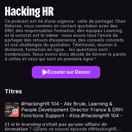
Hacking HR
Ce podcast est né d’une urgence : celle de partager. Chez
Kokoroe, nous sommes en contact quotidien avec des
DRH, des responsables formation, des équipes Learning
et le constat est le même : nous avons tous l'envie de
partager des retours d’expérience, des conseils concrets
et nos challenges du quotidien. Télétravail, réunion à
distance, formation en ligne… les questions sont
nombreuses. Nous avons donc décidé de donner la parole
à celles et ceux qui sont en première ligne !
Écouter sur Deezer
Titres
#HackingHR 104 - Alix Brule, Learning &
People Development Director France & DRH
Fonctions Support - Atos.#HackingHR 104 -
𝙀𝙩 𝙨𝙞 𝙡𝙚 𝙡𝙚𝙖𝙧𝙣𝙞𝙣𝙜 𝙣’𝙚́𝙩𝙖𝙞𝙩 𝙥𝙖𝙨 𝙦𝙪’𝙪𝙣𝙚 𝙖𝙛𝙛𝙖𝙞𝙧𝙚 𝙙𝙚
𝙛𝙤𝙧𝙢𝙖𝙩𝙞𝙤𝙣 ? 🤔Dans ce nouvel épisode d’#HackingHR,