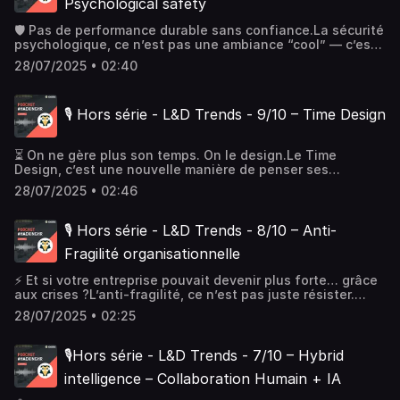
Psychological safety
professionnels, pose ses hypothèses, pivote📍Elle
reprise… Et de ce nouveau regard qu’elle pose sur le
devient coach certifiée, puis formatrice, puis responsable
métier, sur l’humain, sur elle-même.
🛡️ Pas de performance durable sans confiance.La sécurité
pédagogique, puis directrice📍Elle manage un campus
psychologique, ce n’est pas une ambiance “cool” — c’est
d’entreprise pour 200 résidences seniors, avec +80% de
la condition pour que les équipes osent parler, tester,
formation digitale📍Elle forme à la « bientraitance » :
28/07/2025 • 02:40
apprendre. Découvrez pourquoi Google en a fait un critère
accompagner sans infantiliser, respecter sans envahir📍
n°1 de performance, et comment former des managers
Elle anime une équipe de 12 permanents… et 50
capables de créer ce climat de confiance profond.Un
formateurs occasionnels issus du terrainOn y parle aussi
🎙️ Hors série - L&D Trends - 9/10 – Time Design
levier stratégique trop souvent sous-estimé… et pourtant
de transitions de carrière, de tutorat, de soft skills,
décisif.📚 À lire : The Fearless Organization – Amy
d’équilibre pro-perso… et de comment rendre la formation
Edmondson.
désirable ET utile ⚙️
⏳ On ne gère plus son temps. On le design.Le Time
Design, c’est une nouvelle manière de penser ses
journées, ses cycles de concentration et son rapport au
28/07/2025 • 02:46
travail. Un levier puissant pour booster la performance
sans sacrifier l’humain.📚 À lire : Make Time – Jake Knapp
& John Zeratsky.
🎙️ Hors série - L&D Trends - 8/10 – Anti-
Fragilité organisationnelle
⚡ Et si votre entreprise pouvait devenir plus forte… grâce
aux crises ?L’anti-fragilité, ce n’est pas juste résister.
C’est rebondir plus haut. Découvrez comment former des
28/07/2025 • 02:25
équipes capables d’apprendre des chocs et d’en sortir
renforcées.📚 À lire : Antifragile – Nassim Nicholas Taleb.
🎙️Hors série - L&D Trends - 7/10 – Hybrid
intelligence – Collaboration Humain + IA