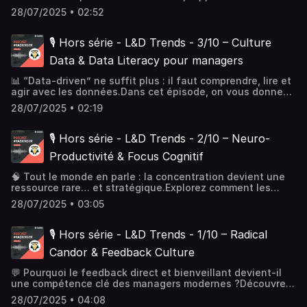
le calme intérieur construit des organisations plus lucides,
28/07/2025 • 02:52
plus humaines… et plus adaptables aux chocs.📚 À lire :
Search Inside Yourself – Chade-Meng Tan.
🎙️ Hors série - L&D Trends - 3/10 – Culture
Data & Data Literacy pour managers
📊 “Data-driven” ne suffit plus : il faut comprendre, lire et
agir avec les données.Dans cet épisode, on vous donne
les clés pour former des managers vraiment à l’aise avec
28/07/2025 • 02:19
les chiffres, les signaux faibles… et les bonnes décisions.
📚 À lire : Data Story – Nancy Duarte.
🎙️ Hors série - L&D Trends - 2/10 – Neuro-
Productivité & Focus Cognitif
🧠 Tout le monde en parle : la concentration devient une
ressource rare… et stratégique.Explorez comment les
neurosciences permettent aux managers de reprendre le
28/07/2025 • 03:05
contrôle de leur attention, de leur énergie et de leur
performance. Le cerveau est le nouvel outil de leadership.
📚 À lire : Deep Work – Cal Newport.
🎙️ Hors série - L&D Trends - 1/10 – Radical
Candor & Feedback Culture
💬 Pourquoi le feedback direct et bienveillant devient-il
une compétence clé des managers modernes ?Découvrez
le Radical Candor : un art managérial venu de la Silicon
28/07/2025 • 04:08
Valley, entre exigence et empathie. Un must pour repenser