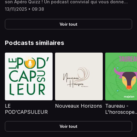
son Apéro Quizz ! Un podcast convivial qui vous donne
rendez-vous chaque week-end ! Ce week-end, c'est un
13/11/2025 • 09:38
quiz spécial DEATH NOTE.
Voir tout
Podcasts similaires
LE
Nouveaux Horizons
Taureau -
POD'CAPSULEUR
L'horoscope
majelan
Voir tout