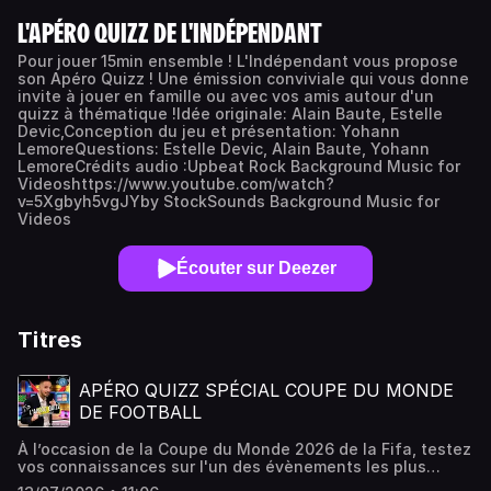
L'APÉRO QUIZZ DE L'INDÉPENDANT
Pour jouer 15min ensemble ! L'Indépendant vous propose
son Apéro Quizz ! Une émission conviviale qui vous donne
invite à jouer en famille ou avec vos amis autour d'un
quizz à thématique !Idée originale: Alain Baute, Estelle
Devic,Conception du jeu et présentation: Yohann
LemoreQuestions: Estelle Devic, Alain Baute, Yohann
LemoreCrédits audio :Upbeat Rock Background Music for
Videoshttps://www.youtube.com/watch?
v=5Xgbyh5vgJYby StockSounds Background Music for
Videos
Écouter sur Deezer
Titres
APÉRO QUIZZ SPÉCIAL COUPE DU MONDE
DE FOOTBALL
À l’occasion de la Coupe du Monde 2026 de la Fifa, testez
vos connaissances sur l'un des évènements les plus
regardées sur la planète avec ce numéro spécial de