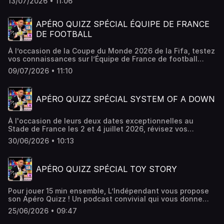
13/07/2026 • 11:06
l’apéro quiz de L’Indépendant. Une émission qui vous
donne rendez-vous chaque semaine.
APÉRO QUIZZ SPÉCIAL ÉQUIPE DE FRANCE
DE FOOTBALL
À l’occasion de la Coupe du Monde 2026 de la Fifa, testez
vos connaissances sur l’Équipe de France de football
avec ce numéro spécial de l’apéro quiz de L’Indépendant.
09/07/2026 • 11:10
Une émission qui vous donne rendez-vous chaque
semaine.
APÉRO QUIZZ SPÉCIAL SYSTEM OF A DOWN
À l'occasion de leurs deux dates exceptionnelles au
Stade de France les 2 et 4 juillet 2026, révisez vos
classiques et testez vos connaissances sur System Of A
30/06/2026 • 10:13
Down, le plus arménien des groupes de l'histoire du métal
avec ce numéro spécial de l'apéro quiz de L'Indépendant.
Une émission qui vous donne rendez-vous chaque
APÉRO QUIZZ SPÉCIAL TOY STORY
semaine.
Pour jouer 15 min ensemble, L’Indépendant vous propose
son Apéro Quizz ! Un podcast convivial qui vous donne
rendez-vous chaque week-end. Après la sortie de Toy
25/06/2026 • 09:47
Story 5 le 17 juin dernier, ce week-end c'est un quiz
spécial Toy Story.