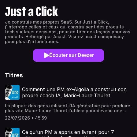
Just a Click
Je construis mes propres SaaS. Sur Just a Click,
j'interroge celles et ceux qui construisent des produits
tech sur leurs décisions, pour en tirer des leçons pour vos
produits. Hébergé par Acast. Visitez acast.com/privacy
pour plus d'informations.
Écouter sur Deezer
Titres
Comment une PM ex-Algolia a construit son
propre coach IA, Marie-Laure Thuret
La plupart des gens utilisent l'IA générative pour produire
plus vite.Marie-Laure Thuret l'utilise pour devenir une
meilleure PM.Automatiser une tâche, c'est gagner du
22/07/2026 • 45:59
temps en one-shot.Progresser dans sa pratique, c'est en
gagner sur la durée.C'est pour parler de cette approche
que j'ai eu le plaisir de recevoir Marie-Laure, ingénieure
Ce qu'un PM a appris en livrant pour 7
devenue PM sur le podcast.Marie-Laure a vécu la