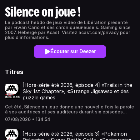
Silence on joue !
Le podcast hebdo de jeux vidéo de Libération présenté
par Erwan Cario et ses chroniqueur·euse·s. Gaming since
2007. Hébergé par Acast. Visitez acast.com/privacy pour
plus d'informations.
Écouter sur Deezer
Titres
[Hors-série été 2026, épisode 4] «Trails in the
Sky 1st Chapter», «Strange Jigsaws» et des
puzzle games
Cet été, Silence on joue donne une nouvelle fois la parole
à ses auditrices et ses auditeurs durant six épisodes
spéciaux. Dans ce quatrième volet, on part à l'aventure à
07/08/2026 • 134:54
la sauce JRPG avec Trails in the Sky First Chapter, remake
d'un classique signé Nihon Falcom. Dans la deuxième
partie, on sollicite nos neurones avec une petite
[Hors-série été 2026, épisode 3] «Pokémon
collection de puzzle games, dont l'incontournable Strange