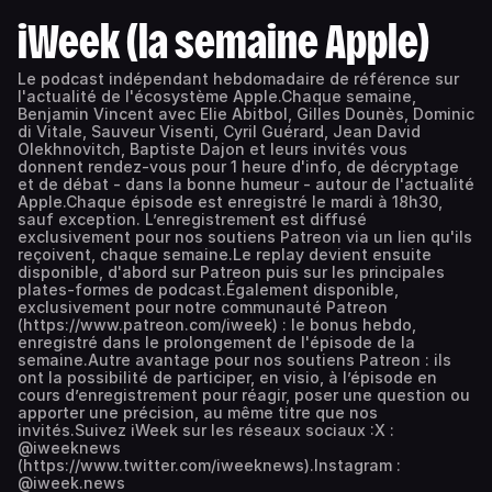
iWeek (la semaine Apple)
Le podcast indépendant hebdomadaire de référence sur
l'actualité de l'écosystème Apple.Chaque semaine,
Benjamin Vincent avec Elie Abitbol, Gilles Dounès, Dominic
di Vitale, Sauveur Visenti, Cyril Guérard, Jean David
Olekhnovitch, Baptiste Dajon et leurs invités vous
donnent rendez-vous pour 1 heure d'info, de décryptage
et de débat - dans la bonne humeur - autour de l'actualité
Apple.Chaque épisode est enregistré le mardi à 18h30,
sauf exception. L’enregistrement est diffusé
exclusivement pour nos soutiens Patreon via un lien qu'ils
reçoivent, chaque semaine.Le replay devient ensuite
disponible, d'abord sur Patreon puis sur les principales
plates-formes de podcast.Également disponible,
exclusivement pour notre communauté Patreon
(https://www.patreon.com/iweek) : le bonus hebdo,
enregistré dans le prolongement de l'épisode de la
semaine.Autre avantage pour nos soutiens Patreon : ils
ont la possibilité de participer, en visio, à l’épisode en
cours d’enregistrement pour réagir, poser une question ou
apporter une précision, au même titre que nos
invités.Suivez iWeek sur les réseaux sociaux :X :
@iweeknews
(https://www.twitter.com/iweeknews).Instagram :
@iweek.news