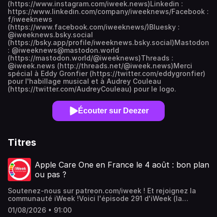
(https://www.instagram.com/iweek.news)Linkedin :
https://www.linkedin.com/company/iweeknews/Facebook :
f/iweeknews
(https://www.facebook.com/iweeknews/)Bluesky :
@iweeknews.bsky.social
(https://bsky.app/profile/iweeknews.bsky.social)Mastodon
: @iweeknews@mastodon.world
(https://mastodon.world/@iweeknews)Threads :
@iweek.news (http://threads.net/@iweek.news)Merci
spécial à Eddy Gronfier (https://twitter.com/eddygronfier)
pour l'habillage musical et à Audrey Couleau
(https://twitter.com/AudreyCouleau) pour le logo.
Écouter sur Deezer
Titres
Apple Care One en France le 4 août : bon plan
ou pas ?
Soutenez-nous sur patreon.com/iweek ! Et rejoignez la
communauté iWeek !Voici l'épisode 291 d'iWeek (la
semaine Apple) : le dernier de la saison 6 !Apple Care One
01/08/2026 • 91:00
en France le 4 août : bon plan ou pas ?Enregistré le mardi