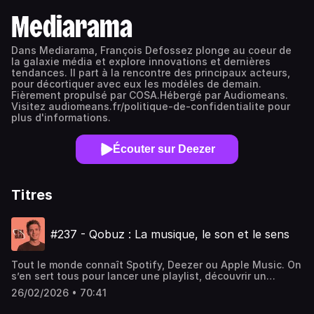
Mediarama
Dans Mediarama, François Defossez plonge au coeur de
la galaxie média et explore innovations et dernières
tendances. Il part à la rencontre des principaux acteurs,
pour décortiquer avec eux les modèles de demain.
Fièrement propulsé par COSA.Hébergé par Audiomeans.
Visitez audiomeans.fr/politique-de-confidentialite pour
plus d'informations.
Écouter sur Deezer
Titres
#237 - Qobuz : La musique, le son et le sens
Tout le monde connaît Spotify, Deezer ou Apple Music. On
s’en sert tous pour lancer une playlist, découvrir un
artiste, ou écouter un album en un clic. Et puis, il y a
26/02/2026 • 70:41
Qobuz. Cette plateforme, née en 2007, bien avant le boom
du streaming, a toujours voulu faire les choses