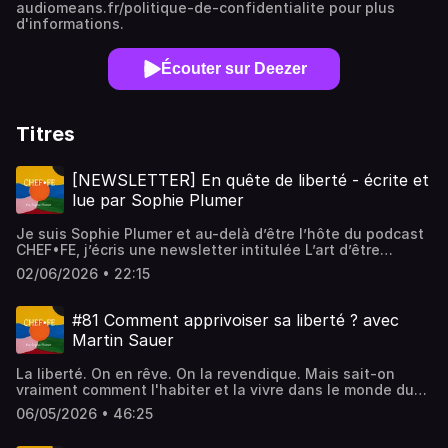
audiomeans.fr/politique-de-confidentialite pour plus
d'informations.
Écouter sur Deezer
Titres
[NEWSLETTER] En quête de liberté - écrite et
lue par Sophie Plumer
Je suis Sophie Plumer et au-delà d’être l’hôte du podcast
CHEF•FE, j’écris une newsletter intitulée L’art d’être
CHEF•FE.Dans cette newsletter, j’explore le croisement du
02/06/2026 • 22:15
monde économique avec l’art de vivre et la spiritualité.J’y
partage des réflexions, des expériences personnelles,
des lectures et des chemins de transformation intérieure
#81 Comment apprivoiser sa liberté ? avec
autour de questions liées à la liberté, au travail, au
Martin Sauer
pouvoir, au corps, à la création ou encore à notre manière
d’habiter pleinement nos vies.Vous y trouverez des textes
La liberté. On en rêve. On la revendique. Mais sait-on
autour de questions comme :Comment vivre libre ?Quelle
vraiment comment l'habiter et la vivre dans le monde du
place laisser au travail dans notre existence ?Comment
business ?Martin Sauer, lui, en a fait un art de vivre et le
exercer son pouvoir sans se perdre ?Comment apprendre
06/05/2026 • 46:25
cœur de ce qu'il construit.Cofondateur de Slean, avec ses
à s’aimer sans se quitter ?Cette newsletter est gratuite et
équipes ils créent des espaces de travail modulables,
disponible en format écrit ainsi qu’en version audio sur