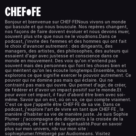
CHEF•FE
Bonjour et bienvenue sur CHEF·FENous vivons un monde
qui bascule et qui nous bouscule. Nos repères changent,
nos façons de faire doivent évoluer et nous devons muer,
souvent plus vite que nous ne le voudrions.Dans ce
podcast, j'invite des femmes et des hommes qui ont fait
le choix d'avancer autrement : des dirigeants, des
managers, des artistes, des philosophes, des auteurs qui
essaient d'agir avec justesse et conscience dans ce
monde en mouvement. Des voix qu'on n'entend pas
souvent mais des personnes qui font les choses bien et
qui méritent qu'on les écoute longtemps.Ensemble, nous
explorons ce que signifie exercer le pouvoir autrement. Ce
pouvoir qui ne domine pas mais qui éclaire. Qui ne
contraint pas mais qui ouvre. Qui permet d'agir, de créer,
de fédérer et d'avoir un impact positif sur le monde.Et
pour avoir cet impact, il faut d'abord être bien avec soi-
même. Savoir qui on est, où on va, ce qui compte vraiment.
C'est ce que j'appelle être CHEF·FE de sa vie. Dans ce
podcast, j'explore l'art de vivre en tant que CHEF·FE , la
manière d'habiter sa vie de manière juste. Je suis Sophie
Plumer : j'accompagne des dirigeants à la croisée de la
philosophie, de l'art et de la spiritualité.Pour en savoir
plus sur mon univers, rdv sur mon site :
sophieplumer.frHébergé par Audiomeans. Visitez