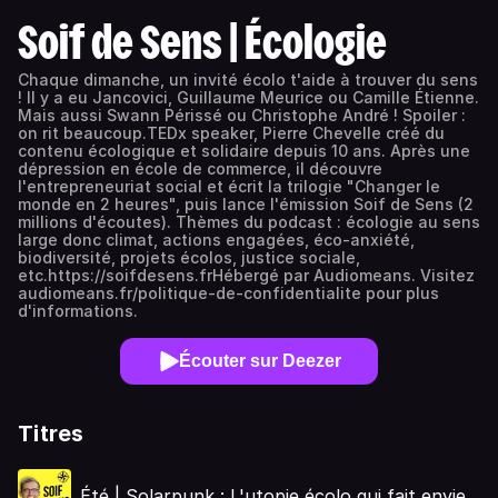
Soif de Sens | Écologie
Chaque dimanche, un invité écolo t'aide à trouver du sens
! Il y a eu Jancovici, Guillaume Meurice ou Camille Étienne.
Mais aussi Swann Périssé ou Christophe André ! Spoiler :
on rit beaucoup.TEDx speaker, Pierre Chevelle créé du
contenu écologique et solidaire depuis 10 ans. Après une
dépression en école de commerce, il découvre
l'entrepreneuriat social et écrit la trilogie "Changer le
monde en 2 heures", puis lance l'émission Soif de Sens (2
millions d'écoutes). Thèmes du podcast : écologie au sens
large donc climat, actions engagées, éco-anxiété,
biodiversité, projets écolos, justice sociale,
etc.https://soifdesens.frHébergé par Audiomeans. Visitez
audiomeans.fr/politique-de-confidentialite pour plus
d'informations.
Écouter sur Deezer
Titres
Été | Solarpunk : L'utopie écolo qui fait envie