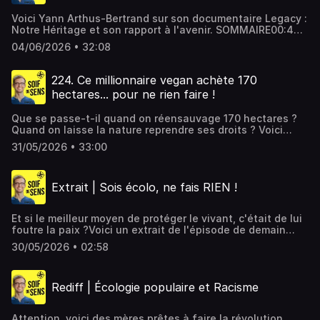
Voici Yann Arthus-Bertrand sur son documentaire Legacy :
Notre Héritage et son rapport à l'avenir. SOMMAIRE00:46
Vivre avec les lions au Kenya03:44 Pilote de
04/06/2026 • 32:08
montgolfière05:00 La Terre vue du Ciel07:47 Son
documentaire Legacy09:46 Quel est notre héritage ?10:56
Son rapport à la mort12:56 Militer à 75 ans14:54 Ses films
224. Ce millionnaire vegan achète 170
Human et Woman18:04 Son nouveau film sur la
hectares... pour ne rien faire !
biodiversité20:25 L’émerveillement et Frédéric Lenoir24:07
Les réfugiés31:13 Sa Fondation GoodPlanet__Le site
Que se passe-t-il quand on réensauvage 170 hectares ?
officiel de Soif de SensSoutenir Soif de Sens via Tipeee
Quand on laisse la nature reprendre ses droits ? Voici
Hébergé par Audiomeans. Visitez
Rodolphe Landemaine, seral entrepreneur vegan et
audiomeans.fr/politique-de-confidentialite pour plus
31/05/2026 • 33:00
cofondateur du Domaine du Costil en libre évolution.
d'informations.
SOMMAIRE00:55 Questions mitraillettes03:34 Le domaine
du Costil05:56 La libre évolution08:38 Le paradoxe du
Extrait | Sois écolo, ne fais RIEN !
réensauvagement10:54 Et ça marche ?21:40 Vers une
biodiversité massive ?25:48 Moi aussi je veux une
forêt27:11 L’hypocrisie des zones protégées29:46
Et si le meilleur moyen de protéger le vivant, c'était de lui
Pourquoi ça te tient à cœur__Le site officiel de Soif de
foutre la paix ?Voici un extrait de l'épisode de demain
SensSoutenir Soif de Sens via Tipeee Hébergé par
avec Rodolphe Landemaine, cofondateur du Domaine du
Audiomeans. Visitez audiomeans.fr/politique-de-
30/05/2026 • 02:58
Costil en libre évolution. __Le site officiel de Soif de
confidentialite pour plus d'informations.
SensSoutenir Soif de Sens via Tipeee Hébergé par
Audiomeans. Visitez audiomeans.fr/politique-de-
Rediff | Écologie populaire et Racisme
confidentialite pour plus d'informations.
Attention, voici des mères prêtes à faire la révolution