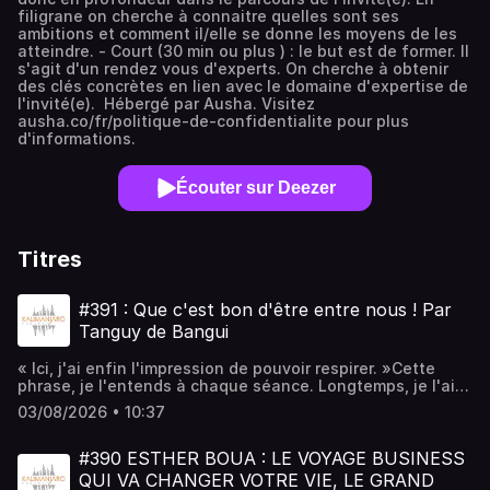
filigrane on cherche à connaitre quelles sont ses
ambitions et comment il/elle se donne les moyens de les
atteindre. - Court (30 min ou plus ) : le but est de former. Il
s'agit d'un rendez vous d'experts. On cherche à obtenir
des clés concrètes en lien avec le domaine d'expertise de
l'invité(e). Hébergé par Ausha. Visitez
ausha.co/fr/politique-de-confidentialite pour plus
d'informations.
Écouter sur Deezer
Titres
#391 : Que c'est bon d'être entre nous ! Par
Tanguy de Bangui
« Ici, j'ai enfin l'impression de pouvoir respirer. »Cette
phrase, je l'entends à chaque séance. Longtemps, je l'ai
prise pour un simple compliment sur l'ambiance. J'avais
03/08/2026 • 10:37
tort — et ce que j'ai fini par comprendre change tout.Dans
cet épisode, je t'explique pourquoi se retrouver « entre
nous » n'est pas une question de confort, mais de
#390 ESTHER BOUA : LE VOYAGE BUSINESS
performance. Avec les chiffres : ce qu'une étude Deloitte
QUI VA CHANGER VOTRE VIE, LE GRAND