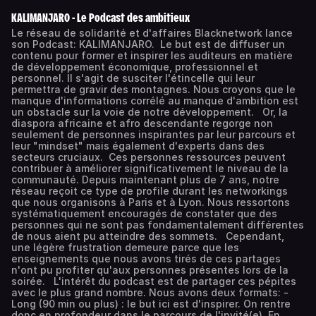
KALIMANJARO - Le Podcast des ambitieux
Le réseau de solidarité et d'affaires Blacknetwork lance
son Podcast: KALIMANJARO. Le but est de diffuser un
contenu pour former et inspirer les auditeurs en matière
de développement économique, professionnel et
personnel. Il s'agit de susciter l'étincelle qui leur
permettra de gravir des montagnes. Nous croyons que le
manque d'informations corrélé au manque d'ambition est
un obstacle sur la voie de notre développement. Or, la
diaspora africaine et afro descendante regorge non
seulement de personnes inspirantes par leur parcours et
leur "mindset" mais également d'experts dans des
secteurs cruciaux. Ces personnes ressources peuvent
contribuer à améliorer significativement le niveau de la
communauté. Depuis maintenant plus de 7 ans, notre
réseau reçoit ce type de profile durant les networkings
que nous organisons à Paris et à Lyon. Nous ressortons
systématiquement encouragés de constater que des
personnes qui ne sont pas fondamentalement différentes
de nous aient pu atteindre des sommets. Cependant,
une légère frustration demeure parce que les
enseignements que nous avons tirés de ces partages
n'ont pu profiter qu'aux personnes présentes lors de la
soirée. L'intérêt du podcast est de partager ces pépites
avec le plus grand nombre. Nous avons deux formats: -
Long (90 min ou plus) : le but ici est d'inspirer. On rentre
donc en profondeur dans le parcours de l'invité(e). En