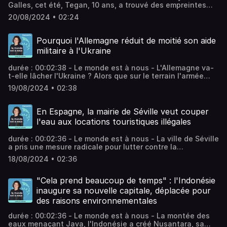
Galles, cet été, Tegan, 10 ans, a trouvé des empreintes
qui ont très probablement été laissées par un énorme
20/08/2024 • 02:24
herbivore à long cou qui mesurait trois mètres de haut.
Vous aimez ce podcast ? Pour écouter tous les autres
épisodes sans limite, rendez-vous sur Radio France.
Pourquoi l'Allemagne réduit de moitié son aide
militaire à l'Ukraine
durée : 00:02:38 - Le monde est à nous - L'Allemagne va-
t-elle lâcher l'Ukraine ? Alors que sur le terrain l'armée
ukrainienne tente actuellement de consolider les
19/08/2024 • 02:38
positions prises en territoire russe, Berlin annonce réduire
de moitié ses dépenses militaires au profit de Kiev. Vous
aimez ce podcast ? Pour écouter tous les autres épisodes
En Espagne, la mairie de Séville veut couper
sans limite, rendez-vous sur Radio France.
l'eau aux locations touristiques illégales
durée : 00:02:36 - Le monde est à nous - La ville de Séville
a pris une mesure radicale pour lutter contre la
surfréquentation de touristes. Elle menace de couper
18/08/2024 • 02:36
l'eau aux 5 000 logements touristiques qui ne respectent
pas les restrictions imposées par la mairie. Vous aimez ce
podcast ? Pour écouter tous les autres épisodes sans
"Cela prend beaucoup de temps" : l'Indonésie
limite, rendez-vous sur Radio France.
inaugure sa nouvelle capitale, déplacée pour
des raisons environnementales
durée : 00:02:36 - Le monde est à nous - La montée des
eaux menaçant Java, l'Indonésie a créé Nusantara, sa