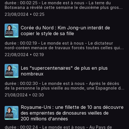
durée : 00:02:25 - Le monde est à nous - La terre du
Botswana a révélé cette semaine le deuxième plus gros
diamant brut du monde : 2 492 carats. Une découverte
23/08/2024 • 02:25
exceptionnelle. Vous aimez ce podcast ? Pour écouter
tous les autres épisodes sans limite, rendez-vous sur
Radio France.
Corée du Nord : Kim Jong-un interdit de
copier le style de sa fille
durée : 00:02:19 - Le monde est à nous - Le dictateur
nord-coréen menace de travaux forcés toutes celles qui
adopteraient les mêmes vêtements ou la même coupe de
22/08/2024 • 02:19
cheveux que sa fille de 11 ans, vraisemblablement
destinée à lui succéder. Vous aimez ce podcast ? Pour
écouter tous les autres épisodes sans limite, rendez-vous
Les "supercentenaires" de plus en plus
sur Radio France.
nombreux
durée : 00:02:30 - Le monde est à nous - Après le décès
de la personne la plus vieille au monde, une Espagnole de
117 ans, la nouvelle doyenne de l'humanité est une
21/08/2024 • 02:30
Japonaise, née le 23 mai 1908, ce qui lui fait donc 116 ans
et 3 mois. Vous aimez ce podcast ? Pour écouter tous les
autres épisodes sans limite, rendez-vous sur Radio
Royaume-Uni : une fillette de 10 ans découvre
France.
des empreintes de dinosaures vieilles de
200 millions d'années
durée : 00:02:24 - Le monde est à nous - Au Pays de