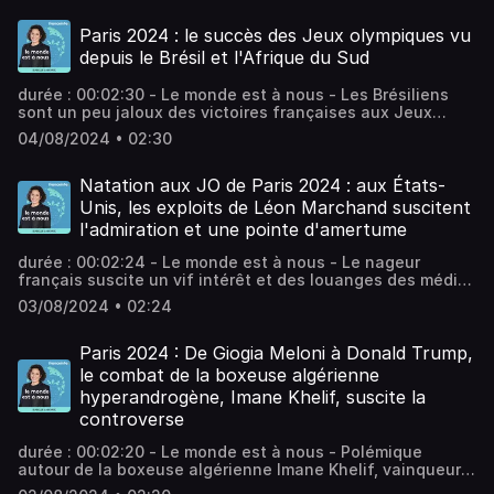
pour le Premier Ministre, en poste depuis tout juste un
mois. Vous aimez ce podcast ? Pour écouter tous les
Paris 2024 : le succès des Jeux olympiques vu
autres épisodes sans limite, rendez-vous sur Radio
depuis le Brésil et l'Afrique du Sud
France.
durée : 00:02:30 - Le monde est à nous - Les Brésiliens
sont un peu jaloux des victoires françaises aux Jeux
olympiques de Paris 2024, alors qu'en Afrique du Sud, les
04/08/2024 • 02:30
résultats des sportifs sont suivis d'assez loin. Vous aimez
ce podcast ? Pour écouter tous les autres épisodes sans
limite, rendez-vous sur Radio France.
Natation aux JO de Paris 2024 : aux États-
Unis, les exploits de Léon Marchand suscitent
l'admiration et une pointe d'amertume
durée : 00:02:24 - Le monde est à nous - Le nageur
français suscite un vif intérêt et des louanges des médias
américains, mais aussi quelques critiques contre son
03/08/2024 • 02:24
entraîneur, l'Américain Bob Bowman. Vous aimez ce
podcast ? Pour écouter tous les autres épisodes sans
limite, rendez-vous sur Radio France.
Paris 2024 : De Giogia Meloni à Donald Trump,
le combat de la boxeuse algérienne
hyperandrogène, Imane Khelif, suscite la
controverse
durée : 00:02:20 - Le monde est à nous - Polémique
autour de la boxeuse algérienne Imane Khelif, vainqueur
le 1er août en huitième de finale aux JO de l'italienne