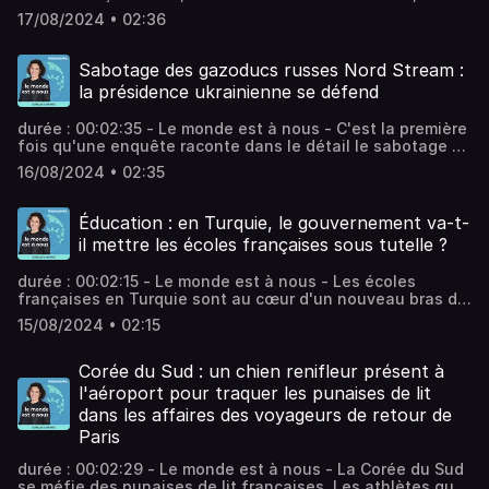
nouvelle capitale inaugurée samedi. Les associations et
17/08/2024 • 02:36
la population alertent sur les risques environnementaux
liés aux travaux de construction, toujours en cours, et sur
les difficultés qui persistent à Jakarta. Vous aimez ce
Sabotage des gazoducs russes Nord Stream :
podcast ? Pour écouter tous les autres épisodes sans
la présidence ukrainienne se défend
limite, rendez-vous sur Radio France.
durée : 00:02:35 - Le monde est à nous - C'est la première
fois qu'une enquête raconte dans le détail le sabotage en
2022 des gazoducs russes en mer Baltique. D'après le
16/08/2024 • 02:35
quotidien américain, l'Ukraine en est responsable, mais
Kiev a qualifié jeudi de "non-sens absolu" cette mise en
cause. Vous aimez ce podcast ? Pour écouter tous les
Éducation : en Turquie, le gouvernement va-t-
autres épisodes sans limite, rendez-vous sur Radio
il mettre les écoles françaises sous tutelle ?
France.
durée : 00:02:15 - Le monde est à nous - Les écoles
françaises en Turquie sont au cœur d'un nouveau bras de
fer entre Paris et Ankara. Alors que la France refuse
15/08/2024 • 02:15
d'autoriser des écoles turques sur son sol, la Turquie
riposte et interdit l'inscription d'élèves turcs dans les
écoles françaises. Vous aimez ce podcast ? Pour écouter
Corée du Sud : un chien renifleur présent à
tous les autres épisodes sans limite, rendez-vous sur
l'aéroport pour traquer les punaises de lit
Radio France.
dans les affaires des voyageurs de retour de
Paris
durée : 00:02:29 - Le monde est à nous - La Corée du Sud
se méfie des punaises de lit françaises. Les athlètes qui