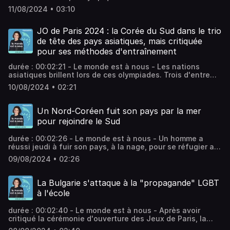
les regards se tournent déjà vers Los Angeles, qui
11/08/2024 • 03:10
accueillera les Jeux en 2028. Vous aimez ce podcast ?
Pour écouter tous les autres épisodes sans limite, rendez-
vous sur Radio France.
JO de Paris 2024 : la Corée du Sud dans le trio
de tête des pays asiatiques, mais critiquée
pour ses méthodes d'entraînement
durée : 00:02:21 - Le monde est à nous - Les nations
asiatiques brillent lors de ces olympiades. Trois d'entre
elles occupent le top 10 du classement général : la Chine,
10/08/2024 • 02:21
le Japon et la Corée du Sud. Vous aimez ce podcast ?
Pour écouter tous les autres épisodes sans limite, rendez-
vous sur Radio France.
Un Nord-Coréen fuit son pays par la mer
pour rejoindre le Sud
durée : 00:02:26 - Le monde est à nous - Un homme a
réussi jeudi à fuir son pays, à la nage, pour se réfugier au
Sud. Les évasions ont repris à un rythme très élevé, avec
09/08/2024 • 02:26
trois fois plus de cas en 2023 qu'en 2022. Vous aimez ce
podcast ? Pour écouter tous les autres épisodes sans
limite, rendez-vous sur Radio France.
La Bulgarie s'attaque à la "propagande" LGBT
à l'école
durée : 00:02:40 - Le monde est à nous - Après avoir
critiqué la cérémonie d'ouverture des Jeux de Paris, la
Bulgarie adopte une loi qui interdit de faire de la