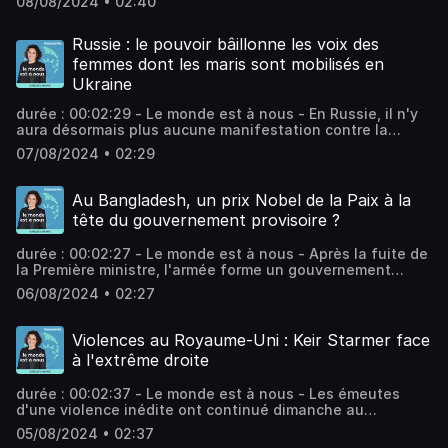
08/08/2024 • 02:40
"propagande" LGBT à l'école. Vous aimez ce podcast ?
Pour écouter tous les autres épisodes sans limite, rendez-
vous sur Radio France.
Russie : le pouvoir bâillonne les voix des
femmes dont les maris sont mobilisés en
Ukraine
durée : 00:02:29 - Le monde est à nous - En Russie, il n'y
aura désormais plus aucune manifestation contre la
guerre en Ukraine. Les autorités viennent de mettre sous
07/08/2024 • 02:29
l'éteignoir le dernier mouvement dont elles toléraient
encore la liberté d'expression. Vous aimez ce podcast ?
Pour écouter tous les autres épisodes sans limite, rendez-
Au Bangladesh, un prix Nobel de la Paix à la
vous sur Radio France.
tête du gouvernement provisoire ?
durée : 00:02:27 - Le monde est à nous - Après la fuite de
la Première ministre, l'armée forme un gouvernement
provisoire au Bangladesh. Les Nations unies appellent à
06/08/2024 • 02:27
une transition pacifique. Les troubles ont déjà fait plus
de 400 morts. Vous aimez ce podcast ? Pour écouter tous
les autres épisodes sans limite, rendez-vous sur Radio
Violences au Royaume-Uni : Keir Starmer face
France.
à l'extrême droite
durée : 00:02:37 - Le monde est à nous - Les émeutes
d'une violence inédite ont continué dimanche au
Royaume-Uni, où au moins deux hôtels hébergeant des
05/08/2024 • 02:37
demandeurs d'asile ont été pris pour cible. Une épreuve