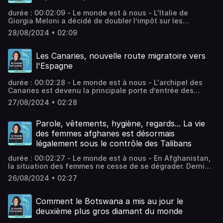
durée : 00:02:09 - Le monde est à nous - L'Italie de
Giorgia Meloni a décidé de doubler l’impôt sur les
nouveaux expatriés millionnaires, faisant passer le forfait
28/08/2024 • 02:09
fiscal de 100 000 à 200 000 euros. Ce n’est d'ailleurs pas
le seul pays européen à vouloir taxer davantage les
super-riches. Vous aimez ce podcast ? Pour écouter tous
Les Canaries, nouvelle route migratoire vers
les autres épisodes sans limite, rendez-vous sur Radio
l'Espagne
France.
durée : 00:02:28 - Le monde est à nous - L'archipel des
Canaries est devenu la principale porte d’entrée des
migrants vers l’Espagne et l’Europe. Ces îles touristiques
27/08/2024 • 02:28
sont débordées par des dizaines de milliers de candidats
à l’exil. À tel point que le Premier ministre espagnol, Pedro
Sanchez, part mardi pour un déplacement de trois jours en
Parole, vêtements, hygiène, regards... La vie
Afrique occidentale. Vous aimez ce podcast ? Pour
des femmes afghanes est désormais
écouter tous les autres épisodes sans limite, rendez-vous
légalement sous le contrôle des Talibans
sur Radio France.
durée : 00:02:27 - Le monde est à nous - En Afghanistan,
la situation des femmes ne cesse de se dégrader. Dernier
exemple en date, le régime des Talibans vient de
26/08/2024 • 02:27
promulguer une loi de 114 pages qui impose de nouvelles
restrictions très sévères aux femmes avec une palette de
sanctions. Vous aimez ce podcast ? Pour écouter tous les
Comment le Botswana a mis au jour le
autres épisodes sans limite, rendez-vous sur Radio
deuxième plus gros diamant du monde
France.