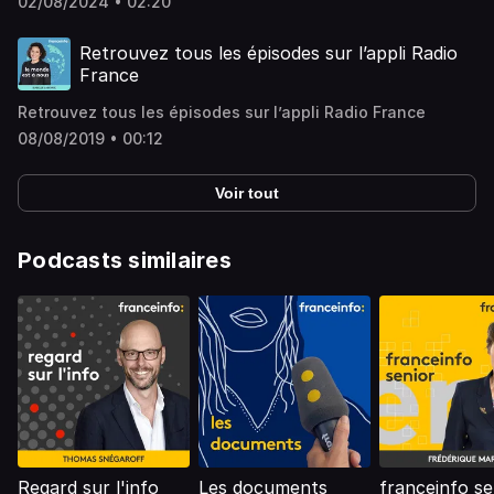
02/08/2024 • 02:20
Angela Carini chez les moins de 66 kilos. La controverse
est à la fois sportive, sociétale et politique. Imane Khelif,
personne intersexe, est accusée par ses détracteurs
Retrouvez tous les épisodes sur l’appli Radio
d'être un homme. Vous aimez ce podcast ? Pour écouter
France
tous les autres épisodes sans limite, rendez-vous sur
Radio France.
Retrouvez tous les épisodes sur l’appli Radio France
08/08/2019 • 00:12
Voir tout
Podcasts similaires
Regard sur l'info
Les documents
franceinfo se