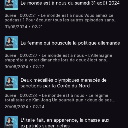
Le monde est à nous du samedi 31 août 2024
sur Radio France.
durée : 00:02:21 - Le monde est à nous Vous aimez ce
podcast ? Pour écouter tous les autres épisodes sans
limite, rendez-vous sur Radio France.
31/08/2024 • 02:21
La femme qui bouscule la politique allemande
durée : 00:02:27 - Le monde est à nous - L’Allemagne
s’apprête à voter dimanche lors de deux élections
régionales en ex-RDA qui s'annoncent calamiteuses pour
30/08/2024 • 02:27
le chancelier Olaf Scholtz. L’extrême droite, l’AfD, part
grande favorite. Mais c'est un nouveau parti, issu de la
gauche radicale, qui pourrait bien bouleverser la donne,
Deux médaillés olympiques menacés de
avec à sa tête une femme aux idées explosives. Vous
sanctions par la Corée du Nord
aimez ce podcast ? Pour écouter tous les autres épisodes
sans limite, rendez-vous sur Radio France.
durée : 00:02:24 - Le monde est à nous - Le régime
totalitaire de Kim Jong Un pourrait punir deux de ses
champions olympiques de tennis de table, qui, pendant
29/08/2024 • 02:24
les Jeux olympiques de Paris, s’étaient prêtés à un selfie
avec leurs concurrents sud-coréens. Une photo devenue
virale, mais très critiquée par Pyongyang. Vous aimez ce
L'Italie fait, en apparence, la chasse aux
podcast ? Pour écouter tous les autres épisodes sans
expatriés super-riches
limite, rendez-vous sur Radio France.