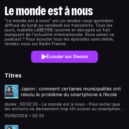
Le monde est à nous
"Le monde est à nous" est un rendez-vous quotidien
diffusé du lundi au vendredi sur franceinfo. Tous les
jours, Isabelle LABEYRIE raconte et décrypte un fait
marquant de l'actualité internationale. Vous aimez ce
podcast ? Pour écouter tous les épisodes sans limite,
rendez-vous sur Radio France.
Écouter sur Deezer
Titres
Japon : comment certaines municipalités ont
résolu le problème du smartphone à l’école
durée : 00:02:33 - Le monde est à nous - Pour éviter que
les enfants ne deviennent trop tôt accros au smartphone,
certaines villes japonaises distribuent aux écoliers des
01/09/2024 • 02:33
appareils aux fonctions très limitées. Les "vrais"
smartphones sont interdits. Vous aimez ce podcast ? Pour
écouter tous les autres épisodes sans limite, rendez-vous