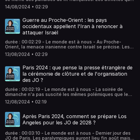
rentrent à Séoul après les JO ont droit à un traitement
14/08/2024 • 02:29
spécial à l'aéroport : un chien renifleur vérifie qu'ils ne
ramènent pas d'insectes indésirables dans leurs bagages.
Vous aimez ce podcast ? Pour écouter tous les autres
Guerre au Proche-Orient : les pays
épisodes sans limite, rendez-vous sur Radio France.
occidentaux appellent l'Iran à renoncer à
attaquer Israël
durée : 00:02:29 - Le monde est à nous - Au Proche-
Orient, la menace iranienne contre Israël se précise. Les
États-Unis redoutent des attaques importantes "dès
13/08/2024 • 02:29
cette semaine". Depuis l'assassinat du chef du Hamas, fin
juillet, Téhéran promet de riposter. Washington et ses
alliés lui demandent de renoncer. Vous aimez ce podcast ?
Paris 2024 : que pense la presse étrangère de
Pour écouter tous les autres épisodes sans limite, rendez-
la cérémonie de clôture et de l'organisation
vous sur Radio France.
des JO ?
durée : 00:02:19 - Le monde est à nous - La soirée de
dimanche n'a pas suscité les mêmes polémiques que le
spectacle d'ouverture sur la Seine. Vous aimez ce podcast
12/08/2024 • 02:19
? Pour écouter tous les autres épisodes sans limite,
rendez-vous sur Radio France.
Après Paris 2024, comment se prépare Los
Angeles pour les JO de 2028 ?
durée : 00:03:10 - Le monde est à nous - Dernier jour des
JO de Paris. Les paralympiques auront lieu fin août mais