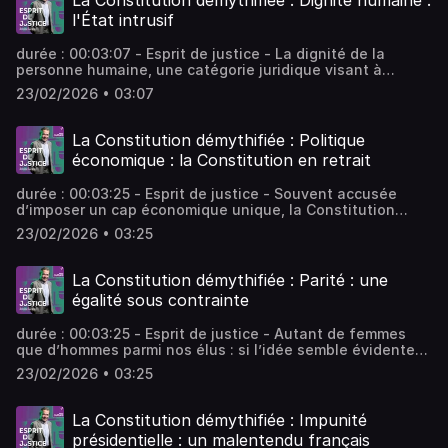
La Constitution démythifiée : Dignité humaine :
équipe : Julien Jeanneney, Sam Baquiast, Françoise Le
l'État intrusif
Floch, Camille Renard, Laura Dutech-Perez Vous aimez ce
podcast ? Pour écouter tous les épisodes sans limite,
durée : 00:03:07 - Esprit de justice - La dignité de la
rendez-vous sur Radio France
personne humaine, une catégorie juridique visant à
protéger la liberté individuelle ou à protéger l’individu
23/02/2026 • 03:07
contre lui-même ? Ce principe plus ambivalent qu’on ne le
croit est à manier avec retenue, au risque de tomber dans
une forme de morale d’État. - équipe : Julien Jeanneney,
La Constitution démythifiée : Politique
Sam Baquiast, Françoise Le Floch, Camille Renard, Laura
économique : la Constitution en retrait
Dutech-Perez Vous aimez ce podcast ? Pour écouter tous
les épisodes sans limite, rendez-vous sur Radio France
durée : 00:03:25 - Esprit de justice - Souvent accusée
d’imposer un cap économique unique, la Constitution
française n’interdit en fait ni une politique économique
23/02/2026 • 03:25
libérale, ni une politique fortement redistributive. Elle ne
fait que garantir des principes tout en laissant le reste au
jeu démocratique. - équipe : Julien Jeanneney, Sam
La Constitution démythifiée : Parité : une
Baquiast, Françoise Le Floch, Camille Renard, Laura
égalité sous contrainte
Dutech-Perez Vous aimez ce podcast ? Pour écouter tous
les épisodes sans limite, rendez-vous sur Radio France
durée : 00:03:25 - Esprit de justice - Autant de femmes
que d’hommes parmi nos élus : si l’idée semble évidente
aujourd'hui, ça n’a pas toujours été le cas. Comment cette
23/02/2026 • 03:25
parité est-elle devenue une règle de notre vie politique? -
équipe : Julien Jeanneney, Sam Baquiast, Françoise Le
Floch, Camille Renard, Laura Dutech-Perez Vous aimez ce
La Constitution démythifiée : Impunité
podcast ? Pour écouter tous les épisodes sans limite,
présidentielle : un malentendu français
rendez-vous sur Radio France