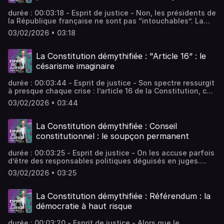
durée : 00:03:18 - Esprit de justice - Non, les présidents de
la République française ne sont pas “intouchables”. La
Constitution ne protège les présidents et les anciens
03/02/2026 • 03:18
présidents que dans la stricte limite de ce qui est
nécessaire pour garantir le libre exercice de la fonction
présidentielle. - équipe : Julien Jeanneney, Françoise Le
La Constitution démythifiée : "Article 16“ : le
Floch, Camille Renard, Laura Dutech-Perez Vous aimez ce
césarisme imaginaire
podcast ? Pour écouter tous les épisodes sans limite,
rendez-vous sur Radio France
durée : 00:03:44 - Esprit de justice - Son spectre ressurgit
à presque chaque crise : l’article 16 de la Constitution, ce
“super-pouvoir” présidentiel capable de suspendre les
03/02/2026 • 03:44
règles démocratiques, alimente tous les fantasmes. La
réalité est pourtant moins spectaculaire qu’on ne le
craint. - équipe : Julien Jeanneney, Françoise Le Floch,
La Constitution démythifiée : Conseil
Camille Renard, Laura Dutech-Perez Vous aimez ce
constitutionnel : le soupçon permanent
podcast ? Pour écouter tous les épisodes sans limite,
rendez-vous sur Radio France
durée : 00:03:25 - Esprit de justice - On les accuse parfois
d’être des responsables politiques déguisés en juges.
Pourtant, le Conseil constitutionnel, ce tribunal de non-
03/02/2026 • 03:25
élus qui peut bloquer les lois, est bien moins partisan
qu’on ne le croit. La preuve par les faits. Vous aimez ce
podcast ? Pour écouter tous les épisodes sans limite,
La Constitution démythifiée : Référendum : la
rendez-vous sur Radio France
démocratie à haut risque
durée : 00:03:20 - Esprit de justice - Alors que le