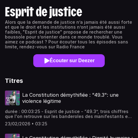
Esprit de justice
Alors que la demande de justice n’a jamais été aussi forte
et que le droit et les institutions n’ont jamais été aussi
faibles, "Esprit de justice" propose de rechercher une
boussole pour s’orienter dans ce monde troublé. Vous
aimez ce podcast ? Pour écouter tous les épisodes sans
limite, rendez-vous sur Radio France
Écouter sur Deezer
Titres
La Constitution démythifiée : "49.3": une
violence légitime
durée : 00:03:25 - Esprit de justice - “49.3”, trois chiffres
que l'on retrouve sur les banderoles des manifestants et
les murs de nos villes. Devenu le symbole d’une crispation
23/02/2026 • 03:25
démocratique, il est pourtant l’un des rares mécanismes
permettant de faire fonctionner la démocratie
parlementaire dans un paysage politique fragmenté. -