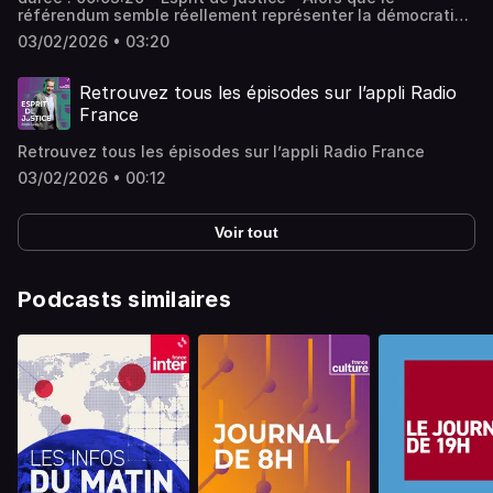
référendum semble réellement représenter la démocratie
à hauteur de citoyen, on s’étonne souvent qu'il reste la
03/02/2026 • 03:20
plupart du temps au placard. Or la réalité de ce système
est plus complexe qu’on ne le croit. - équipe : Julien
Jeanneney, Françoise Le Floch, Camille Renard, Laura
Retrouvez tous les épisodes sur l’appli Radio
Dutech-Perez Vous aimez ce podcast ? Pour écouter tous
France
les épisodes sans limite, rendez-vous sur Radio France
Retrouvez tous les épisodes sur l’appli Radio France
03/02/2026 • 00:12
Voir tout
Podcasts similaires