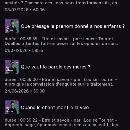
amitiés ? Comment ces liens nous transforment-ils, en
particulier à l’adolescence ? Dans leurs ouvrages
08/07/2026 • 60:06
respectifs, Timothée Chabot et Alice Raybaud analysent
la puissance de l’amitié, ce sentiment capable de
traverser les classes sociales et les genres. Vous aimez
Que présage le prénom donné à nos enfants ?
ce podcast ? Pour écouter tous les épisodes sans limite,
rendez-vous sur Radio France
durée : 00:58:55 - Etre et savoir - par : Louise Tourret -
Quelles attentes fait-on peser sur les épaules de son
enfant et quelles promesses lui fait-on en lui choisissant
01/07/2026 • 58:55
un nom ? - équipe : Avril Ventura, François Richer - invités
: Baptiste Coulmont Professeur de sociologie à l’Ecole
Normale Supérieure Paris Saclay, Blandine Rinkel Écrivaine
Que vaut la parole des mères ?
et musicienne, Julia Thevenot Autrice, spécialiste en
onomastique Vous aimez ce podcast ? Pour écouter tous
les épisodes sans limite, rendez-vous sur Radio France
durée : 00:59:00 - Etre et savoir - par : Louise Tourret -
Alors que la commission d'enquête sur le traitement
judiciaire des violences sexuelles incestueuses
24/06/2026 • 59:00
parentales commises contre les enfants doit rendre son
rapport en juillet, comment expliquer cette méfiance
persistante envers la parole des femmes et des mineurs ?
Quand le chant montre la voie
- équipe : Avril Ventura, François Richer - invités : Romane
Brisard Journaliste française, Emmanuelle Goby Avocate
spécialiste du droit de la famille, Jean-Marc Ben Kemoun
durée : 00:59:22 - Etre et savoir - par : Louise Tourret -
Psychiatre, pédopsychiatre, médecin légiste, expert près
Apprentissage, épanouissement, sens du collectif : les
la cour d'appel de Versailles, Cécile Delarue Journaliste
mille bienfaits du chant choral pour les enfants et les