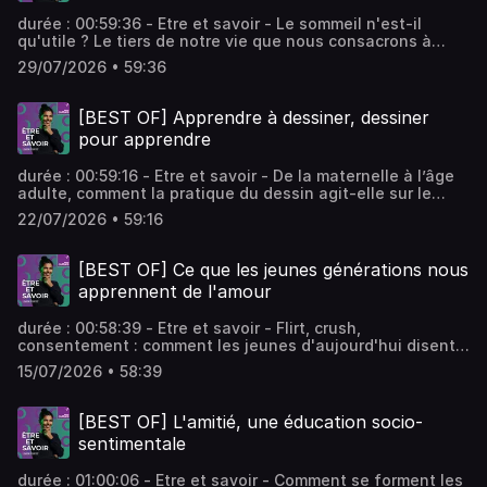
durée : 00:59:36 - Etre et savoir - Le sommeil n'est-il
qu'utile ? Le tiers de notre vie que nous consacrons à
dormir nous permet de vivre le reste… mais ne s’agit-il pas
29/07/2026 • 59:36
aussi d’un moment privilégié, voire d’un "lieu" en nous-
mêmes, pour se perdre et se retrouver ? Pour oublier et
que, justement, la mémoire fasse son travail. Vous aimez
[BEST OF] Apprendre à dessiner, dessiner
ce podcast ? Pour écouter tous les épisodes sans limite,
pour apprendre
rendez-vous sur Radio France
durée : 00:59:16 - Etre et savoir - De la maternelle à l’âge
adulte, comment la pratique du dessin agit-elle sur le
développement de l’intelligence, de la sensibilité et de la
22/07/2026 • 59:16
créativité ? Vous aimez ce podcast ? Pour écouter tous les
épisodes sans limite, rendez-vous sur Radio France
[BEST OF] Ce que les jeunes générations nous
apprennent de l'amour
durée : 00:58:39 - Etre et savoir - Flirt, crush,
consentement : comment les jeunes d'aujourd'hui disent
et pensent leurs relations amoureuses ? Vous aimez ce
15/07/2026 • 58:39
podcast ? Pour écouter tous les épisodes sans limite,
rendez-vous sur Radio France
[BEST OF] L'amitié, une éducation socio-
sentimentale
durée : 01:00:06 - Etre et savoir - Comment se forment les