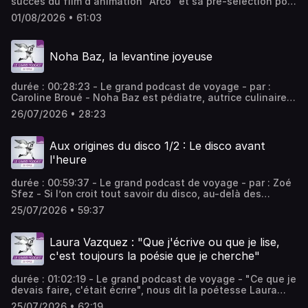
succès du film d'animation "Arco" et sa pré-sélection pour
les Oscars, Ugo Bienvenu dialogue avec les étudiants des
01/08/2026 • 61:03
Gobelins. Le dessinateur interroge la multiplicité des
possibles pour habiter le monde. Qu'accepte-t-on
d'oublier de notre propre humanité pour évoluer ? - équipe
Noha Baz, la levantine joyeuse
: Christine Bernard, Alexandra Malka, Corinne Amar Vous
aimez ce podcast ? Pour écouter tous les épisodes sans
limite, rendez-vous sur Radio France
durée : 00:28:23 - Le grand podcast de voyage - par :
Caroline Broué - Noha Baz est pédiatre, autrice culinaire
et fondatrice de l'association "Les Petits Soleils" à
26/07/2026 • 28:23
Beyrouth. Originaire de Syrie et du Liban, elle tisse des
liens entre l'humanitaire, la santé, le goût et le plaisir
gourmand avec une vitalité contagieuse. - équipe : Léa
Aux origines du disco 1/2 : Le disco avant
Warrin, Jean-Christophe Francis Vous aimez ce podcast ?
l'heure
Pour écouter tous les épisodes sans limite, rendez-vous
sur Radio France
durée : 00:59:37 - Le grand podcast de voyage - par : Zoé
Sfez - Si l’on croit tout savoir du disco, au-delà des
paillettes et des boules à facettes, ce genre est aussi et
25/07/2026 • 59:37
avant tout une histoire de convergences entre l’Afrique,
les inventions sonores, les expériences psychédéliques et
la célébration de l'amour. - équipe : Thomas Jost, Laura
Laura Vazquez : "Que j'écrive ou que je lise,
Dutech-Perez Vous aimez ce podcast ? Pour écouter tous
c'est toujours la poésie que je cherche"
les épisodes sans limite, rendez-vous sur Radio France
durée : 01:02:19 - Le grand podcast de voyage - "Ce que je
devais faire, c'était écrire", nous dit la poétesse Laura
Vazquez tandis qu'elle explore le geste d'écriture et les
25/07/2026 • 62:19