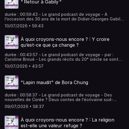
" Retour à Gabily "
avec le public. - équipe : Christine Bernard, Alexandra
Malka, Corinne Amar Vous aimez ce podcast ? Pour
écouter tous les épisodes sans limite, rendez-vous sur
durée : 00:59:43 - Le grand podcast de voyage - À
Radio France
l’occasion des 30 ans de la mort de Didier-Georges Gabily,
auteur, metteur en scène, directeur du groupe T’chan’G !,
10/07/2026 • 59:43
une soirée pour découvrir ou redécouvrir l’œuvre
puissante, exigeante et souvent visionnaire de cet
écrivain précurseur. - équipe : Sophie-Aude Picon, Oriane
À quoi croyons-nous encore ? : Y croire
Delacroix, Caroline Ouazana Vous aimez ce podcast ?
qu’est-ce que ça change ?
Pour écouter tous les épisodes sans limite, rendez-vous
sur Radio France
durée : 00:43:57 - Le grand podcast de voyage - par :
Caroline Broué - Les grands récits du 20ᵉ siècle se sont
effondrés, mais le besoin de croire, lui, persiste en se
10/07/2026 • 43:57
déplaçant vers de nouveaux objets comme la technologie,
l’écologie ou l’amour. Croire devient une action sans
garantie. Pourquoi a-t-on besoin de faire encore ce pari
"Lapin maudit" de Bora Chung
de l'espérance ? - équipe : Diane de Vanssay, Assia Veber
- invités : Laurent Jeanpierre Professeur de science
politique à l’université Paris I - Panthéon-Sorbonne,
durée : 00:58:37 - Le grand podcast de voyage - Des
Emanuele Coccia Philosophe, maître de conférences à
nouvelles de Corée ? Deux contes de l’écrivaine sud-
l'École des hautes études en sciences sociales (EHESS),
coréenne Bora Chung brouillent les genres entre réalisme
Marion Muller-Colard Théologienne protestante, écrivaine
09/07/2026 • 58:37
magique, fantastique ou horreur corporelle. Elles
et directrice des éditions Labor et Fides. Vous aimez ce
stupéfient par leur imaginaire sans limite et offrent non
podcast ? Pour écouter tous les épisodes sans limite,
sans humour, une analyse des maux de nos sociétés
rendez-vous sur Radio France
À quoi croyons-nous encore ? : La religion
contemporaines névrosées. - équipe : Baptiste Guiton,
est-elle une valeur refuge ?
Oriane Delacroix, Caroline Ouazana Vous aimez ce