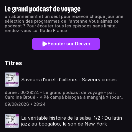
Le grand podcast de voyage
un abonnement et un seul pour recevoir chaque jour une
sélection des programmes de l'antenne Vous aimez ce
podcast ? Pour écouter tous les épisodes sans limite,
rendez-vous sur Radio France
Écouter sur Deezer
Titres
Saveurs d'ici et d'ailleurs : Saveurs corses
durée : 00:28:24 - Le grand podcast de voyage - par :
Caroline Broué - « Pè campà bisogna à manghjà » (pour
vivre, il faut manger), selon les Corses ! Nos deux invités
09/08/2026 • 28:24
font vivre la gastronomie de l'île de Beauté au quotidien :
Jean Costantini, chef du restaurant A Casaluna à Paris et
Jean-Paul Mancel, producteur de clémentines et
La véritable histoire de la salsa 1/2 : Du latin
président de l'APRODEC. - équipe : Léa Warrin, Jean-
jazz au boogaloo, le son de New York
Christophe Francis Vous aimez ce podcast ? Pour écouter
tous les épisodes sans limite, rendez-vous sur Radio