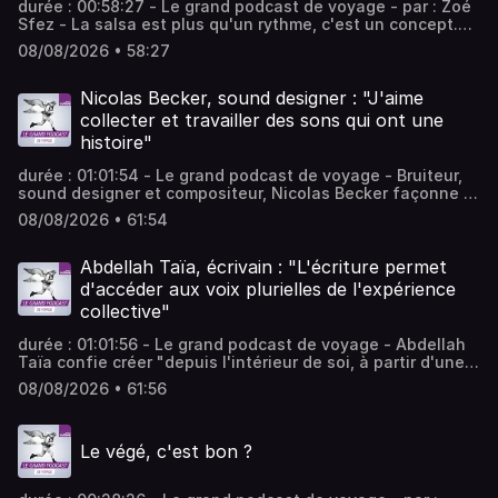
durée : 00:58:27 - Le grand podcast de voyage - par : Zoé
France
Sfez - La salsa est plus qu'un rythme, c'est un concept.
Elle est née à New-York, dans le Bronx dans les années
08/08/2026 • 58:27
70, 10 ans avant le hip-hop. Écoutez-la ! - équipe :
Thomas Jost, Laura Dutech-Perez Vous aimez ce podcast
? Pour écouter tous les épisodes sans limite, rendez-vous
Nicolas Becker, sound designer : "J'aime
sur Radio France
collecter et travailler des sons qui ont une
histoire"
durée : 01:01:54 - Le grand podcast de voyage - Bruiteur,
sound designer et compositeur, Nicolas Becker façonne le
langage sonore du cinéma contemporain et bien au-delà.
08/08/2026 • 61:54
Animé par une insatiable curiosité, il collecte des sons et
procède par expérimentation pour inventer et composer
des univers sonores singuliers. - équipe : Christine
Abdellah Taïa, écrivain : "L'écriture permet
Bernard, Alexandra Malka, Corinne Amar Vous aimez ce
d'accéder aux voix plurielles de l'expérience
podcast ? Pour écouter tous les épisodes sans limite,
collective"
rendez-vous sur Radio France
durée : 01:01:56 - Le grand podcast de voyage - Abdellah
Taïa confie créer "depuis l'intérieur de soi, à partir d'une
mémoire première". Au cours de cette masterclasse, le
08/08/2026 • 61:56
romancier évoque également la façon dont son écriture
se renouvelle. Il fait résonner les voix qui rappellent la
multiplicité des expériences d'un moment pourtant
Le végé, c'est bon ?
commun. - équipe : Christine Bernard, Alexandra Malka,
Corinne Amar Vous aimez ce podcast ? Pour écouter tous
les épisodes sans limite, rendez-vous sur Radio France