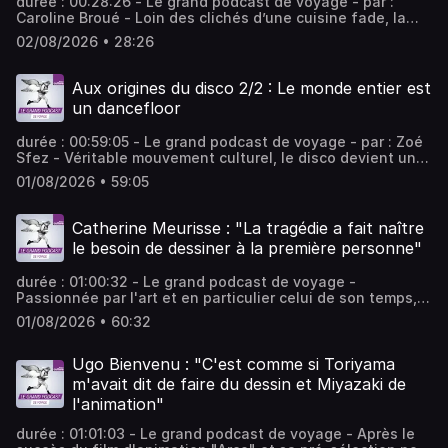
durée : 00:28:26 - Le grand podcast de voyage - par :
Caroline Broué - Loin des clichés d’une cuisine fade, la
cuisine végétarienne s’invente gourmande et créative,
02/08/2026 • 28:26
portée par des cuisiniers et des gastronomes comme le
chef Mehdi Favri et la journaliste Estérelle Payany, autrice
de La cuisine végétarienne aux éditions Flammarion
Aux origines du disco 2/2 : Le monde entier est
(2025). Alors, le végé, c'est bon ? - équipe : Léa Warrin,
un dancefloor
Jean-Christophe Francis Vous aimez ce podcast ? Pour
écouter tous les épisodes sans limite, rendez-vous sur
durée : 00:59:05 - Le grand podcast de voyage - par : Zoé
Radio France
Sfez - Véritable mouvement culturel, le disco devient un
phénomène mondial dans les années 1974 et 1975, au
01/08/2026 • 59:05
point que, des grandes maisons de disque aux grandes
stars, tout le monde fait du disco. Sa réussite marque
ainsi son passage au rang de genre plus commercial. -
Catherine Meurisse : "La tragédie a fait naître
équipe : Thomas Jost, Laura Dutech-Perez Vous aimez ce
le besoin de dessiner à la première personne"
podcast ? Pour écouter tous les épisodes sans limite,
rendez-vous sur Radio France
durée : 01:00:32 - Le grand podcast de voyage -
Passionnée par l'art et en particulier celui de son temps,
Catherine Meurisse revient - au micro d'Arnaud Laporte -
01/08/2026 • 60:32
sur son parcours artistique et les événements importants
de sa vie qui ont marqué sa carrière. - équipe : Christine
Bernard, Alexandra Malka, Corinne Amar Vous aimez ce
Ugo Bienvenu : "C'est comme si Toriyama
podcast ? Pour écouter tous les épisodes sans limite,
m'avait dit de faire du dessin et Miyazaki de
rendez-vous sur Radio France
l'animation"
durée : 01:01:03 - Le grand podcast de voyage - Après le