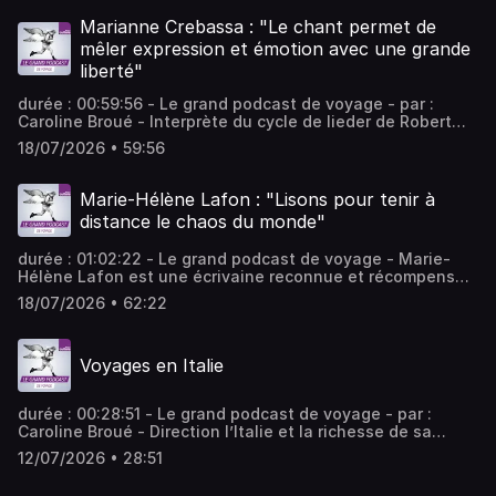
Franco Battiato s'est affirmé comme un citoyen du monde.
- équipe : Thomas Jost, Laura Dutech-Perez Vous aimez
Marianne Crebassa : "Le chant permet de
ce podcast ? Pour écouter tous les épisodes sans limite,
mêler expression et émotion avec une grande
rendez-vous sur Radio France
liberté"
durée : 00:59:56 - Le grand podcast de voyage - par :
Caroline Broué - Interprète du cycle de lieder de Robert
Schumann "L’Amour et la vie d’une femme" au festival
18/07/2026 • 59:56
Radio France Occitanie Montpellier 2026, la mezzo
soprano Marianne Crebassa revient sur son parcours, ses
choix artistiques, les rôles qui l'ont marquée et la façon
Marie-Hélène Lafon : "Lisons pour tenir à
dont elle aborde le travail de la voix. - équipe : Henri Le
distance le chaos du monde"
Blanc, Peire Legras, Aurélie Marsset - invités : Marianne
Crebassa Mezzo-soprano Vous aimez ce podcast ? Pour
durée : 01:02:22 - Le grand podcast de voyage - Marie-
écouter tous les épisodes sans limite, rendez-vous sur
Hélène Lafon est une écrivaine reconnue et récompensée
Radio France
par plusieurs prix. Empreints d'une forte dimension
18/07/2026 • 62:22
documentaire, ses textes s'enracinent dans sa région
natale : le Cantal. Elle y explore notamment les
déclinaisons du personnage de Gilles qu'elle décrit
Voyages en Italie
comme un "écrasé de famille". - équipe : Christine
Bernard, Alexandra Malka, Corinne Amar Vous aimez ce
podcast ? Pour écouter tous les épisodes sans limite,
durée : 00:28:51 - Le grand podcast de voyage - par :
rendez-vous sur Radio France
Caroline Broué - Direction l’Italie et la richesse de sa
gastronomie avec deux invitées et deux livres singuliers :
12/07/2026 • 28:51
Catherine Roig, auteure de La cuisine des lacs italiens
(Hachette Pratique), et Alessandra Pierini, qui signe la