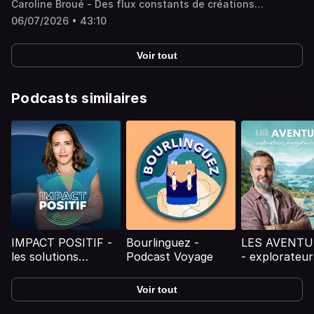
Caroline Broué - Des flux constants de créations
numériques transforment nos écrans en miroirs
06/07/2026 • 43:10
déformants et les certitudes collectives se dispersent,
laissant place à des convictions personnelles. Sur quoi
fonder le commun quand les faits eux-mêmes ne sont
Voir tout
plus partagés ? - équipe : Diane de Vanssay, Assia Veber -
invités : Gérald Bronner Professeur de sociologie à
Sorbonne Université, Dominique Cardon Sociologue et
directeur scientifique du Médialab de Sciences Po, Valérie
Podcasts similaires
Masson-Delmotte Climatologue, membre du Haut conseil
pour le climat et responsable du centre climat-société à
l’Institut Pierre-Simon-Laplace (IPSL) Vous aimez ce
podcast ? Pour écouter tous les épisodes sans limite,
rendez-vous sur Radio France
IMPACT POSITIF -
Bourlinguez -
LES AVENTU
les solutions
Podcast Voyage
- explorateur
existent
navigateurs e
voyageurs
Voir tout