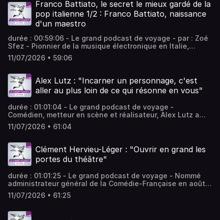
traduction de La cuisine des maisons de plaisir italiennes
Franco Battiato, le secret le mieux gardé de la
(Éditions de l’épure) - équipe : Léa Warrin, Jean-
pop italienne 1/2 : Franco Battiato, naissance
Christophe Francis Vous aimez ce podcast ? Pour écouter
d'un maestro
tous les épisodes sans limite, rendez-vous sur Radio
France
durée : 00:59:06 - Le grand podcast de voyage - par : Zoé
Sfez - Pionnier de la musique électronique en Italie,
Franco Battiato a fait danser son pays sur des musiques
11/07/2026 • 59:06
parlant de méditation transcendantale autant que de
fascisme, se revendiquant de Stockhausen autant que de
chanteurs yéyé français. - équipe : Thomas Jost, Laura
Alex Lutz : "Incarner un personnage, c'est
Dutech-Perez Vous aimez ce podcast ? Pour écouter tous
aller au plus loin de ce qui résonne en vous"
les épisodes sans limite, rendez-vous sur Radio France
durée : 01:01:04 - Le grand podcast de voyage -
Comédien, metteur en scène et réalisateur, Alex Lutz a
été récompensé aux Molières 2026. Pour cette 3ᵉ
11/07/2026 • 61:04
masterclasse des étudiants, il évoque son cheminement
artistique et sa manière singulière de composer, et
d'interpréter des personnages. "J'ai adoré le drame et
Clément Hervieu-Léger : "Ouvrir en grand les
l'humour au théâtre", confie-t-il. - équipe : Christine
portes du théâtre"
Bernard, Alexandra Malka, Corinne Amar Vous aimez ce
podcast ? Pour écouter tous les épisodes sans limite,
durée : 01:01:25 - Le grand podcast de voyage - Nommé
rendez-vous sur Radio France
administrateur général de la Comédie-Française en août
2025, Clément Hervieu-Léger est également comédien et
11/07/2026 • 61:25
metteur en scène. Il évoque la puissance d'attraction de
la Comédie-Française et ses projets pour cette
institution. Il revient sur l'enjeu essentiel de la rencontre