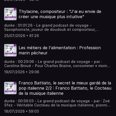
voix d'un texte. Comment s'élabore son œuvre ? En
écoutant et lisant cette autrice, c'est toute la vitalité de
la poésie contemporaine que l'on découvre. - équipe :
Thylacine, compositeur : "J'ai eu envie de
Christine Bernard, Alexandra Malka, Corinne Amar Vous
créer une musique plus intuitive"
aimez ce podcast ? Pour écouter tous les épisodes sans
limite, rendez-vous sur Radio France
durée : 01:01:26 - Le grand podcast de voyage -
Saxophoniste, joueur de doudouk et compositeur,
Thylacine nous invite à découvrir un univers musical entre
25/07/2026 • 61:26
explorations sonores et musiques électroniques. En
Namibie, dans le Transsibérien ou la cordillère des Andes,
son travail de composition se veut ouvert à l'instant
Les métiers de l'alimentation : Profession
présent et à l'échange. - équipe : Christine Bernard,
marin pêcheur
Alexandra Malka, Corinne Amar Vous aimez ce podcast ?
Pour écouter tous les épisodes sans limite, rendez-vous
durée : 00:29:06 - Le grand podcast de voyage - par :
sur Radio France
Caroline Broué - Pour Charles Braine, consommer « moins
mais mieux » vaut aussi pour les produits de la mer ! -
19/07/2026 • 29:06
équipe : Léa Warrin, Jean-Christophe Francis Vous aimez
ce podcast ? Pour écouter tous les épisodes sans limite,
rendez-vous sur Radio France
Franco Battiato, le secret le mieux gardé de la
pop italienne 2/2 : Franco Battiato, le Cocteau
de la musique italienne
durée : 00:59:03 - Le grand podcast de voyage - par : Zoé
Sfez - Véritable Cocteau de la musique italienne, pionnier
d'électro expérimentale, auteur d’opéras, de musique
18/07/2026 • 59:03
répétitive autant que d’une new-wave hypra acérée,