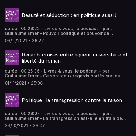
observé avec obstination et minutie Catherine Nay et Éric
Roussel, deux orfèvres de la biographie politique. - invités
: Eric Roussel Journaliste et écrivain
Beauté et séduction : en politique aussi !
durée : 00:26:22 - Livres & vous, le podcast - par :
Guillaume Erner - Pouvoir politique et pouvoir de
séduction sont étroitement liés. Au micro de Guillaume
09/11/2021 • 26:22
Erner, François Hourmant et Solenn de Royer expliquent le
rôle de l’esthétique en politique.
Regards croisés entre rigueur universitaire et
liberté du roman
durée : 00:25:36 - Livres & vous, le podcast - par :
Guillaume Erner - Ce sont deux regards portés sur les
mondes de l’esclavage que Guillaume Erner dans Livres &
01/11/2021 • 25:36
Vous sur Public Sénat nous invite à croiser. Deux livres,
deux aventures littéraires pour un seul drame que l’on sait
désormais planétaire.
Politique : la transgression contre la raison
durée : 00:26:07 - Livres & vous, le podcast - par :
Guillaume Erner - La transgression est-elle en train de
devenir une nouvelle norme du débat politique ? Le
23/10/2021 • 26:07
philosophe Marcel Gauchet, invité de Guillaume Erner
dans Livres & Vous sur Public Sénat, en est convaincu.