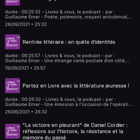
complémentaires sur le phénomène populiste.
durée : 00:25:32 - Livres & vous, le podcast - par :
Guillaume Erner - Poète, polémiste, croyant anticlérical,
pourfendeur des discriminations, Charles Péguy incarne
26/09/2021 • 25:32
cette littérature "vertigineuse" qui séduit autant le
sénateur Jean-Pierre Sueur qu'Alain Finkielkraut, tous
deux invités de Guillaume Erner dans l’émission Livres &
Rentrée littéraire : en quête d’identités
Vous sur Public Sénat.
durée : 00:25:57 - Livres & vous, le podcast - par :
Guillaume Erner - Une étrange carte postale d’un côté,
des centaines de Photomatons de l’autre ? Tels sont les
19/09/2021 • 25:57
points de départ, à la fois intrigants et anonymes, des
livres de Christophe Boltanski et d'Anne Berest avec
lesquels s'entretient Guillaume Erner dans "Livres & Vous"
Partez en Livre avec la littérature jeunesse !
sur Public Sénat.
durée : 00:26:32 - Livres & vous, le podcast - par :
Guillaume Erner - Une émission à l'occasion de l'opération
estivale "Partir en Livre" consacrée cet été, du 30 juin au
26/06/2021 • 26:32
25 juillet, à la littérature jeunesse, qui n'a sans doute
jamais été aussi riche et diverse. Avec la présidente du
Centre National du Livre Régine Hatchondo, l'autrice
"La victoire en pleurant" de Daniel Cordier :
Marion Brunet et l'auteur Fabrice Colin.
réflexions sur l’histoire, la résistance et la
mémoire du passé