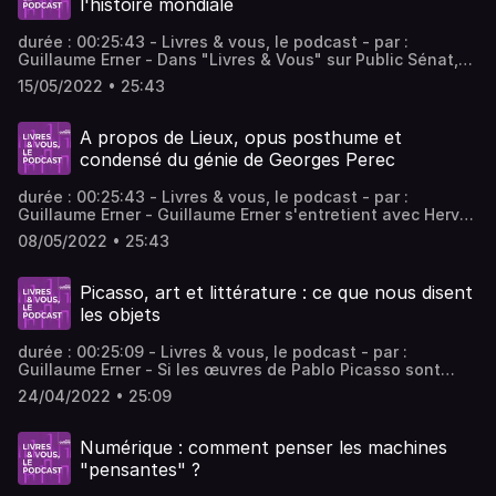
l'histoire mondiale
durée : 00:25:43 - Livres & vous, le podcast - par :
Guillaume Erner - Dans "Livres & Vous" sur Public Sénat,
Guillaume Erner s'entretient avec Jacques Attali de son
15/05/2022 • 25:43
dernier ouvrage "Le Livre de Raison" qui, en retraçant
l’histoire tourmentée d’une famille française, revisite la
grande histoire du XXe siècle, et nous parle de
A propos de Lieux, opus posthume et
transmission, de mémoire et d'héritage. - invités :
condensé du génie de Georges Perec
Jacques Attali Économiste et écrivain
durée : 00:25:43 - Livres & vous, le podcast - par :
Guillaume Erner - Guillaume Erner s'entretient avec Hervé
Le Tellier de "Lieux", roman inachevé de Georges Perec
08/05/2022 • 25:43
qui vient de paraître, quarante ans après la disparition de
l'écrivain oulipien, Prix Médicis 1978 pour "La Vie mode
d'emploi". - invités : Hervé Le Tellier Écrivain français, Prix
Picasso, art et littérature : ce que nous disent
Goncourt 2020 pour "L'anomalie"
les objets
durée : 00:25:09 - Livres & vous, le podcast - par :
Guillaume Erner - Si les œuvres de Pablo Picasso sont
connues de tous, la découverte de nombreux objets après
24/04/2022 • 25:09
sa mort permettent de comprendre un peu plus l'artiste.
Guillaume Erner s'entretient avec les auteurs Diana
Widmaier Ruiz-Picasso et Olivier Rolin.
Numérique : comment penser les machines
"pensantes" ?