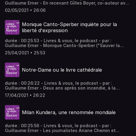
Guillaume Erner - En recevant Gilles Boyer, co-auteur avec
Edouard Philippe de "Impressions et lignes claires" (Ed.
02/05/2021 • 26:06
Gallimard) et Olivier Faye, auteur de "La Conseillère" (Ed.
Fayard), Guillaume Erner lève le voile sur ce monde peu
connu qui déploie sa toile dans l’ombre des politiques.
Monique Canto-Sperber inquiète pour la
liberté d'expression
durée : 00:25:53 - Livres & vous, le podcast - par :
Guillaume Erner - Monique Canto-Sperber ("Sauver la
liberté d'expression". Ed. Albin Michel) tente de
25/04/2021 • 25:53
comprendre et d'expliquer cette "instabilité" d'une
"valeur morale pourtant intrinsèque" à nos sociétés
libérales.
Notre-Dame ou le livre cathédrale
durée : 00:26:22 - Livres & vous, le podcast - par :
Guillaume Erner - Deux ans après son incendie, à la
redécouverte de l'édifice avec la journaliste Agnès Poirier
17/04/2021 • 26:22
("Notre-Dame, l'âme d'une nation".) et l'historien de
l'architecture Alexandre Gady ("Notre-Dame : la fabrique
d'un chef d'œuvre").
Milan Kundera, une renommée mondiale
durée : 00:25:56 - Livres & vous, le podcast - par :
Guillaume Erner - Les journalistes Ariane Chemin et
Christian Salmon racontent Milan Kundera. Ils rappellent