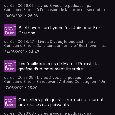
durée : 00:26:06 - Livres & vous, le podcast - par :
Guillaume Erner - A l'occasion de la sortie du second tome
des mémoires de Daniel Cordier, secrétaire de Jean
10/06/2021 • 26:06
Moulin de 1942 à 1943, Guillaume Erner reçoit l'historienne
Bénédicte Vergez-Chaignon, qui a préfacé cet ouvrage, et
l’historien Emmanuel de Waresquiel, auteur de "Tout est
Beethoven : un hymne à la Joie pour Erik
calme, seules les imaginations travaillent".
Orsenna
durée : 00:24:47 - Livres & vous, le podcast - par :
Guillaume Erner - Dans son dernier livre "Beethoven, la
passion de la fraternité", l’académicien revient sur cette
24/05/2021 • 24:47
idée : "Est-ce la joie s’interroge-t-il, qui fait la fraternité
ou la fraternité qui donne la joie ?"
Les feuillets inédits de Marcel Proust : la
genèse d‘un monument littéraire
durée : 00:25:29 - Livres & vous, le podcast - par :
Guillaume Erner - En recevant Antoine Compagnon ("Un
été avec Proust". Ed. Equateurs Parallèles) et Jocelyne
17/05/2021 • 25:29
Sauvard ("Céleste et Marcel, un amour de Proust" . Ed. du
Rocher), Guillaume Erner met en avant ces "Soixante-
quinze feuillets" récemment parus chez Gallimard et qui
Conseillers politiques : ceux qui murmurent
éclairent d’une lumière nouvelle l’ensemble de l’œuvre de
aux oreilles des puissants
l’auteur.
durée : 00:26:06 - Livres & vous, le podcast - par :