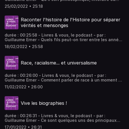
mathématique, il est question du génie dans ce nouvel
25/02/2022 • 25:18
épisode du podcast "Livres & Vous" sur Public Sénat. Du
génie sous toutes ses formes. - invités : David Bessis
Mathématicien et écrivain; Laurence Plazenet Professeur
Raconter l'histoire de l'Histoire pour séparer
de littérature française à l'Université Clermont Auvergne.
vérités et mensonges
durée : 00:25:58 - Livres & vous, le podcast - par :
Guillaume Erner - Quels fils peut-on tirer entre les années
1930 et notre présent, à l’heure où le candidat Éric
18/02/2022 • 25:58
Zemmour fait ressurgir les fantômes de ce sombre passé
? Guillaume Erner réunit l'historien Laurent Joly et
l'académicienne Dominique Bona dans Livres & Vous sur
Race, racialisme... et universalisme
Public Sénat. - invités : Laurent Joly Historien, directeur
de recherches au CNRS, spécialiste de l’antisémitisme
durant l’Occupation; Dominique Bona Membre de
durée : 00:26:00 - Livres & vous, le podcast - par :
l'Académie française
Guillaume Erner - Comment parler de race à un moment où
des mouvements militants comme Black Lives Matter
11/02/2022 • 26:00
renversent la table des débats ? En recevant Rokhaya
Diallo et Doan Bui dans Livres & Vous, Guillaume Erner a
choisi de se placer sur le terrain de la pédagogie, loin de
Vive les biographies !
toute joute polémique. - invités : Rokhaya Diallo
Editorialiste, réalisatrice.; Doan Bui Journaliste française,
écrivain et grand reporter à l'Obs, prix Albert Londres
durée : 00:26:31 - Livres & vous, le podcast - par :
Guillaume Erner - Ce sont quelques uns des principaux
grands fauves de la politique de "l’ancien monde" qu’ont
17/01/2022 • 26:31