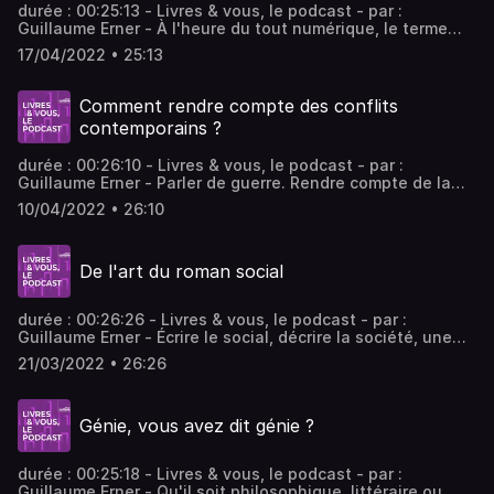
durée : 00:25:13 - Livres & vous, le podcast - par :
Guillaume Erner - À l'heure du tout numérique, le terme
d'intelligence artificielle vient s'implanter dans nos
17/04/2022 • 25:13
sociétés : quelle est cette nouvelle forme d'intelligence ?
Guillaume Erner en discute avec les penseurs Jean-
Gabriel Ganascia et Pierre Cassou-Noguès.
Comment rendre compte des conflits
contemporains ?
durée : 00:26:10 - Livres & vous, le podcast - par :
Guillaume Erner - Parler de guerre. Rendre compte de la
guerre. Dans Livres & Vous sur Public Sénat, Guillaume
10/04/2022 • 26:10
Erner propose deux visions de la réalité des conflits
d’aujourd’hui. - invités : Frédéric Encel Docteur en
géopolitique, maître de conférences à Sciences Po;
De l'art du roman social
Solène Chalvon-Fioriti Journaliste indépendante
durée : 00:26:26 - Livres & vous, le podcast - par :
Guillaume Erner - Écrire le social, décrire la société, une
voie d'excellence du roman. Aujourd'hui comme hier. Ainsi
21/03/2022 • 26:26
ces deux histoires de vie ciselées par les invités de
Guillaume Erner dans « Livres & Vous » sur Public Sénat,
Nicolas Mathieu et Véronique Olmi. - invités : Nicolas
Génie, vous avez dit génie ?
Mathieu Ecrivain; Véronique Olmi Ecrivain
durée : 00:25:18 - Livres & vous, le podcast - par :
Guillaume Erner - Qu'il soit philosophique, littéraire ou