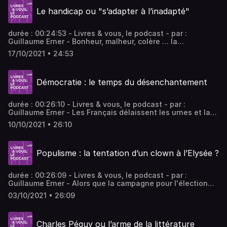
Le handicap ou "s’adapter à l’inadapté"
durée : 00:24:53 - Livres & vous, le podcast - par :
Guillaume Erner - Bonheur, malheur, colère … la
confrontation avec le handicap bouleverse au plus
17/10/2021 • 24:53
profond des âmes. Clara Dupont-Monod et Marc Dugain,
les invités de Guillaume Erner dans Livres & Vous sur
Public Sénat, dépeignent chacun avec leur sensibilité
Démocratie : le temps du désenchantement
leurs rapports avec ces surprises que réservent parfois la
vie.
durée : 00:26:10 - Livres & vous, le podcast - par :
Guillaume Erner - Les Français délaissent les urnes et la
foi dans la démocratie s’érode. Comment réenchanter la
10/10/2021 • 26:10
politique et redonner le goût de la chose publique ? En
invitant sur le plateau de "Livres & Vous" sur Public Sénat
le politiste David Djaïz et la philosophe Céline Spector,
Populisme : la tentation d’un clown à l’Elysée ?
Guillaume Erner explore quelques voies prometteuses.
durée : 00:26:09 - Livres & vous, le podcast - par :
Guillaume Erner - Alors que la campagne pour l'élection
présidentielle de 2022 s’accélère, Guillaume Erner dans
03/10/2021 • 26:09
Livres & Vous sur Public Sénat s'entretient avec les
journalistes Laetitia Krupa, auteure de "La tentation du
clown", et Damien Fleurot, auteur de "2022, la flambée
Charles Péguy ou l’arme de la littérature
populiste", pour proposer deux éclairages