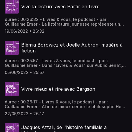
Afrique au début du XXe siècle. - invités : Jean-Noël
Vive la lecture avec Partir en Livre
Jeanneney Historien, homme politique et homme de radio
français; Camille Lefebvre historienne, directrice de
recherche au CNRS, directrice d'études à l'EHESS, PI de
durée : 00:26:32 - Livres & vous, le podcast - par :
l'ERC Langarchiv et membre de l'Institut des mondes
Guillaume Erner - La littérature jeunesse représente un
africains.
quart des ventes du monde de l’édition. Et des milliers
19/06/2022 • 26:32
d’auteurs. Une littérature que le Centre National du Livre
(CNL) entend promouvoir encore davantage cet été avec
l’opération Partir en Livre. - invités : Régine Hatchondo
Blèmia Borowicz et Joëlle Aubron, matière à
Présidente du Centre national du livre (CNL); Marie Sellier
fiction
durée : 00:25:57 - Livres & vous, le podcast - par :
Guillaume Erner - Dans "Livres & Vous" sur Public Sénat,
Guillaume Erner et ses invités, Dan Franck et Vanessa
05/06/2022 • 25:57
Schneider, nous dévoilent deux destins singuliers,
marqués par la violence politique, ceux de Blèmia
Borowicz et de Joëlle Aubron, à travers deux ouvrages
Vivre mieux et rire avec Bergson
dans lesquels Histoire et fiction s’entremêlent. - invités :
Vanessa Schneider Journaliste et romancière française;
Dan Franck Écrivain et scénariste
durée : 00:26:17 - Livres & vous, le podcast - par :
Guillaume Erner - Afin de mieux cerner le philosophe Henri
Bergson, auteur d'une œuvre considérable, Guillaume
22/05/2022 • 26:17
Erner reçoit Emmanuel Kessler et Géraldine Mosna-Savoye
sur le plateau de "Livres & Vous" sur Public Sénat. -
invités : Géraldine Mosna-Savoye Productrice de
Jacques Attali, de l'histoire familiale à
l'émission "le Souffle de la pensée" sur France Culture