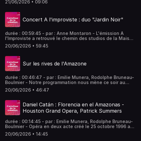
21/06/2026 • 09:06
entre électronique et acoustique. Vous aimez ce podcast
? Pour écouter tous les épisodes sans limite, rendez-vous
sur Radio France
Concert A l'improviste : duo "Jardin Noir"
durée : 00:59:45 - par : Anne Montaron - L'émission A
l'Improviste a retrouvé le chemin des studios de la Maison
de la Radio et de la Musique en mai dernier avec "Jardin
20/06/2026 • 59:45
Noir", le duo de Claudia Solal et Floy Krouchi, qui explore
les relations entre musique, botanique, jardin et vivant. -
équipe : Pierre Willer, Dorothée Goll, Jeanne Agrapart
Sur les rives de l'Amazone
Vous aimez ce podcast ? Pour écouter tous les épisodes
sans limite, rendez-vous sur Radio France
durée : 00:46:47 - par : Emilie Munera, Rodolphe Bruneau-
Boulmier - Notre programmation nous mène ce soir au
Brésil avec l'opéra "Florencia en el Amazonas" de Daniel
20/06/2026 • 46:47
Catán, et en Guadeloupe, grâce au Concerto pour violon
de Thierry Pécou composé en hommage au Chevalier de
Saint-George. - équipe : Lionel Quantin, Pauline
Daniel Catán : Florencia en el Amazonas -
Boisaubert Vous aimez ce podcast ? Pour écouter tous les
Houston Grand Opera, Patrick Summers
épisodes sans limite, rendez-vous sur Radio France
durée : 00:14:45 - par : Emilie Munera, Rodolphe Bruneau-
Boulmier - Opéra en deux acte créé le 25 octobre 1996 au
Théâtre Wortham de Houston, "Florencia en el Amazonas"
20/06/2026 • 14:45
nous entraine dans la jungle avec Florencia Grimaldi, une