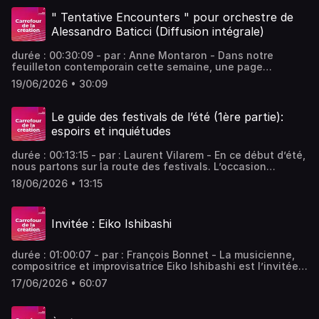
diva sud-américaine à la recherche de son amant perdu.
Vous aimez ce podcast ? Pour écouter tous les épisodes
" Tentative Encounters " pour orchestre de
sans limite, rendez-vous sur Radio France
Alessandro Baticci (Diffusion intégrale)
durée : 00:30:09 - par : Anne Montaron - Dans notre
feuilleton contemporain cette semaine, une page
d'orchestre de Alessandro Baticci qui lui a permis de
19/06/2026 • 30:09
remporter le prix Elan 2025, concours international de
composition pour orchestre co-fondé par l'Orchestre
National d'Ile de France et l'IRCAM. - équipe : Soizic Noël,
Le guide des festivals de l’été (1ère partie):
Olivier Guérin, Enzo Barsottini Vous aimez ce podcast ?
espoirs et inquiétudes
Pour écouter tous les épisodes sans limite, rendez-vous
sur Radio France
durée : 00:13:15 - par : Laurent Vilarem - En ce début d’été,
nous partons sur la route des festivals. L’occasion
d’évoquer les grands rendez-vous contemporains
18/06/2026 • 13:15
(Interférences, Aix-en-Provence, D’Aujourd’hui à demain),
mais également les inquiétudes qui pèsent sur le milieu et
les musiciens. - équipe : Céline Parfenoff, Martine Mony
Invitée : Eiko Ishibashi
Vous aimez ce podcast ? Pour écouter tous les épisodes
sans limite, rendez-vous sur Radio France
durée : 01:00:07 - par : François Bonnet - La musicienne,
compositrice et improvisatrice Eiko Ishibashi est l’invitée
du GRM dans L’Expérimentale. Figure majeure de la scène
17/06/2026 • 60:07
japonaise contemporaine, elle propose une sélection
personnelle où se croisent chanson, minimalisme,
expérimentations électroniques, avant-garde et musiques