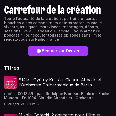
Carrefour de la création
Toute l’actualité de la création : portraits et cartes
blanches à des compositeurs et interprètes, musique
vivante, musiques improvisées, reportages, débats,
sessions live au Carreau du Temple… Vous aimez ce
podcast ? Pour écouter tous les épisodes sans limite,
rendez-vous sur Radio France
Écouter sur Deezer
Titres
Stèle - György Kurtág, Claudio Abbado et
l'Orchestre Philharmonique de Berlin
durée : 00:13:56 - par : Rodolphe Bruneau-Boulmier, Emilie
Munera - En 1994, Claudio Abbado et l'Orchestre
Philharmonique de Berlin créent Stèle, grande pièce
05/07/2026 • 13:56
funèbre composée par György Kurtág, musicien hongrois.
Nous l'écoutons aujourd'hui. Vous aimez ce podcast ?
Pour écouter tous les épisodes sans limite, rendez-vous
Mikolaj Gorecki, 2 concerto pour flûte et