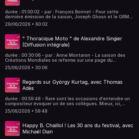
durée : 01:00:02 - par : François Bonnet - Pour cette
dernière émission de la saison, Joseph Ghosn et le GRM
explorent une mer de souvenirs, d’archives et de disques.
29/06/2026 • 60:02
Une traversée des musiques expérimentales où le mot
« mer » devient un fil conducteur entre les œuvres, les
époques et les écoutes. - équipe : Alexandre Bazin,
" Thoracique Moto " de Alexandre Singier
Joseph Ghosn Vous aimez ce podcast ? Pour écouter tous
(Diffusion intégrale)
les épisodes sans limite, rendez-vous sur Radio France
durée : 00:30:06 - par : Anne Montaron - La saison des
Créations Mondiales se referme sur une page du
compositeur Alexandre Singier imaginée pour le trio Bloc,
25/06/2026 • 30:06
formé par trois jeunes musiciennes qui ont décidé d'en
découdre avec le son acoustique. Au menu de
"Thoracique Moto", des sons amplifiés, des larsens, de la
Regards sur György Kurtag, avec Thomas
distorsion... - équipe : Soizic Noël, Olivier Guérin, Enzo
Adès
Barsottini Vous aimez ce podcast ? Pour écouter tous les
épisodes sans limite, rendez-vous sur Radio France
durée : 00:59:48 - Rare sont les occasions d'entendre un
compositeur évoquer un de ses collègues. Mieux, ici,
l'élève décortique le Maître. Thomas Adès raconte György
25/06/2026 • 59:48
Kurtag ! - équipe : Thomas Vergracht, Céline Parfenoff,
Martine Mony - invités : Thomas Adès Compositeur
anglais (Londres 1er mars 1971 - …) Vous aimez ce podcast
Happy B. Chaillol ! Les 30 ans du festival, avec
? Pour écouter tous les épisodes sans limite, rendez-vous
Michaël Dian
sur Radio France