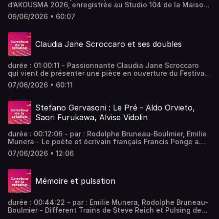
d’AKOUSMA 2026, enregistrée au Studio 104 de la Maison
de la Radio et de la Musique. Une traversée entre archives
09/06/2026 • 60:07
intimes, nuages harmoniques et formes hybrides avec
Brunhild Ferrari, Léo Dupleix, Michaela Turcerová, Sarah
Hennies et Tristan Kasten-Krause. - équipe : Alexandre
Claudia Jane Scroccaro et ses doubles
Bazin Vous aimez ce podcast ? Pour écouter tous les
épisodes sans limite, rendez-vous sur Radio France
durée : 01:00:11 - Passionnante Claudia Jane Scroccaro
qui vient de présenter une pièce en ouverture du Festival
ManiFeste de l’Ircam. La compositrice italienne signe par
07/06/2026 • 60:11
ailleurs la musique de l’installation sonore de l’exposition
Matisse 1941-1954 du Grand Palais jusqu’au 26 juillet. -
équipe : Laurent Vilarem, Lionel Quantin, Martine Mony
Stefano Gervasoni : Le Pré - Aldo Orvieto,
Vous aimez ce podcast ? Pour écouter tous les épisodes
Saori Furukawa, Alvise Vidolin
sans limite, rendez-vous sur Radio France
durée : 00:12:06 - par : Rodolphe Bruneau-Boulmier, Emilie
Munera - Le poète et écrivain français Francis Ponge a
écrit un livre intitulé « La fabrique du Pré ». Stefano
07/06/2026 • 12:06
Gervasoni en propose une interprétation sous la forme de
vingt et une pièces pour piano réparties en trois Livres.
Vous aimez ce podcast ? Pour écouter tous les épisodes
Mémoire et pulsation
sans limite, rendez-vous sur Radio France
durée : 00:44:22 - par : Emilie Munera, Rodolphe Bruneau-
Boulmier - Different Trains de Steve Reich et Pulsing de
Bryce Dessner partagent une esthétique minimaliste