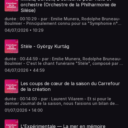
sur Radio France
orchestre (Orchestre de la Philharmonie de
Silésie)
durée : 00:10:29 - par : Emilie Munera, Rodolphe Bruneau-
Boulmier - Principalement connu pour sa "Symphonie n°3
pour orchestre et soprano, op. 36 (1976), dite des chants
04/07/2026 • 10:29
plaintifs", le compositeur polonais Mikolaj Gorecki, proche
de la musique minimaliste, a également laissé au public
deux concertos pour flûtes et orchestre que nous
Stèle - György Kurtág
écouterons ensemble aujourd'hui. Vous aimez ce podcast
? Pour écouter tous les épisodes sans limite, rendez-vous
sur Radio France
durée : 00:44:59 - par : Emilie Munera, Rodolphe Bruneau-
Boulmier - C'est le chant funéraire "Stèle", composé par le
hongrois György Kurtág qui est mis à l'honneur
04/07/2026 • 44:59
aujourd'hui, interprété par l'orchestre philarmonique de
Berlin. En ouverture d'émission, deux chansons du
compositeur américain David Sisco. - équipe : Lionel
Les coups de cœur de la saison du Carrefour
Quantin, Aurore Mancip Vous aimez ce podcast ? Pour
de la création
écouter tous les épisodes sans limite, rendez-vous sur
Radio France
durée : 00:14:00 - par : Laurent Vilarem - Et si pour le
dernier Journal de la saison, nous faisions un bilan de
l’année écoulée ? L’équipe du Carrefour de la création
01/07/2026 • 14:00
choisit ses concerts, disques ou créations préférés de la
saison. Bel été à tous! - équipe : Lionel Quantin, Martine
Mony Vous aimez ce podcast ? Pour écouter tous les
L'Expérimentale — La mer en mémoire
épisodes sans limite, rendez-vous sur Radio France