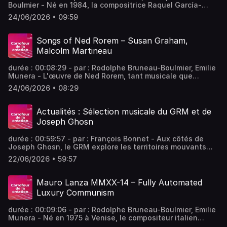
Boulmier - Né en 1984, la compositrice Raquel García-
Tomás a reçu en 2020 le Prix national de la musique
24/06/2026 • 09:59
décerné par le gouvernement espagnol et, plus
récemment, le Prix national de la culture 2024 du
gouvernement de Catalogne. Ce disque propose quatre
Songs of Ned Rorem – Susan Graham,
de ses œuvres pour orchestre. Vous aimez ce podcast ?
Malcolm Martineau
Pour écouter tous les épisodes sans limite, rendez-vous
sur Radio France
durée : 00:08:29 - par : Rodolphe Bruneau-Boulmier, Emilie
Munera - L'œuvre de Ned Rorem, tant musicale que
littéraire, est prolifique : symphonies, concertos, opéras,
24/06/2026 • 08:29
musique de chambre et œuvres chorales côtoient des
centaines de mélodies et de cycles de mélodies. Parmi
ces derniers, le plus significatif est le cycle de 36
Actualités : Sélection musicale du GRM et de
mélodies "Evidence of Things Not Seen". Vous aimez ce
Joseph Ghosn
podcast ? Pour écouter tous les épisodes sans limite,
rendez-vous sur Radio France
durée : 00:59:57 - par : François Bonnet - Aux côtés de
Joseph Ghosn, le GRM explore les territoires mouvants
des musiques expérimentales contemporaines, entre
22/06/2026 • 59:57
nouvelles parutions internationales, recherches sonores
singulières et formes d’écoute qui redessinent notre
rapport au son. - équipe : Alexandre Bazin, Joseph Ghosn
Mauro Lanza MMXX-14 – Fully Automated
Vous aimez ce podcast ? Pour écouter tous les épisodes
Luxury Communism
sans limite, rendez-vous sur Radio France
durée : 00:09:06 - par : Rodolphe Bruneau-Boulmier, Emilie
Munera - Né en 1975 à Venise, le compositeur italien
Mauro Lanza signe une œuvre à la croisée des chemins