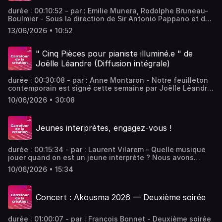
sans limite, rendez-vous sur Radio France
durée : 00:10:52 - par : Emilie Munera, Rodolphe Bruneau-
Boulmier - Sous la direction de Sir Antonio Pappano et du
London Symphony Orchestra, deux chefs-d'œuvre
13/06/2026 • 10:52
américains prennent vie : la Symphonie n°3 de Copland et
de la Sinfonia n°5 de Walker, célébrant l'esprit
indomptable de la musique et l'héritage durable de ces
" Cinq Pièces pour pianiste illuminé.e " de
compositeurs essentiels. Vous aimez ce podcast ? Pour
Joëlle Léandre (Diffusion intégrale)
écouter tous les épisodes sans limite, rendez-vous sur
Radio France
durée : 00:30:08 - par : Anne Montaron - Notre feuilleton
contemporain est signé cette semaine par Joëlle Léandre.
Pour la pianiste Hélène Pereira, la contrebassiste-
10/06/2026 • 30:08
compositrice a imaginé "Cinq Pièces pour pianiste
illuminée". - équipe : Soizic Noël, Olivier Guérin, Enzo
Barsottini Vous aimez ce podcast ? Pour écouter tous les
Jeunes interprètes, engagez-vous !
épisodes sans limite, rendez-vous sur Radio France
durée : 00:15:34 - par : Laurent Vilarem - Quelle musique
jouer quand on est un jeune interprète ? Nous avons
demandé à trois musiciens qui se consacrent
10/06/2026 • 15:34
majoritairement à la musique d’aujourd’hui les raisons de
leur choix et ce que cela impliquait dans leur métier.
Rencontres. - équipe : Lionel Quantin, Martine Mony Vous
Concert : Akousma 2026 — Deuxième soirée
aimez ce podcast ? Pour écouter tous les épisodes sans
limite, rendez-vous sur Radio France
durée : 01:00:07 - par : François Bonnet - Deuxième soirée