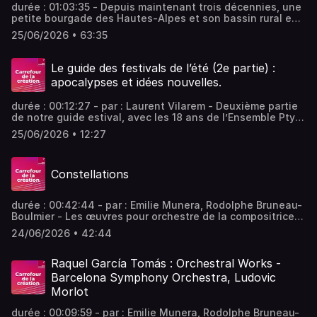
durée : 01:03:35 - Depuis maintenant trois décennies, une
petite bourgade des Hautes-Alpes et son bassin rural est
devenu un épicentre de la musique d'aujourd'hui en
25/06/2026 • 63:35
France. Immersion dans la vie de ce festival unique, avec
son directeur Michaël Dian. - équipe : Thomas Vergracht,
Lionel Quantin, Martine Mony Vous aimez ce podcast ?
Le guide des festivals de l’été (2e partie) :
Pour écouter tous les épisodes sans limite, rendez-vous
apocalypses et idées nouvelles.
sur Radio France
durée : 00:12:27 - par : Laurent Vilarem - Deuxième partie
de notre guide estival, avec les 18 ans de l’Ensemble Ptyx
et les nouvelles éditions des festivals Messiaen, Prades,
25/06/2026 • 12:27
Météo et Musiques en Tonnerrois. Entre pessimisme et
inquiétude, l’heure est au renouveau et au système D. -
équipe : Lionel Quantin, Martine Mony Vous aimez ce
Constellations
podcast ? Pour écouter tous les épisodes sans limite,
rendez-vous sur Radio France
durée : 00:42:44 - par : Emilie Munera, Rodolphe Bruneau-
Boulmier - Les œuvres pour orchestre de la compositrice
espagnole Raquel García Tomás sont mises à l'honneur
24/06/2026 • 42:44
par le Barcelona Symphony Orchestra et son chef Ludovic
Morlot. En ouverture d'émission, deux pièces pour piano
introspectives interprétées par François Mardirossian. -
Raquel García Tomás : Orchestral Works -
équipe : Lionel Quantin, Pauline Boisaubert Vous aimez ce
Barcelona Symphony Orchestra, Ludovic
podcast ? Pour écouter tous les épisodes sans limite,
Morlot
rendez-vous sur Radio France
durée : 00:09:59 - par : Emilie Munera, Rodolphe Bruneau-