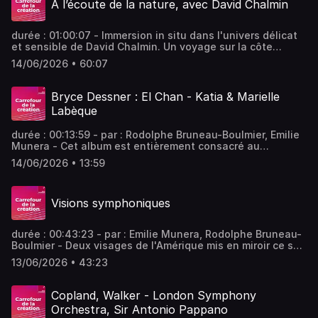
À l’écoute de la nature, avec David Chalmin
de l’écoute. - équipe : Alexandre Bazin Vous aimez ce
podcast ? Pour écouter tous les épisodes sans limite,
rendez-vous sur Radio France
durée : 01:00:07 - Immersion in situ dans l'univers délicat
et sensible de David Chalmin. Un voyage sur la côte
basque, des chemins de forêt, une mer agitée et même
14/06/2026 • 60:07
une visite d'un studio étourdissant. Un documentaire
évènement ! - équipe : Thomas Vergracht, Céline
Parfenoff, Martine Mony - invités : David Chalmin
Bryce Dessner : El Chan - Katia & Marielle
compositeur, producteur, multi-instrumentiste et chanteur
Labèque
français Vous aimez ce podcast ? Pour écouter tous les
épisodes sans limite, rendez-vous sur Radio France
durée : 00:13:59 - par : Rodolphe Bruneau-Boulmier, Emilie
Munera - Cet album est entièrement consacré au
compositeur américain Bryce Dessner, fondateur et
14/06/2026 • 13:59
guitariste du groupe de rock The National. Digne héritier
de la musique minimaliste américaine, il a composé pour
les soeurs Labèque un concerto pour deux pianos
Visions symphoniques
enregistré avec l'Orchestre de Paris en 2018. Vous aimez
ce podcast ? Pour écouter tous les épisodes sans limite,
rendez-vous sur Radio France
durée : 00:43:23 - par : Emilie Munera, Rodolphe Bruneau-
Boulmier - Deux visages de l'Amérique mis en miroir ce soir
avec la 5ème symphonie - intitulée "Visions" - de George
13/06/2026 • 43:23
Walker écrite en hommage aux victimes de la fusillade de
Charleston, et le Concerto pour deux pianos de Bryce
Dessner, composé pour les soeurs Katia et Marielle
Copland, Walker - London Symphony
Labèque. - équipe : Lionel Quantin, Pauline Boisaubert
Orchestra, Sir Antonio Pappano
Vous aimez ce podcast ? Pour écouter tous les épisodes