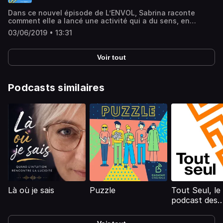
Dans ce nouvel épisode de L’ENVOL, Sabrina raconte
comment elle a lancé une activité qui a du sens, en
recyclant les céréales utilisées par les brasseurs de
03/06/2019 • 13:31
bière.Hébergé par Audiomeans. Visitez
audiomeans.fr/politique-de-confidentialite pour plus
d'informations.
Voir tout
Podcasts similaires
Là où je sais
Puzzle
Tout Seul, le
podcast des
entrepreneur
indépendants