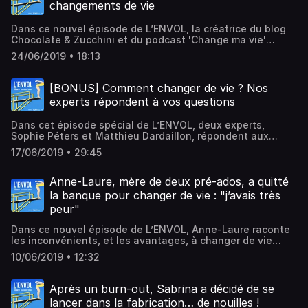
changements de vie
Dans ce nouvel épisode de L’ENVOL, la créatrice du blog
Chocolate & Zucchini et du podcast 'Change ma vie'
raconte son ancien métier… d’ingénieure en
24/06/2019 • 18:13
informatique.Hébergé par Audiomeans. Visitez
audiomeans.fr/politique-de-confidentialite pour plus
d'informations.
[BONUS] Comment changer de vie ? Nos
experts répondent à vos questions
Dans cet épisode spécial de L’ENVOL, deux experts,
Sophie Péters et Matthieu Dardaillon, répondent aux
questions de candidats au changement de vie.Hébergé
17/06/2019 • 29:45
par Audiomeans. Visitez audiomeans.fr/politique-de-
confidentialite pour plus d'informations.
Anne-Laure, mère de deux pré-ados, a quitté
la banque pour changer de vie : "j’avais très
peur"
Dans ce nouvel épisode de L’ENVOL, Anne-Laure raconte
les inconvénients, et les avantages, à changer de vie
quand on est mère de famille. Hébergé par Audiomeans.
10/06/2019 • 12:32
Visitez audiomeans.fr/politique-de-confidentialite pour
plus d'informations.
Après un burn-out, Sabrina a décidé de se
lancer dans la fabrication… de nouilles !