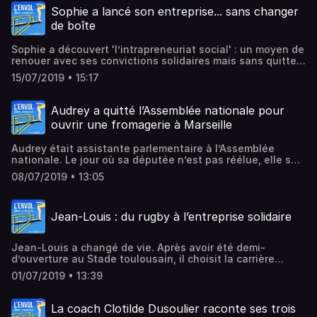
d'informations.
Sophie a lancé son entreprise... sans changer
de boîte
Sophie a découvert 'l’intrapreneuriat social' : un moyen de
renouer avec ses convictions solidaires mais sans quitter
son entreprise. Témoignage d’un changement de vie
15/07/2019 • 15:17
radical… sans démissionner.Hébergé par Audiomeans.
Visitez audiomeans.fr/politique-de-confidentialite pour
plus d'informations.
Audrey a quitté l’Assemblée nationale pour
ouvrir une fromagerie à Marseille
Audrey était assistante parlementaire à l’Assemblée
nationale. Le jour où sa députée n’est pas réélue, elle se
demande quoi faire de sa vie. Témoignage d’un
08/07/2019 • 13:05
changement de vie radical.Hébergé par Audiomeans.
Visitez audiomeans.fr/politique-de-confidentialite pour
plus d'informations.
Jean-Louis : du rugby à l’entreprise solidaire
Jean-Louis a changé de vie. Après avoir été demi-
d’ouverture au Stade toulousain, il choisit la carrière
d’entrepreneur et oeuvre pour l’emploi des personnes en
01/07/2019 • 13:39
situation de handicap. Témoignage dans le podcast
l'ENVOL. Hébergé par Audiomeans. Visitez
audiomeans.fr/politique-de-confidentialite pour plus
La coach Clotilde Dusoulier raconte ses trois
d'informations.