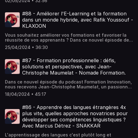
02/05/2024 • 32:56
épisode de Formation Innovation, issu d'un webinaire
Edusign ! Avec Théo Duhem, co-fondateur de Tenors.
#88 - Améliorer l'E-Learning et la formation
dans un monde hybride, avec Rafik Youssouf -
KLAXOON
Vous souhaitez améliorer vos formations et favoriser la
réussite de vos apprenants ? Dans ce nouvel épisode de
Formation Innovation, issu d'un Webinaire Edusign, focus
25/04/2024 • 36:30
sur l'e-learning et la formation dans un monde hybride
avec Rafik Youssouf consultant chez Klaxoon. 🎓 Au
programme : ✅ Les enjeux et évolutions de la formation✅
#87 - Formation professionnelle : défis,
Des études de cas, des exemples concrets✅ Les clés pour
solutions et perspectives, avec Jean-
engager vos apprenants pendant, et après la #formation
Christophe Maumelat - Nomade Formation.
Dans ce nouvel épisode du podcast Formation Innovation,
nous recevons Jean-Christophe Maumelat, un passionné
de formation qui a passé 15 ans à décrypter le système de
18/04/2024 • 45:17
l'intérieur, en ayant occupé divers postes stratégiques.
Aujourd'hui Jean-Christophe accompagne les
professionnels de la formation vers la réussite. Au
#86 - Apprendre des langues étrangères 4x
programme : 👉L'importance d'une vision globale de
plus vite, quelles approches novatrices pour
l'écosystème de la formation. 👉Les pratiques
développer ses compétences linguistiques ?
pédagogiques en présentiel et distanciel. 👉Comment
Avec Marcus Détrez - SNAKKAR
améliorer l'efficacité des formations. Les liens utiles :
Jean-Christophe Maumelat, Nomade Formation, Learning
L'apprentissage des langues c'est plutôt long et
Apps, Ecriture : Mémoires d'un métier, Marc Dennery