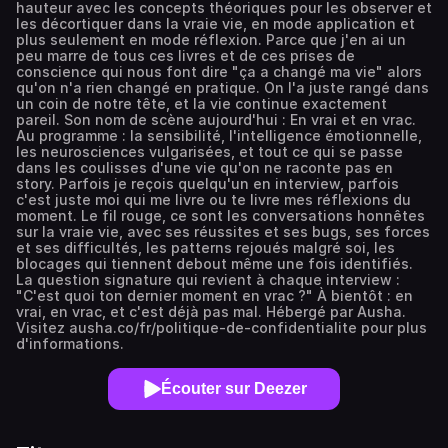
hauteur avec les concepts théoriques pour les observer et
les décortiquer dans la vraie vie, en mode application et
plus seulement en mode réflexion. Parce que j'en ai un
peu marre de tous ces livres et de ces prises de
conscience qui nous font dire "ça a changé ma vie" alors
qu'on n'a rien changé en pratique. On l'a juste rangé dans
un coin de notre tête, et la vie continue exactement
pareil. Son nom de scène aujourd'hui : En vrai et en vrac.
Au programme : la sensibilité, l'intelligence émotionnelle,
les neurosciences vulgarisées, et tout ce qui se passe
dans les coulisses d'une vie qu'on ne raconte pas en
story. Parfois je reçois quelqu'un en interview, parfois
c'est juste moi qui me livre ou te livre mes réflexions du
moment. Le fil rouge, ce sont les conversations honnêtes
sur la vraie vie, avec ses réussites et ses bugs, ses forces
et ses difficultés, les patterns rejoués malgré soi, les
blocages qui tiennent debout même une fois identifiés.
La question signature qui revient à chaque interview :
"C'est quoi ton dernier moment en vrac ?" À bientôt : en
vrai, en vrac, et c'est déjà pas mal. Hébergé par Ausha.
Visitez ausha.co/fr/politique-de-confidentialite pour plus
d'informations.
Écouter sur Deezer