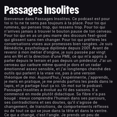
Passages Insolites
Bienvenue dans Passages Insolites. Ce podcast est pour
toi si tu ne te sens pas toujours à ta place. Pour toi qui
rumines, qui penses trop, qui ressens trop. Pour toi qui
n'arrives jamais à trouver le bouton pause de ton cerveau.
Pour toi qui en as un peu marre des discours feel-good
qui glissent sans rien changer. Pour toi qui préfères les
conversations vraies aux promesses bien rangées. Je suis
Bénédicte, psychologue diplômée depuis 2001. Avant de
revenir à mon métier d'origine, je suis passée par vingt
ans en RH et la direction d'une PME, ce qui m'a appris à
parler depuis le terrain et pas depuis un piédestal. J'ai un
cerveau qui carbure même quand je dors et un radar
émotionnel assez sensible, et j'ai longtemps cherché des
outils qui parlent à la vraie vie, pas à une version
théorique de moi. Aujourd'hui, j'expérimente, j'apprends,
je mets en pratique, je me prends parfois les pieds dans le
tapis, et je partage tout ça ici. Un mot sur le podcast.
Passages Insolites a évolué au fil des saisons. Il a
commencé en mode plutôt didactique. Sa fibre n'a pas
bougé : mieux comprendre l'humain dans ses parcours,
ses contradictions et ses doutes, qu'il s'agisse de
changement, de transitions, de comportements réflexes
ou de tout ce qui se joue dans la tête et dans le ventre.
Ce qui a changé, c'est l'angle. Je prends un peu de