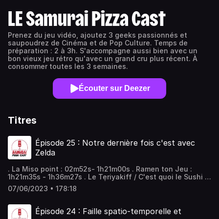
LE Samurai Pizza Cast
Prenez du jeu vidéo, ajoutez 3 geeks passionnés et
saupoudrez de Cinéma et de Pop Culture. Temps de
préparation : 2 à 3h. S'accompagne aussi bien avec un
bon vieux jeu rétro qu'avec un grand cru plus récent. À
consommer toutes les 3 semaines.
Écouter sur Deezer
Titres
Épisode 25 : Notre dernière fois c'est avec
Zelda
. La Miso point : 02m52s- 1h21m00s . Ramen ton Jeu :
1h21m35s - 1h36m27s . Le Teriyakiff / C'est quoi le Sushi ?
1h37m05s - 2h52m00s . FIN | 2h52m37s - 2h53m53s .
07/06/2023 • 178:18
BONUS | 2h53m57s - FIN Vous aimez ce qu'on fait ? Alors
pour nous soutenir vous pouvez : noter notre podcast le
partager sur vos réseaux sociaux en parler autour de vous
Épisode 24 : Faille spatio-temporelle et
Merci (^-^)Crédits musique :Overworld theme - Legend of