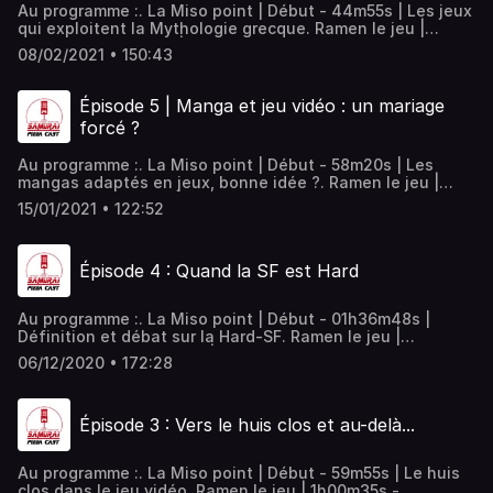
Au programme :. La Miso point | Début - 44m55s | Les jeux
qui exploitent la Mythologie grecque. Ramen le jeu |
47m00s - 1h27m46s | Apotheon . Immortals Fenyx Rising .
08/02/2021 • 150:43
Hades. Le Teriyakiff | 1h29m35s - 1h53m30s |. C'est quoi
le Sushi ? | 1h53m30s - 2h22m56s |. Bonus & Fin |
2h24m00s - fin | Crédits musique :I love sex - Pink
Épisode 5 | Manga et jeu vidéo : un mariage
GuyThe vengeful spartan - God of War soundtrackNo
forcé ?
escape - Hades soundtrackLe feu - IAM
Au programme :. La Miso point | Début - 58m20s | Les
mangas adaptés en jeux, bonne idée ?. Ramen le jeu |
59m00s - 1h23m35s | Persona 5 Royal . 13 sentinels .
15/01/2021 • 122:52
Nexomon. Le Teriyakiff | 1h24m20s - 1h35m40s |. C'est
quoi le Sushi ? | 1h35m40s - 1h59m30s |. La revue Pizza |
1h56m15s - fin | Crédits musique :Self-Decieved by
Épisode 4 : Quand la SF est Hard
XTaKeRuXAnalog By Nature - Are You Ready by
AnalogByNature
Au programme :. La Miso point | Début - 01h36m48s |
Définition et débat sur la Hard-SF. Ramen le jeu |
01h38m15s - 02h13m40s | No Man's Sky (PC, PS4,
06/12/2020 • 172:28
XBOXone). C'est quoi le Sushi ? | 02h14m12s - 02h13m40s
|. Le Teriyakiff | 02h29m00s - 02h34m11s |. La revue Pizza
| 02h44m40s - fin | Crédits musique :Also Sprach
Épisode 3 : Vers le huis clos et au-delà...
Zarathustra, Richard StraussSnap! , WhitewolfIt's OVER ,
Admiralbob
Au programme :. La Miso point | Début - 59m55s | Le huis
clos dans le jeu vidéo. Ramen le jeu | 1h00m35s -