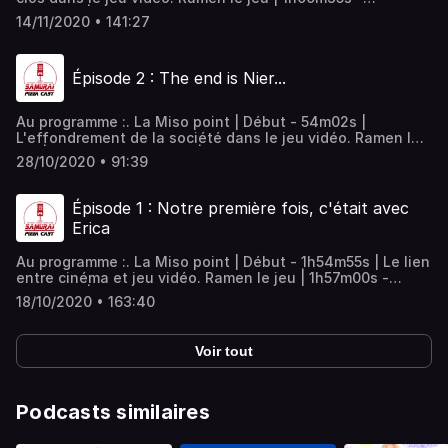
1h31m55s | Alien Isolation (PC, PS3, PS4, XBOX360,
14/11/2020 • 141:27
XBOXone). C'est quoi le Sushi ? | 1h32m30s - 1h39m40s |.
Le Teriyakiff | 1h39m40s - 2h16m15s |. La revue Pizza |
2h17m05s - fin |
Épisode 2 : The end is Nier...
Au programme :. La Miso point | Début - 54m02s |
L'effondrement de la société dans le jeu vidéo. Ramen le
jeu | 52m48s - 1h09m45s | Nier:Automata (PS4, PC). C'est
28/10/2020 • 91:39
quoi le Sushi ? | 1h10m32s - 1h18m00s |. Le Teriyakiff |
1h18m00s - 1h26m11s |. La revue Pizza | 1h26m40s - fin |
Épisode 1 : Notre première fois, c'était avec
Erica
Au programme :. La Miso point | Début - 1h54m55s | Le lien
entre cinéma et jeu vidéo. Ramen le jeu | 1h57m00s -
2h16m10s | Erica (PS4) de Flavourworks. C'est quoi le Sushi
18/10/2020 • 163:40
? | 2h16m42s - 2h32m15s |. Le Teriyakiff | 2h32m15s -
2h37m35s |. La revue Pizza | 2h38m53s - fin | Crédits
musique :Also Sprach Zarathustra, Richard StraussSnap! ,
Voir tout
WhitewolfIt's OVER , Admiralbob
Podcasts similaires