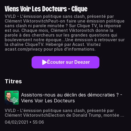
Viens Voir Les Docteurs - Clique
VVLD - L'émission politique sans clash, présenté par
Clément ViktorovitchPeut-on faire une émission politique
sans clash ni parole minutée ? Sur Clique TV, la réponse
est oui. Chaque mois, Clément Viktorovitch donne la
parole à des chercheurs sur les grandes questions qui
bouleversent notre époque…Une émission à retrouver sur
la chaîne CliqueTV. Hébergé par Acast. Visitez
acast.com/privacy pour plus d'informations.
Écouter sur Deezer
Titres
Assistons-nous au déclin des démocraties ? -
Viens Voir Les Docteurs
VVLD - L'émission politique sans clash, présenté par
Clément ViktorovitchElection de Donald Trump, montée en
puissance de Viktor Orban, arrivée au pouvoir de Matteo
04/02/2021 • 55:06
Salvini, puis de Jair Bolsonaro... Sur tous les continents,
on voit apparaître des figures aux tendances, et aux