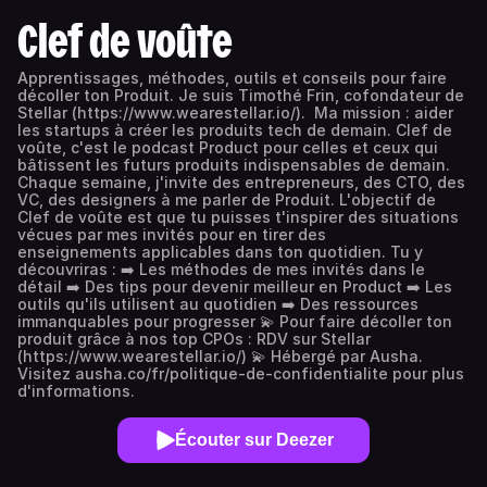
Clef de voûte
Apprentissages, méthodes, outils et conseils pour faire
décoller ton Produit. Je suis Timothé Frin, cofondateur de
Stellar (https://www.wearestellar.io/). Ma mission : aider
les startups à créer les produits tech de demain. Clef de
voûte, c'est le podcast Product pour celles et ceux qui
bâtissent les futurs produits indispensables de demain.
Chaque semaine, j'invite des entrepreneurs, des CTO, des
VC, des designers à me parler de Produit. L'objectif de
Clef de voûte est que tu puisses t'inspirer des situations
vécues par mes invités pour en tirer des
enseignements applicables dans ton quotidien. Tu y
découvriras : ➡️ Les méthodes de mes invités dans le
détail ➡️ Des tips pour devenir meilleur en Product ➡️ Les
outils qu'ils utilisent au quotidien ➡️ Des ressources
immanquables pour progresser 💫 Pour faire décoller ton
produit grâce à nos top CPOs : RDV sur Stellar
(https://www.wearestellar.io/) 💫 Hébergé par Ausha.
Visitez ausha.co/fr/politique-de-confidentialite pour plus
d'informations.
Écouter sur Deezer