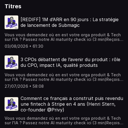
Titres
[REDIFF] 1M d’ARR en 90 jours : La stratégie
de lancement de Submagic
Vous vous demandez où en est votre orga produit & Tech
sur l'IA ? Passez notre AI maturity check ici (3 min)Reçois
les analyses approfondies de chaque épisode en
03/08/2026 • 61:30
t'inscrivant à la newsletter Clef de voûte--Dans cet
épisode, j'ai le plaisir de recevoir David Zitoun, co-
fondateur de Submagic. Lancé en plein essor de l'IA
3 CPOs débattent de l’avenir du produit : rôle
générative, Submagic permet aux SMBs de créer du
du CPO, impact IA, qualité produits
contenu vidéo sans réelles compétences.David a fait le
choix radical du bootstrap à une période où les levées de
Vous vous demandez où en est votre orga produit & Tech
fonds de Produits IA s'enchaînent. Ça ne les a pas
sur l'IA ? Passez notre AI maturity check ici (3 min)Reçois
empêchés de connaître une croissance quasi-instantanée
les analyses approfondies de chaque épisode en
avec leur 1er Million d'ARR atteint en 90 jours.Dans cet
27/07/2026 • 58:08
t'inscrivant à la newsletter Clef de voûte---Le CPO
épisode, on aborde :Comment générer 1M d'ARR en 3 mois
“stratège” est mort.95% des projets IA n'ont aucun impact
sans financement.Comment trouver son PMF grâce à 1
mesurable.L'IA dégrade la qualité des produits.Trois
Comment ce français a construit puis revendu
fonctionnalité.Quelles stratégies d'affiliation et
affirmations volontairement clivantes.Trois CPOs pour en
d'influence activer.Comment scaler sans équipe
une fintech à Stripe en 4 ans (Henri Stern,
débattre.Un nouveau format sur la chaîne.Pour ce premier
Sales.Pourquoi recruter un profil Produit pour optimiser la
co-founder @Privy)
débat, j'ai invité trois CPOs de la communauté Stellar :→
conversion.Bonne écoute.---[00:00] Introduction[01:48]
Nathalie Edlinger, CPO chez Paladin et Ex-CPO chez Jaji.→
Origine de Submagic[03:23] Le choix du bootstrap[06:40]
Vous vous demandez où en est votre orga produit & Tech
Geoffrey Janvier, ex-Chief Innovation Officer chez
Tester les associés[10:26] Refuser de lever des
sur l'IA ? Passez notre AI maturity check ici (3 min)Reçois
Cegid.→ Arthur Rougier, ex-CPO chez JobTeaser, ex-VP
fonds[15:34] Focus sur le format court[23:12] Influence et
les analyses approfondies de chaque épisode en