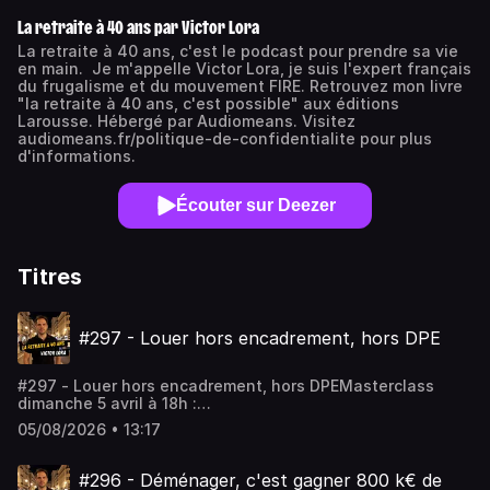
La retraite à 40 ans par Victor Lora
La retraite à 40 ans, c'est le podcast pour prendre sa vie
en main. Je m'appelle Victor Lora, je suis l'expert français
du frugalisme et du mouvement FIRE. Retrouvez mon livre
"la retraite à 40 ans, c'est possible" aux éditions
Larousse. Hébergé par Audiomeans. Visitez
audiomeans.fr/politique-de-confidentialite pour plus
d'informations.
Écouter sur Deezer
Titres
#297 - Louer hors encadrement, hors DPE
#297 - Louer hors encadrement, hors DPEMasterclass
dimanche 5 avril à 18h :
https://www.fireclub.training/reussirmonpremierinvestlocatif
05/08/2026 • 13:17
a09213a1-2Rejoindre le coaching :
https://app.iclosed.io/e/fire/fireclub-inscriptionLes
workshops : https://firefrance.substack.comHébergé par
#296 - Déménager, c'est gagner 800 k€ de