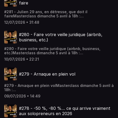
Audiomeans. Visitez audiomeans.fr/politique-de-
faire
confidentialite pour plus d'informations.
#281 - Julien 29 ans, en détresse, que doit il
faireMasterclass dimanche 5 avril à 18h :
https://www.fireclub.training/reussirmonpremierinvestlocatif
12/07/2026 • 31:48
a09213a1-2Rejoindre le coaching :
https://app.iclosed.io/e/fire/fireclub-inscriptionLes
workshops : https://firefrance.substack.comHébergé par
#280 - Faire votre veille juridique (airbnb,
Audiomeans. Visitez audiomeans.fr/politique-de-
business, etc.)
confidentialite pour plus d'informations.
#280 - Faire votre veille juridique (airbnb, business,
etc.)Masterclass dimanche 5 avril à 18h :
https://www.fireclub.training/reussirmonpremierinvestlocatif
10/07/2026 • 22:21
a09213a1-2Rejoindre le coaching :
https://app.iclosed.io/e/fire/fireclub-inscriptionLes
workshops : https://firefrance.substack.comHébergé par
#279 - Arnaque en plein vol
Audiomeans. Visitez audiomeans.fr/politique-de-
confidentialite pour plus d'informations.
#279 - Arnaque en plein volMasterclass dimanche 5 avril à
18h :
https://www.fireclub.training/reussirmonpremierinvestlocatif
09/07/2026 • 14:49
a09213a1-2Rejoindre le coaching :
https://app.iclosed.io/e/fire/fireclub-inscriptionLes
workshops : https://firefrance.substack.comHébergé par
#278 - -50 %, -80 %… ce qui arrive vraiment
Audiomeans. Visitez audiomeans.fr/politique-de-
aux solopreneurs en 2026
confidentialite pour plus d'informations.