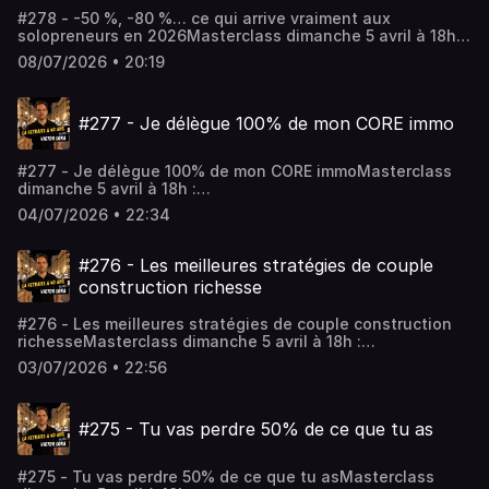
#278 - -50 %, -80 %… ce qui arrive vraiment aux
solopreneurs en 2026Masterclass dimanche 5 avril à 18h :
https://www.fireclub.training/reussirmonpremierinvestlocatif
08/07/2026 • 20:19
a09213a1-2Rejoindre le coaching :
https://app.iclosed.io/e/fire/fireclub-inscriptionLes
workshops : https://firefrance.substack.comHébergé par
#277 - Je délègue 100% de mon CORE immo
Audiomeans. Visitez audiomeans.fr/politique-de-
confidentialite pour plus d'informations.
#277 - Je délègue 100% de mon CORE immoMasterclass
dimanche 5 avril à 18h :
https://www.fireclub.training/reussirmonpremierinvestlocatif
04/07/2026 • 22:34
a09213a1-2Rejoindre le coaching :
https://app.iclosed.io/e/fire/fireclub-inscriptionLes
workshops : https://firefrance.substack.comHébergé par
#276 - Les meilleures stratégies de couple
Audiomeans. Visitez audiomeans.fr/politique-de-
construction richesse
confidentialite pour plus d'informations.
#276 - Les meilleures stratégies de couple construction
richesseMasterclass dimanche 5 avril à 18h :
https://www.fireclub.training/reussirmonpremierinvestlocatif
03/07/2026 • 22:56
a09213a1-2Rejoindre le coaching :
https://app.iclosed.io/e/fire/fireclub-inscriptionLes
workshops : https://firefrance.substack.comHébergé par
#275 - Tu vas perdre 50% de ce que tu as
Audiomeans. Visitez audiomeans.fr/politique-de-
confidentialite pour plus d'informations.
#275 - Tu vas perdre 50% de ce que tu asMasterclass