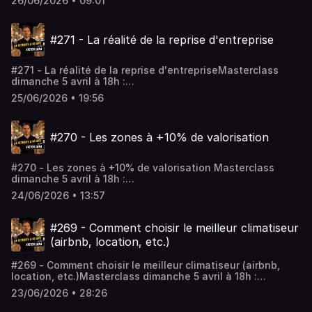
26/06/2026 • 09:01
a09213a1-2Rejoindre le coaching :
https://app.iclosed.io/e/fire/fireclub-inscriptionLes
workshops : https://firefrance.substack.comHébergé par
#271 - La réalité de la reprise d'entreprise
Audiomeans. Visitez audiomeans.fr/politique-de-
confidentialite pour plus d'informations.
#271 - La réalité de la reprise d'entrepriseMasterclass
dimanche 5 avril à 18h :
https://www.fireclub.training/reussirmonpremierinvestlocatif
25/06/2026 • 19:56
a09213a1-2Rejoindre le coaching :
https://app.iclosed.io/e/fire/fireclub-inscriptionLes
workshops : https://firefrance.substack.comHébergé par
#270 - Les zones à +10% de valorisation
Audiomeans. Visitez audiomeans.fr/politique-de-
confidentialite pour plus d'informations.
#270 - Les zones à +10% de valorisation Masterclass
dimanche 5 avril à 18h :
https://www.fireclub.training/reussirmonpremierinvestlocatif
24/06/2026 • 13:57
a09213a1-2Rejoindre le coaching :
https://app.iclosed.io/e/fire/fireclub-inscriptionLes
workshops : https://firefrance.substack.comHébergé par
#269 - Comment choisir le meilleur climatiseur
Audiomeans. Visitez audiomeans.fr/politique-de-
(airbnb, location, etc.)
confidentialite pour plus d'informations.
#269 - Comment choisir le meilleur climatiseur (airbnb,
location, etc.)Masterclass dimanche 5 avril à 18h :
https://www.fireclub.training/reussirmonpremierinvestlocatif
23/06/2026 • 28:26
a09213a1-2Rejoindre le coaching :
https://app.iclosed.io/e/fire/fireclub-inscriptionLes