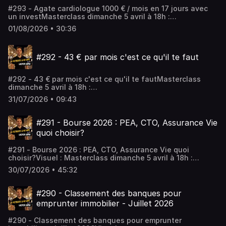
#293 - Agate cardiologue 1000 € / mois en 17 jours avec
un investMasterclass dimanche 5 avril à 18h :
https://www.fireclub.training/reussirmonpremierinvestlocatif
01/08/2026 • 30:36
a09213a1-2Rejoindre le coaching :
https://app.iclosed.io/e/fire/fireclub-inscriptionLes
workshops : https://firefrance.substack.comHébergé par
#292 - 43 € par mois c'est ce qu'il te faut
Audiomeans. Visitez audiomeans.fr/politique-de-
confidentialite pour plus d'informations.
#292 - 43 € par mois c'est ce qu'il te fautMasterclass
dimanche 5 avril à 18h :
https://www.fireclub.training/reussirmonpremierinvestlocatif
31/07/2026 • 09:43
a09213a1-2Rejoindre le coaching :
https://app.iclosed.io/e/fire/fireclub-inscriptionLes
workshops : https://firefrance.substack.comHébergé par
#291 - Bourse 2026 : PEA, CTO, Assurance Vie
Audiomeans. Visitez audiomeans.fr/politique-de-
quoi choisir?
confidentialite pour plus d'informations.
#291 - Bourse 2026 : PEA, CTO, Assurance Vie quoi
choisir?Visuel : Masterclass dimanche 5 avril à 18h :
https://www.fireclub.training/reussirmonpremierinvestlocatif
30/07/2026 • 45:32
a09213a1-2Rejoindre le coaching :
https://app.iclosed.io/e/fire/fireclub-inscriptionLes
workshops : https://firefrance.substack.comHébergé par
#290 - Classement des banques pour
Audiomeans. Visitez audiomeans.fr/politique-de-
emprunter immobilier - Juillet 2026
confidentialite pour plus d'informations.
#290 - Classement des banques pour emprunter