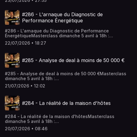
23/07/2026 • 27:55
a09213a1-2Rejoindre le coaching :
https://app.iclosed.io/e/fire/fireclub-inscriptionLes
workshops : https://firefrance.substack.comHébergé par
#286 - L'arnaque du Diagnostic de
Audiomeans. Visitez audiomeans.fr/politique-de-
Performance Énergétique
confidentialite pour plus d'informations.
#286 - L'arnaque du Diagnostic de Performance
ÉnergétiqueMasterclass dimanche 5 avril à 18h :
https://www.fireclub.training/reussirmonpremierinvestlocatif
22/07/2026 • 18:27
a09213a1-2Rejoindre le coaching :
https://app.iclosed.io/e/fire/fireclub-inscriptionLes
workshops : https://firefrance.substack.comHébergé par
#285 - Analyse de deal à moins de 50 000 €
Audiomeans. Visitez audiomeans.fr/politique-de-
confidentialite pour plus d'informations.
#285 - Analyse de deal à moins de 50 000 €Masterclass
dimanche 5 avril à 18h :
https://www.fireclub.training/reussirmonpremierinvestlocatif
21/07/2026 • 12:02
a09213a1-2Rejoindre le coaching :
https://app.iclosed.io/e/fire/fireclub-inscriptionLes
workshops : https://firefrance.substack.comHébergé par
#284 - La réalité de la maison d'hôtes
Audiomeans. Visitez audiomeans.fr/politique-de-
confidentialite pour plus d'informations.
#284 - La réalité de la maison d'hôtesMasterclass
dimanche 5 avril à 18h :
https://www.fireclub.training/reussirmonpremierinvestlocatif
20/07/2026 • 08:46
a09213a1-2Rejoindre le coaching :
https://app.iclosed.io/e/fire/fireclub-inscriptionLes