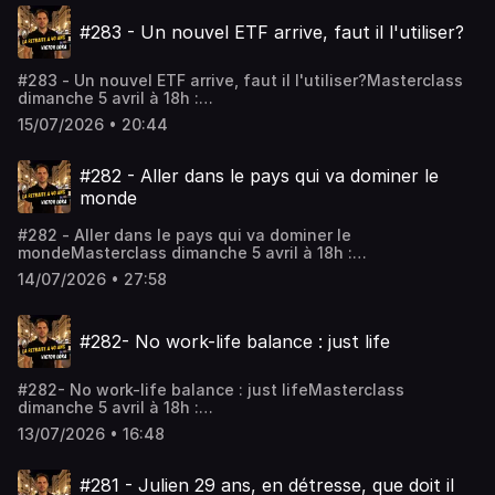
workshops : https://firefrance.substack.comHébergé par
#283 - Un nouvel ETF arrive, faut il l'utiliser?
Audiomeans. Visitez audiomeans.fr/politique-de-
confidentialite pour plus d'informations.
#283 - Un nouvel ETF arrive, faut il l'utiliser?Masterclass
dimanche 5 avril à 18h :
https://www.fireclub.training/reussirmonpremierinvestlocatif
15/07/2026 • 20:44
a09213a1-2Rejoindre le coaching :
https://app.iclosed.io/e/fire/fireclub-inscriptionLes
workshops : https://firefrance.substack.comHébergé par
#282 - Aller dans le pays qui va dominer le
Audiomeans. Visitez audiomeans.fr/politique-de-
monde
confidentialite pour plus d'informations.
#282 - Aller dans le pays qui va dominer le
mondeMasterclass dimanche 5 avril à 18h :
https://www.fireclub.training/reussirmonpremierinvestlocatif
14/07/2026 • 27:58
a09213a1-2Rejoindre le coaching :
https://app.iclosed.io/e/fire/fireclub-inscriptionLes
workshops : https://firefrance.substack.comHébergé par
#282- No work-life balance : just life
Audiomeans. Visitez audiomeans.fr/politique-de-
confidentialite pour plus d'informations.
#282- No work-life balance : just lifeMasterclass
dimanche 5 avril à 18h :
https://www.fireclub.training/reussirmonpremierinvestlocatif
13/07/2026 • 16:48
a09213a1-2Rejoindre le coaching :
https://app.iclosed.io/e/fire/fireclub-inscriptionLes
workshops : https://firefrance.substack.comHébergé par
#281 - Julien 29 ans, en détresse, que doit il