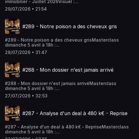
immobilier - Juillet 2026Visuel :
https://www.linkedin.com/posts/victorlora_les-banques-
29/07/2026 • 21:54
pour-faire-du-locatif-s-activity-7487818690835562496-
5uhzMasterclass dimanche 5 avril à 18h :
https://www.fireclub.training/reussirmonpremierinvestlocatif
#289 - Notre poison a des cheveux gris
a09213a1-2Rejoindre le coaching :
https://app.iclosed.io/e/fire/fireclub-inscriptionLes
workshops : https://firefrance.substack.comHébergé par
#289 - Notre poison a des cheveux grisMasterclass
Audiomeans. Visitez audiomeans.fr/politique-de-
dimanche 5 avril à 18h :
confidentialite pour plus d'informations.
https://www.fireclub.training/reussirmonpremierinvestlocatif
28/07/2026 • 31:47
a09213a1-2Rejoindre le coaching :
https://app.iclosed.io/e/fire/fireclub-inscriptionLes
workshops : https://firefrance.substack.comHébergé par
#288 - Mon dossier n'est jamais arrivé
Audiomeans. Visitez audiomeans.fr/politique-de-
confidentialite pour plus d'informations.
#288 - Mon dossier n'est jamais arrivéMasterclass
dimanche 5 avril à 18h :
https://www.fireclub.training/reussirmonpremierinvestlocatif
27/07/2026 • 32:53
a09213a1-2Rejoindre le coaching :
https://app.iclosed.io/e/fire/fireclub-inscriptionLes
workshops : https://firefrance.substack.comHébergé par
#287 - Analyse d'un deal à 480 k€ - Reprise
Audiomeans. Visitez audiomeans.fr/politique-de-
confidentialite pour plus d'informations.
#287 - Analyse d'un deal à 480 k€ - RepriseMasterclass
dimanche 5 avril à 18h :
https://www.fireclub.training/reussirmonpremierinvestlocatif