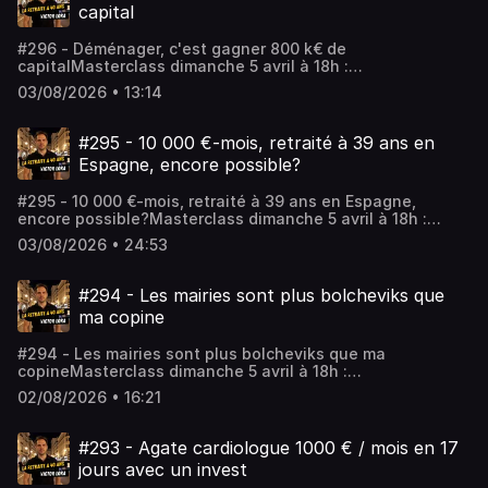
Audiomeans. Visitez audiomeans.fr/politique-de-
capital
confidentialite pour plus d'informations.
#296 - Déménager, c'est gagner 800 k€ de
capitalMasterclass dimanche 5 avril à 18h :
https://www.fireclub.training/reussirmonpremierinvestlocatif
03/08/2026 • 13:14
a09213a1-2Rejoindre le coaching :
https://app.iclosed.io/e/fire/fireclub-inscriptionLes
workshops : https://firefrance.substack.comHébergé par
#295 - 10 000 €-mois, retraité à 39 ans en
Audiomeans. Visitez audiomeans.fr/politique-de-
Espagne, encore possible?
confidentialite pour plus d'informations.
#295 - 10 000 €-mois, retraité à 39 ans en Espagne,
encore possible?Masterclass dimanche 5 avril à 18h :
https://www.fireclub.training/reussirmonpremierinvestlocatif
03/08/2026 • 24:53
a09213a1-2Rejoindre le coaching :
https://app.iclosed.io/e/fire/fireclub-inscriptionLes
workshops : https://firefrance.substack.comHébergé par
#294 - Les mairies sont plus bolcheviks que
Audiomeans. Visitez audiomeans.fr/politique-de-
ma copine
confidentialite pour plus d'informations.
#294 - Les mairies sont plus bolcheviks que ma
copineMasterclass dimanche 5 avril à 18h :
https://www.fireclub.training/reussirmonpremierinvestlocatif
02/08/2026 • 16:21
a09213a1-2Rejoindre le coaching :
https://app.iclosed.io/e/fire/fireclub-inscriptionLes
workshops : https://firefrance.substack.comHébergé par
#293 - Agate cardiologue 1000 € / mois en 17
Audiomeans. Visitez audiomeans.fr/politique-de-
jours avec un invest
confidentialite pour plus d'informations.