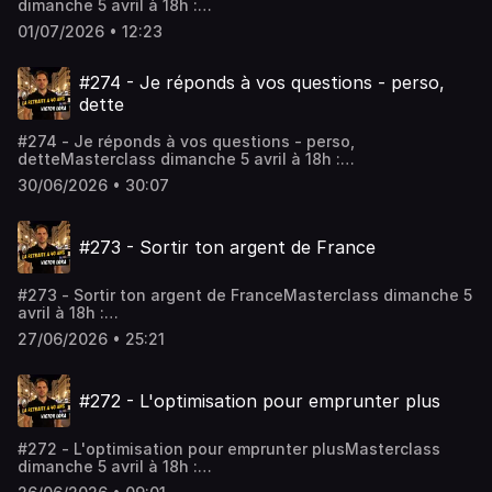
dimanche 5 avril à 18h :
https://www.fireclub.training/reussirmonpremierinvestlocatif
01/07/2026 • 12:23
a09213a1-2Rejoindre le coaching :
https://app.iclosed.io/e/fire/fireclub-inscriptionLes
workshops : https://firefrance.substack.comHébergé par
#274 - Je réponds à vos questions - perso,
Audiomeans. Visitez audiomeans.fr/politique-de-
dette
confidentialite pour plus d'informations.
#274 - Je réponds à vos questions - perso,
detteMasterclass dimanche 5 avril à 18h :
https://www.fireclub.training/reussirmonpremierinvestlocatif
30/06/2026 • 30:07
a09213a1-2Rejoindre le coaching :
https://app.iclosed.io/e/fire/fireclub-inscriptionLes
workshops : https://firefrance.substack.comHébergé par
#273 - Sortir ton argent de France
Audiomeans. Visitez audiomeans.fr/politique-de-
confidentialite pour plus d'informations.
#273 - Sortir ton argent de FranceMasterclass dimanche 5
avril à 18h :
https://www.fireclub.training/reussirmonpremierinvestlocatif
27/06/2026 • 25:21
a09213a1-2Rejoindre le coaching :
https://app.iclosed.io/e/fire/fireclub-inscriptionLes
workshops : https://firefrance.substack.comHébergé par
#272 - L'optimisation pour emprunter plus
Audiomeans. Visitez audiomeans.fr/politique-de-
confidentialite pour plus d'informations.
#272 - L'optimisation pour emprunter plusMasterclass
dimanche 5 avril à 18h :
https://www.fireclub.training/reussirmonpremierinvestlocatif