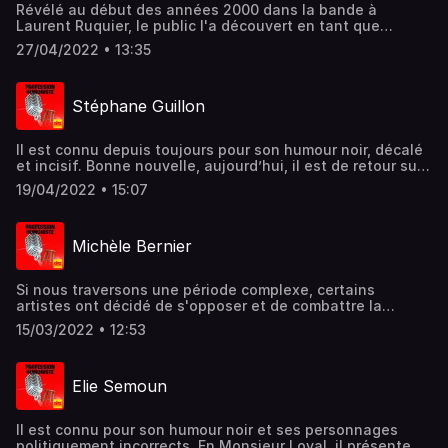
Révélé au début des années 2000 dans la bande à
Laurent Ruquier, le public l'a découvert en tant que
chroniqueur . En parallèle, il monte sur scène à cette
27/04/2022 • 13:35
époque et connait déjà le succès avec son 1er spectacle.
Aujourd'hui, il prend un virage avec un nouveau one man
show, au ton libre mais aussi sans filtre, sans concession,
Stéphane Guillon
sans tabou. Un spectacle brut. Auteur, comédien, mais
aussi animateur à la télévison : retour aujourd'hui sur le
parcours singulier de cet artiste aux multiples talents :
Il est connu depuis toujours pour son humour noir, décalé
Jean-Luc Lemoine est mon invité.
et incisif. Bonne nouvelle, aujourd’hui, il est de retour sur
scène. L’occasion pour lui de revenir sur l’actualité
19/04/2022 • 15:07
chargée de ces derniers mois : le confinement, le covid, la
crise sanitaire, mais aussi les absurdités de notre société,
et de nos politiques. Autant de sujets qu’il aborde dans
Michèle Bernier
un spectacle hilarant, drôle et singulier : Stéphane Guillon
est aujourd’hui mon invité
Si nous traversons une période complexe, certains
artistes ont décidé de s'opposer et de combattre la
morosité ambiante, c'est le cas de l'humoriste que nous
15/03/2022 • 12:53
recevopns aujourd'hui. Son spectacle "Vive Demain" est à
la fois drôle, poétique et touchant. il s'agit de son 3ème
Seule en scène : Michèle Bernier est mon invitée
Elie Semoun
Il est connu pour son humour noir et ses personnages
politiquement incorrects. En Monsieur Loyal, il présente