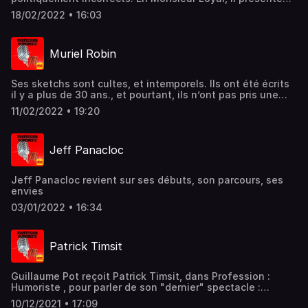
dans son nouveau spectacle une galerie de monstres. Sa
18/02/2022 • 16:03
carrière d’humoriste, mais aussi son duo avec Dieudonné ,
sans oublier le cinéma, et le succès de Ducobu, autant de
thèmes que nous allons évoquer aujourd’hui , avec lui,
Muriel Robin
dans cet épisode : Elie Semoun est mon invité
Ses sketchs sont cultes, et intemporels. Ils ont été écrits
il y a plus de 30 ans., et pourtant, ils n’ont pas pris une
seule ride. Dans cet épisode, vous allez apprendre
11/02/2022 • 19:20
pourquoi ces sketchs écrits avec Pierre Palmade sont
devenus cultes. Comment ont-ils été fabriqués ? Autant
de questions sur lesquelles nous reviendrons au cours de
Jeff Panacloc
cet entretien.
Jeff Panacloc revient sur ses débuts, son parcours, ses
envies
03/01/2022 • 16:34
Patrick Timsit
Guillaume Pot reçoit Patrick Timsit, dans Profession :
Humoriste , pour parler de son "dernier" spectacle :
Adieu...peut-être. Merci...c'est sûr.
10/12/2021 • 17:09