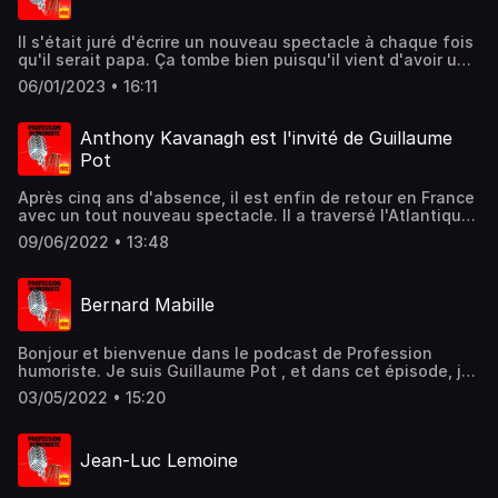
Il s'était juré d'écrire un nouveau spectacle à chaque fois
qu'il serait papa. Ça tombe bien puisqu'il vient d'avoir un
quatrième enfant. L'occasion pour ce comédien de
06/01/2023 • 16:11
s'intéresser à la paternité dans sa dernière création, "Le
Petit dernier", qui est d'une efficacité redoutable. En ce
début d'année, Olivier De Benoist est de retour sur une
Anthony Kavanagh est l'invité de Guillaume
scène parisienne. Il est mon invité, tout au long de cette
Pot
semaine, dans le Journal du rire.
Après cinq ans d'absence, il est enfin de retour en France
avec un tout nouveau spectacle. Il a traversé l'Atlantique
à la nage, abandonné sa femme, quitté ses enfants, pour
09/06/2022 • 13:48
nous rendre heureux. C'est le point de départ d'HAPPY,
son nouveau show hilarant et intelligent. Alors quelle est
sa propre définition du bonheur ? Et surtout, comment y
Bernard Mabille
accéder ? Dans quel état d'esprit revient-il aujourd'hui
jouer en France ? Retour sur l'incroyable parcours d'un
showman aux multiples talents. Anthony Kavanagh est
Bonjour et bienvenue dans le podcast de Profession
mon invité.
humoriste. Je suis Guillaume Pot , et dans cet épisode, je
reçois, aujourd'hui encore, une star du rire. Il a été auteur
03/05/2022 • 15:20
pour Thierry Le Luron, il a côtoyé Coluche et connu
différents présidents. On peut donc dire qu'il a tout vu,
tout entendu, tout vécu. Depuis les débuts de sa carrière,
Jean-Luc Lemoine
Aujourd'hui encore, il dézingue les politiques à tout va et
n'épargne absolument personne. Bernard Mabille est mon
invité.