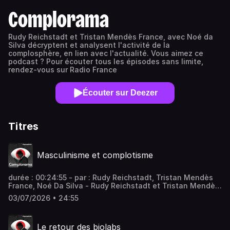
Complorama
Rudy Reichstadt et Tristan Mendès France, avec Noé da
Silva décryptent et analysent l'activité de la
complosphère, en lien avec l'actualité. Vous aimez ce
podcast ? Pour écouter tous les épisodes sans limite,
rendez-vous sur Radio France
Écouter sur Deezer
Titres
Masculinisme et complotisme
durée : 00:24:55 - par : Rudy Reichstadt, Tristan Mendès
France, Noé Da Silva - Rudy Reichstadt et Tristan Mendès
France décryptent et analysent, dans ce nouveau numéro
03/07/2026 • 24:55
de Complorama, les liens entre cette idéologie
antiféministe et le complotisme. Vous aimez ce podcast ?
Pour écouter tous les épisodes sans limite, rendez-vous
Le retour des biolabs
sur Radio France