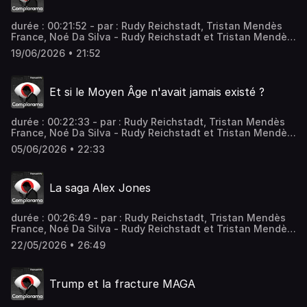
durée : 00:21:52 - par : Rudy Reichstadt, Tristan Mendès
France, Noé Da Silva - Rudy Reichstadt et Tristan Mendès
France décryptent et analysent, dans ce nouveau numéro
19/06/2026 • 21:52
de Complorama, le retour de la théorie du complot selon
laquelle les Etats-Unis financeraient des laboratoires
secrets en Ukraine pour préparer des armes biologiques.
Et si le Moyen Âge n'avait jamais existé ?
Vous aimez ce podcast ? Pour écouter tous les épisodes
sans limite, rendez-vous sur Radio France
durée : 00:22:33 - par : Rudy Reichstadt, Tristan Mendès
France, Noé Da Silva - Rudy Reichstadt et Tristan Mendès
France décryptent et analysent, dans ce nouveau numéro
05/06/2026 • 22:33
de Complorama, la théorie du récentisme, aussi connue
sous le nom de "Nouvelle chronologie". Vous aimez ce
podcast ? Pour écouter tous les épisodes sans limite,
La saga Alex Jones
rendez-vous sur Radio France
durée : 00:26:49 - par : Rudy Reichstadt, Tristan Mendès
France, Noé Da Silva - Rudy Reichstadt et Tristan Mendès
France décryptent et analysent, dans ce nouveau numéro
22/05/2026 • 26:49
de Complorama le parcours de cet homme considéré
comme l'une des figures les plus influentes du
conspirationnisme aux Etats-Unis. Vous aimez ce podcast
Trump et la fracture MAGA
? Pour écouter tous les épisodes sans limite, rendez-vous
sur Radio France