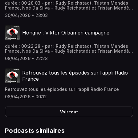
durée : 00:28:03 - par : Rudy Reichstadt, Tristan Mendès
France, Noé Da Silva - Rudy Reichstadt et Tristan Mendès
France décryptent et analysent, dans ce nouveau numéro
30/04/2026 • 28:03
de Complorama comment la "magasphère" se divise
autour de Donald Trump. Vous aimez ce podcast ? Pour
écouter tous les épisodes sans limite, rendez-vous sur
Hongrie : Viktor Orbán en campagne
Radio France
durée : 00:22:28 - par : Rudy Reichstadt, Tristan Mendès
France, Noé Da Silva - Rudy Reichstadt et Tristan Mendès
France décryptent et analysent, dans ce nouveau numéro
08/04/2026 • 22:28
de Complorama comment le Premier ministre hongrois
Viktor Orbán utilise le complotisme comme stratégie
électorale. Vous aimez ce podcast ? Pour écouter tous les
Retrouvez tous les épisodes sur l’appli Radio
épisodes sans limite, rendez-vous sur Radio France
France
Retrouvez tous les épisodes sur l’appli Radio France
08/04/2026 • 00:12
Voir tout
Podcasts similaires