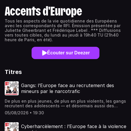
Accents d'Europe
Tous les aspects de la vie quotidienne des Européens
avec les correspondants de RFI. Émission présentée par
Juliette Gheerbrant et Frédérique Lebel . *** Diffusions
vers toutes cibles, du lundi au jeudi à 19h40 TU (21h40
heure de Paris, en été).
Écouter sur Deezer
Titres
Gangs: l’Europe face au recrutement des
mineurs par le narcotrafic
De plus en plus jeunes, de plus en plus violents, les gangs
recrutent des adolescents — et désormais aussi des
filles. En Suède, les associations alertent sur l’emprise
05/08/2026 • 19:30
exercée sur les enfants. Au sommaire également l’Irlande
du Nord, où la très touristique Chaussée des Géants
cherche à transformer ses visiteurs en alliés de sa
Cyberharcèlement : l’Europe face à la violence
préservation. Face aux recrues toujours plus jeunes du