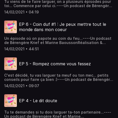
Tu viens de te faire larguer, on a plusieurs épisodes pour
toi... Commence par celui ci.----Un podcast de Bérengère
Krief et Marine BaoussonRéalisation & musique : Romain
14/02/2021 • 04:19
Baoussongraphisme : Juliette Poney Hébergé par Acast.
Visitez acast.com/privacy pour plus d'informations.
EP 6 - Coin duf #1 : Je peux mettre tout le
monde dans mon coeur
Un épisode où on papote au coin du feu...----Un podcast
de Bérengère Krief et Marine BaoussonRéalisation &
musique : Romain Baoussongraphisme : Juliette Poney
14/02/2021 • 44:51
Hébergé par Acast. Visitez acast.com/privacy pour plus
d'informations.
EP 5 - Rompez comme vous fessez
C'est décidé, tu vas larguer ta meuf ou ton mec... petits
conseils pour faire ça bien :)----Un podcast de Bérengère
Krief et Marine BaoussonRéalisation & musique : Romain
14/02/2021 • 09:07
Baoussongraphisme : Juliette Poney Hébergé par Acast.
Visitez acast.com/privacy pour plus d'informations.
EP 4 - Le dit doute
Tu te demandes si tu dois larguer ta-ton partenaire...----
Un podcast de Bérengère Krief et Marine