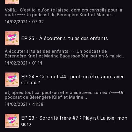
spectacle de Marine BAOUSSON :
linktr.ee/_MarineBaousson Hébergé par Acast. Visitez
Voilà... C'est ici qu'on te laisse. derniers conseils pour la
acast.com/privacy pour plus d'informations.
route.----Un podcast de Bérengère Krief et Marine
BaoussonRéalisation & musique : Romain
14/02/2021 • 07:32
Baoussongraphisme : Juliette Poney Hébergé par Acast.
Visitez acast.com/privacy pour plus d'informations.
EP 25 - À écouter si tu as des enfants
À écouter si tu as des enfants----Un podcast de
Bérengère Krief et Marine BaoussonRéalisation & musique
: Romain Baoussongraphisme : Juliette Poney Hébergé par
14/02/2021 • 01:14
Acast. Visitez acast.com/privacy pour plus d'informations.
EP 24 - Coin duf #4 : peut-on être ami.e avec
son ex ?
et, après tout ça, peut-on être ami.e avec son ex ?----Un
podcast de Bérengère Krief et Marine
BaoussonRéalisation & musique : Romain
14/02/2021 • 41:38
Baoussongraphisme : Juliette Poney Hébergé par Acast.
Visitez acast.com/privacy pour plus d'informations.
EP 23 - Sororité frère #7 : Playlist La joie, mon
gars