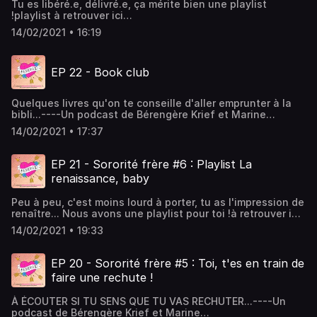
Tu es libéré.e, délivré.e, ça mérite bien une playlist
!playlist à retrouver ici
:https://open.spotify.com/playlist/0aV1Q1PNaZPID44Qn07d6
14/02/2021 • 16:19
si=Ly9XfxAlQai_zdzthT7ekw----Un podcast de Bérengère
Krief et Marine BaoussonRéalisation & musique : Romain
Baoussongraphisme : Juliette Poney Hébergé par Acast.
EP 22 - Book club
Visitez acast.com/privacy pour plus d'informations.
Quelques livres qu'on te conseille d'aller emprunter à la
bibli...----Un podcast de Bérengère Krief et Marine
BaoussonRéalisation & musique : Romain
14/02/2021 • 17:37
Baoussongraphisme : Juliette Poney Hébergé par Acast.
Visitez acast.com/privacy pour plus d'informations.
EP 21 - Sororité frère #6 : Playlist La
renaissance, baby
Peu à peu, c'est moins lourd à porter, tu as l'impression de
renaître... Nous avons une playlist pour toi !à retrouver ici :
https://open.spotify.com/playlist/4veqW5uP4khRndbwYx1ks
14/02/2021 • 19:33
si=oPa_pB40S6eED8bESKHrnw----Un podcast de
Bérengère Krief et Marine BaoussonRéalisation & musique
: Romain Baoussongraphisme : Juliette Poney Hébergé par
EP 20 - Sororité frère #5 : Toi, t'es en train de
Acast. Visitez acast.com/privacy pour plus d'informations.
faire une rechute !
À ÉCOUTER SI TU SENS QUE TU VAS RECHUTER...----Un
podcast de Bérengère Krief et Marine