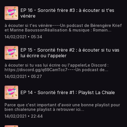
Visitez acast.com/privacy pour plus d'informations.
EP 16 - Sororité frère #3 : à écouter si t'es
vénère
à écouter si t'es vénère----Un podcast de Bérengère Krief
et Marine BaoussonRéalisation & musique : Romain
Baoussongraphisme : Juliette Poney Hébergé par Acast.
14/02/2021 • 05:34
Visitez acast.com/privacy pour plus d'informations.
EP 15 - Sororité frère #2 : à écouter si tu vas
lui écrire ou l'appeler
à écouter si tu vas lui écrire ou l'appelerLe Discord :
https://discord.gg/q69CamTcc7----Un podcast de
Bérengère Krief et Marine BaoussonRéalisation & musique
14/02/2021 • 05:27
: Romain Baoussongraphisme : Juliette Poney Hébergé par
Acast. Visitez acast.com/privacy pour plus d'informations.
EP 14 - Sororité frère #1 : Playlist La Chiale
Parce que c'est important d'avoir une bonne playlist pour
bien chialerune playlist à retrouver ici
:https://open.spotify.com/playlist/2UlJZKmTb7MFZF9y4eXLz
14/02/2021 • 22:44
si=MH3Nmyg0RbCDU0UoRQXuJQ----Un podcast de
Bérengère Krief et Marine BaoussonRéalisation & musique