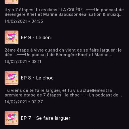
il y a 7 étapes, tu es dans : LA COLÈRE...----Un podcast de
Bérengère Krief et Marine BaoussonRéalisation & musique
: Romain Baoussongraphisme : Juliette Poney Hébergé par
14/02/2021 • 04:35
Acast. Visitez acast.com/privacy pour plus d'informations.
EP 9 - Le déni
2ème étape à vivre quand on vient de se faire larguer : le
déni...----Un podcast de Bérengère Krief et Marine
BaoussonRéalisation & musique : Romain
14/02/2021 • 03:11
Baoussongraphisme : Juliette Poney Hébergé par Acast.
Visitez acast.com/privacy pour plus d'informations.
EP 8 - Le choc
Tu viens de te faire larguer, et tu vis actuellement la
première étape de 7 étapes : le choc.----Un podcast de
Bérengère Krief et Marine BaoussonRéalisation & musique
14/02/2021 • 03:27
: Romain Baoussongraphisme : Juliette Poney Hébergé par
Acast. Visitez acast.com/privacy pour plus d'informations.
EP 7 - Se faire larguer