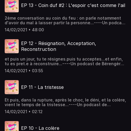
: Romain Baoussongraphisme : Juliette Poney Hébergé par
EP 13 - Coin duf #2 : L'espoir c'est comme l'ail
Acast. Visitez acast.com/privacy pour plus d'informations.
2ème conversation au coin du feu : on parle notamment
d'avoir du mal à laisser partir la personne...----Un podcast
de Bérengère Krief et Marine BaoussonRéalisation &
14/02/2021 • 48:00
musique : Romain Baoussongraphisme : Juliette Poney
Hébergé par Acast. Visitez acast.com/privacy pour plus
d'informations.
EP 12 - Résignation, Acceptation,
Reconstruction
et puis un jour, tu te résignes.puis tu acceptes...et enfin,
tu es pret.e à reconstruire...----Un podcast de Bérengère
Krief et Marine BaoussonRéalisation & musique : Romain
14/02/2021 • 03:55
Baoussongraphisme : Juliette Poney Hébergé par Acast.
Visitez acast.com/privacy pour plus d'informations.
EP 11 - La tristesse
Et puis, dans la rupture, après le choc, le déni, et la colère,
vient le temps de la tristesse...----Un podcast de
Bérengère Krief et Marine BaoussonRéalisation & musique
14/02/2021 • 02:12
: Romain Baoussongraphisme : Juliette Poney Hébergé par
Acast. Visitez acast.com/privacy pour plus d'informations.
EP 10 - La colère