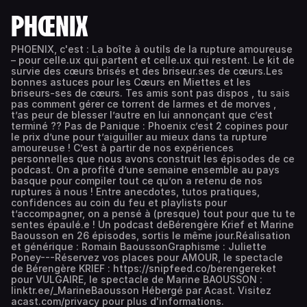
PHŒNIX
PHOENIX, c'est : La boîte à outils de la rupture amoureuse
– pour celle.ux qui partent et celle.ux qui restent. Le kit de
survie des cœurs brisés et des briseur.ses de cœurs.Les
bonnes astuces pour les Cœurs en Miettes et les
briseurs-ses de cœurs. Tes amis sont pas dispos , tu sais
pas comment gérer ce torrent de larmes et de morves ,
t’as peur de blesser l’autre en lui annonçant que c’est
terminé ?? Pas de Panique : Phoenix c’est 2 copines pour
le prix d’une pour t’aiguiller au mieux dans ta rupture
amoureuse ! C’est à partir de nos expériences
personnelles que nous avons construit les épisodes de ce
podcast. On a profité d’une semaine ensemble au pays
basque pour compiler tout ce qu’on a retenu de nos
ruptures à nous ! Entre anecdotes, tutos pratiques,
confidences au coin du feu et playlists pour
t’accompagner, on a pensé à (presque) tout pour que tu te
sentes épaulé.e ! Un podcast deBérengère Krief et Marine
Baousson en 26 épisodes, sortis le même jour.Réalisation
et générique : Romain BaoussonGraphisme : Juliette
Poney---Réservez vos places pour AMOUR, le spectacle
de Bérengère KRIEF : https://snipfeed.co/berengereket
pour VULGAIRE, le spectacle de Marine BAOUSSON :
linktr.ee/_MarineBaousson Hébergé par Acast. Visitez
acast.com/privacy pour plus d'informations.