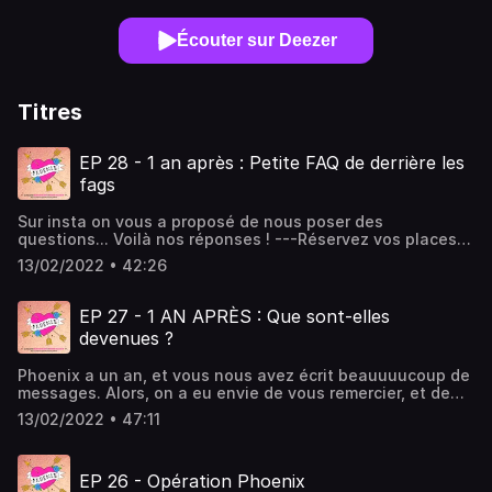
Écouter sur Deezer
Titres
EP 28 - 1 an après : Petite FAQ de derrière les
fags
Sur insta on vous a proposé de nous poser des
questions... Voilà nos réponses ! ---Réservez vos places
pour AMOUR, le spectacle de Bérengère KRIEF :
13/02/2022 • 42:26
https://snipfeed.co/berengereket pour VULGAIRE, le
spectacle de Marine BAOUSSON :
linktr.ee/_MarineBaousson----Un podcast de Bérengère
EP 27 - 1 AN APRÈS : Que sont-elles
Krief et Marine BaoussonRéalisation & musique : Romain
devenues ?
Baoussongraphisme : Juliette Poney Hébergé par Acast.
Visitez acast.com/privacy pour plus d'informations.
Phoenix a un an, et vous nous avez écrit beauuuucoup de
messages. Alors, on a eu envie de vous remercier, et de
vous donner des nouvelles.----Un podcast de Bérengère
13/02/2022 • 47:11
Krief et Marine BaoussonRéalisation & musique : Romain
Baoussongraphisme : Juliette Poney---Réservez vos
places pour AMOUR, le spectacle de Bérengère KRIEF :
EP 26 - Opération Phoenix
https://snipfeed.co/berengereket pour VULGAIRE, le