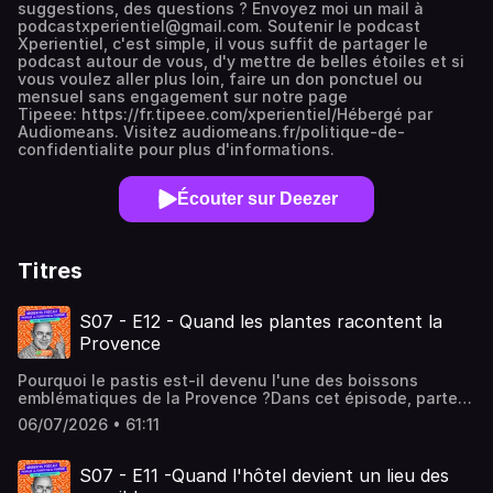
suggestions, des questions ? Envoyez moi un mail à
podcastxperientiel@gmail.com. Soutenir le podcast
Xperientiel, c'est simple, il vous suffit de partager le
podcast autour de vous, d'y mettre de belles étoiles et si
vous voulez aller plus loin, faire un don ponctuel ou
mensuel sans engagement sur notre page
Tipeee: https://fr.tipeee.com/xperientiel/Hébergé par
Audiomeans. Visitez audiomeans.fr/politique-de-
confidentialite pour plus d'informations.
Écouter sur Deezer
Titres
S07 - E12 - Quand les plantes racontent la
Provence
Pourquoi le pastis est-il devenu l'une des boissons
emblématiques de la Provence ?Dans cet épisode, partez
à la rencontre de Maixent Dubois, fondateur de la
06/07/2026 • 61:11
distillerie artisanale Garagaï à Aix-en-Provence. À travers
son parcours, ses plantes aromatiques et sa passion pour
les assemblages, découvrez comment un artisan
S07 - E11 -Quand l'hôtel devient un lieu des
contribue à faire vivre l'identité d'un territoire.Une