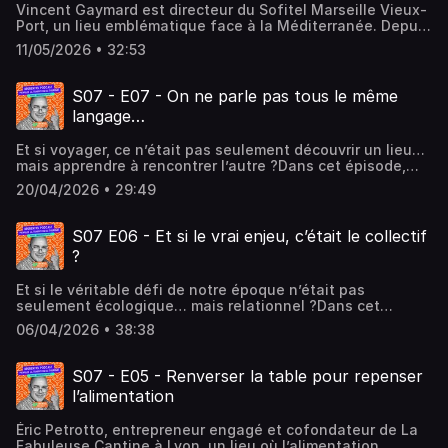
Vincent Gaymard est directeur du Sofitel Marseille Vieux-
du sens à ce que nous mangeons.Hébergé par
Port, un lieu emblématique face à la Méditerranée. Depuis
Audiomeans. Visitez audiomeans.fr/politique-de-
plus de vingt ans, il évolue dans l’hôtellerie à Marseille,
confidentialite pour plus d'informations.
11/05/2026 • 32:53
une ville à laquelle il est profondément attaché. À travers
son parcours et ses engagements, il incarne une manière
de faire évoluer l’hôtellerie de luxe vers un modèle plus
S07 - E07 - On ne parle pas tous le même
responsable. Il œuvre au quotidien, avec ses équipes,
langage…
pour inscrire son établissement dans une dynamique
engagée, en lien étroit avec son territoire, les acteurs
Et si voyager, ce n’était pas seulement découvrir un lieu…
locaux et les Marseillais.Hébergé par Audiomeans. Visitez
mais apprendre à rencontrer l’autre ?Dans cet épisode,
audiomeans.fr/politique-de-confidentialite pour plus
Soan Zamoun, enseignant, formateur international,
d'informations.
20/04/2026 • 29:49
chercheur et auteur d'un livre nous plonge au cœur de la
communication interculturelle. Entre codes invisibles,
malentendus et transformation personnelle, il nous invite
S07 E06 - Et si le vrai enjeu, c’était le collectif
à repenser notre manière de voyager… ce qu’elle change
?
en nous et de comprendre le monde.Hébergé par
Audiomeans. Visitez audiomeans.fr/politique-de-
Et si le véritable défi de notre époque n’était pas
confidentialite pour plus d'informations.
seulement écologique… mais relationnel ?Dans cet
épisode, aux côtés de Samuel Trouillefou, nous
06/04/2026 • 38:38
rencontrons Hugo Paul, auteur du livre Faire tribu. Après
une année passée à explorer des communautés très שונות,
il partage ce qu’il a appris sur notre capacité à faire
S07 - E05 - Renverser la table pour repenser
ensemble, entre inspirations, tensions et remises en
l’alimentation
question.Pourquoi avons-nous autant de mal à créer du
lien aujourd’hui ?Et surtout, comment construire des
Éric Petrotto, entrepreneur engagé et cofondateur de La
collectifs vivants, solides et ouverts ?Une conversation
Fabuleuse Cantine à Lyon, un lieu où l’alimentation