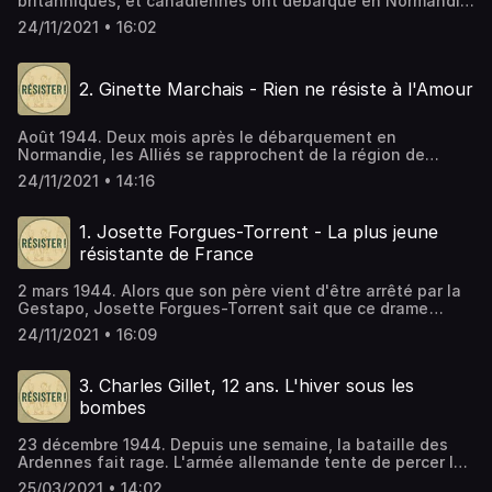
britanniques, et canadiennes ont débarqué en Normandie,
les résistants de l'Orne tentent d’empêcher l'arrivée de
24/11/2021 • 16:02
renforts allemands. Âgée d'à peine 13 ans, Annette Lajon
vient de poser des pièges sur une route de campagne,
mais elle ne parvient pas à s'enfuir avant l'arrivée d'un
2. Ginette Marchais - Rien ne résiste à l'Amour
convoi allemand. S'il s'arrête ou si l'une des mines
explose, la jeune fille ne connaîtra jamais les joies de la
Libération.
Août 1944. Deux mois après le débarquement en
Normandie, les Alliés se rapprochent de la région de
Tours. La résistance locale mène des actions de guérilla
24/11/2021 • 14:16
pour freiner les mouvements de l'armée allemande.
Ginette Marchais, 13 ans, fait partie de ces maquisards.
Elle est placée sous les ordre de James Thireau, de dix
1. Josette Forgues-Torrent - La plus jeune
ans son aîné, qui deviendra son mari quelques années
résistante de France
après la fin de la guerre.
2 mars 1944. Alors que son père vient d'être arrêté par la
Gestapo, Josette Forgues-Torrent sait que ce drame
familial met en danger l'ensemble du réseau auquel ils
24/11/2021 • 16:09
appartiennent tous deux. Malgré l'émotion, la jeune
résistante de 14 ans parvient à remplir une mission
cruciale : détruire des documents compromettants, afin
3. Charles Gillet, 12 ans. L'hiver sous les
de sauver ses camarades.
bombes
23 décembre 1944. Depuis une semaine, la bataille des
Ardennes fait rage. L'armée allemande tente de percer les
lignes américaines en Belgique, dans une offensive de la
25/03/2021 • 14:02