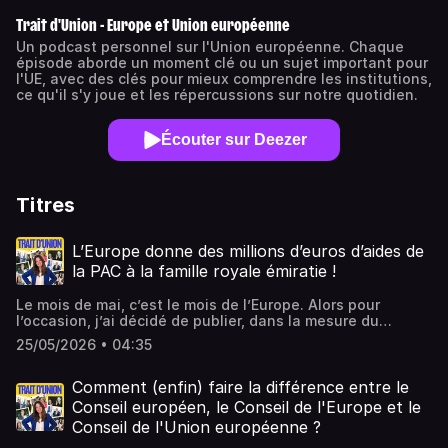
Trait d'Union - Europe et Union européenne
Un podcast personnel sur l'Union européenne. Chaque
épisode aborde un moment clé ou un sujet important pour
l'UE, avec des clés pour mieux comprendre les institutions,
ce qu'il s'y joue et les répercussions sur notre quotidien.
Écouter sur Deezer
Titres
L’Europe donne des millions d’euros d’aides de
la PAC à la famille royale émiratie !
Le mois de mai, c’est le mois de l’Europe. Alors pour
l’occasion, j’ai décidé de publier, dans la mesure du
possible, un épisode par jour tout au long du mois.Pour
25/05/2026 • 04:35
celles et ceux qui arrivent, je suis Audrey Vuetaz et vous
écoutez Trait d’Union, le podcast qui décrypte simplement
l’Union européenne, ses politiques et les grands enjeux
Comment (enfin) faire la différence entre le
européens.Si vous ne comprenez pas toujours tout à
Conseil européen, le Conseil de l'Europe et le
l’Union européenne, ce podcast est là pour vous
Conseil de l'Union européenne ?
l’expliquer. Alors abonnez-vous et laissez quelques