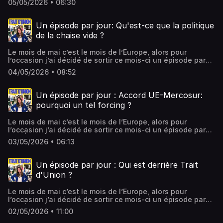
05/05/2026 • 06:30
et vous écoutez trait d’union. Vous ne comprenez pas tout
à l’union européenne ? Dans ce podcast je vous explique
alors abonnez-vous.Il y a quelques jours, Donald Trump a
Un épisode par jour: Qu'est-ce que la politique
menacé d’augmenter les droits de douane de 25% sur les
de la chaise vide ?
véhicules importées depuis l’Union européenne. Un
revirement dont il a le secret. Qui va en pâtir le plus ?
Le mois de mai c’est le mois de l’Europe, alors pour
Pourquoi fait-il cela ? Comment l’UE compte-t-elle
l’occasion j’ai décidé de sortir ce mois-ci un épisode par
répliquer ? Je vous explique.
jour.Pour celles et ceux qui arrivent je suis Audrey Vuetaz
04/05/2026 • 08:52
et vous écoutez trait d’union. Vous ne comprenez pas tout
à l’union européenne ? Dans ce podcast je vous explique
alors abonnez-vous.Aujourd'hui on revient sur un moment
Un épisode par jour : Accord UE-Mercosur:
clé de la construction européenne : la politique de la
pourquoi un tel forcing ?
chaise vide, initiée par Charles de Gaulle en 1965, avec un
épisode publié il y a quelques années déjà. Pourquoi la
Le mois de mai c’est le mois de l’Europe, alors pour
France décide-t-elle soudainement de quitter les
l’occasion j’ai décidé de sortir ce mois-ci un épisode par
institutions européennes ? Quelles tensions se cachent
jour.Évidemment on ne part pas sur des épisodes de 40
derrière ce geste spectaculaire ?
03/05/2026 • 06:13
minutes, ce sera plus des anecdotes, des choses que
vous ne saviez peut être pas et parfois… pourquoi pas,
mon point de vue !Pour celles et ceux qui arrivent je suis
Un épisode par jour : Qui est derrière Trait
Audrey Vuetaz et vous écoutez trait d’union. Vous ne
d'Union ?
comprenez pas tout à l’Union européenne ? Dans ce
podcast je vous explique tout alors abonnez vous.En
Le mois de mai c’est le mois de l’Europe, alors pour
début d’épisode, je vous recommande le Brief Européen
l’occasion j’ai décidé de sortir ce mois-ci un épisode par
d'Europod présenté par Léa Marchal, voici le lien
jour.Évidemment on ne part pas sur des épisodes de 40
!⁠https://open.spotify.com/show/00owAC4BII2Zm39B2hthLQ?
02/05/2026 • 11:00
minutes, ce sera plus des anecdotes, des choses que
si=d9d010bd4fd74fb7⁠Dans cet épisode je vous parle de