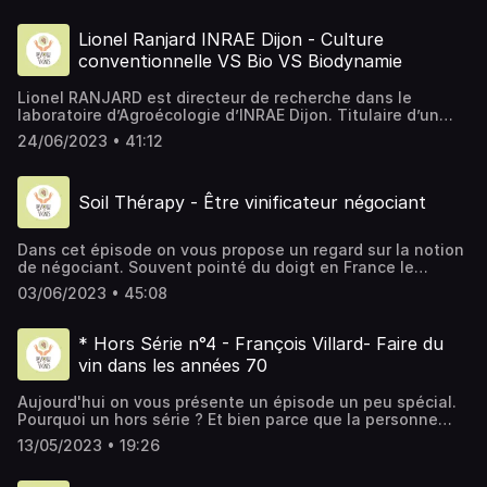
moisi-bouchon et surtout que dans la plupart des cas le
bouchon ni est pour rien…. Alors belle découverte en
Lionel Ranjard INRAE Dijon - Culture
compagnie de Grégoire et Cédric du laboratoire Vectoeur
conventionnelle VS Bio VS Biodynamie
Accréditation Cofrac n° 1-5662
Lionel RANJARD est directeur de recherche dans le
laboratoire d’Agroécologie d’INRAE Dijon. Titulaire d’un
doctorat en écologie microbienne du sol, son expertise
24/06/2023 • 41:12
sur la diversité microbienne des sols en fonction des
modes d’usage est reconnue à l’échelle internationale. Il
est l’auteur de plus d’une centaine d’articles scientifiques
Soil Thérapy - Être vinificateur négociant
internationaux de haut niveau et de plusieurs ouvrages
sur biodiversité des sols dont l’Atlas français des
bactéries du sol publié en 2018. Il nous parles ici de
Dans cet épisode on vous propose un regard sur la notion
l'impact du choix de l'agriculture (Conventionnel, Bio ou
de négociant. Souvent pointé du doigt en France le
encore Biodynamique) sur la vie microbienne des sols. Si
négoce offre pourtant une grande diversité quand il est
vous avez des questions, n'hésitez pas à nous contacter.
03/06/2023 • 45:08
bien réalisé. Thomas est devenu vinificateur négociant
Bonne écoute ! Nous retrouver : Instagram :
afin de faire parler la pluralité des terroirs alsaciens. Si
@lavoixdesvignes Email : voixdesvignes@gmail.com
vous avez des questions, n'hésitez pas à nous contacter.
* Hors Série n°4 - François Villard- Faire du
Bonne écoute ! Domaine Soil Thérapy 68570
vin dans les années 70
SOULTZMATT Email : soiltherapywine@gmail.com Nous
retrouver : Instagram : @lavoixdesvignes Email :
Aujourd'hui on vous présente un épisode un peu spécial.
voixdesvignes@gmail.com
Pourquoi un hors série ? Et bien parce que la personne
que nous allons voir n'est pas vigneron, enfin en tout cas
13/05/2023 • 19:26
il ne l'est plus. On prend donc notre machine à remonter le
temps et on vous emmene chez François, qui a fait du vin