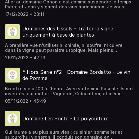
Aller au domaine Gonon c'est comme suspendre le temps.
webdesigner /infographiste : Instagram : @thibaugraphie
Pierre et Jean y signent des vins harmonieux. Je vous
Email : thibaugraphie@hotmail.com Site internet :
laisse plonger dans l'univers des vins de Saint-Joseph. Si
https://www.thibaugraphie.fr/
17/12/2022 • 23:11
vous avez des questions, n'hésitez pas à nous contacter.
Bonne écoute ! Domaine Gonon – 73000 Mauves - Pierre
et Jean Gonon . E-mail : gonon.pierre@wanadoo.fr Nous
Domaines des Ussels - Traiter la vigne
retrouver : Instagram : @lavoixdesvignes Email :
uniquement à base de plantes
voixdesvignes@gmail.com Notre partenaire et
webdesigner /infographiste : Instagram : @thibaugraphie
A première vue n'utiliser ni chimie, ni soufre, ni cuivre
Email : thibaugraphie@hotmail.com Site internet :
dans la vigne peut paraitre utopique. Mais pleins
https://www.thibaugraphie.fr/
d'envies, de réflexions, d'essaies et de doutes Alexandre
26/11/2022 • 47:13
et Amelie ont tenté le pari. Un chemin une nouvelle voix
proposé. Domaine Des Ussels – 63260 Vensat - Amélie et
Alexandre Desanges-Guillin . E-mail :
* Hors Série n°2 - Domaine Bordatto - Le vin
lesussels@gmail.com Nous retrouver : Instagram :
de Pomme
@lavoixdesvignes Email : voixdesvignes@gmail.com Notre
partenaire et webdesigner /infographiste : Instagram :
Bixintxo vie à 100 à l'heure. Avec sa femme Pascale ils ont
@thibaugraphie Email : thibaugraphie@hotmail.com Site
inventés leur métier : Vigneron, Cidriculteur, et même
internet : https://www.thibaugraphie.fr/
certain vendredi soir Restaurateur. C'est vivant, sa respire
05/11/2022 • 45:49
la pomme, bref c'est tout un univers au domaine Bordatto.
Si vous avez des questions, n'hésitez pas à nous
contacter. Bonne écoute ! Domaine Bordatto – 64220
Domaine Les Poëte - La polyculture
Jaxu - Pascale et Bixintxo Aphaule . E-mail :
bordatto@orange.fr Nous retrouver : Instagram :
@lavoixdesvignes Email : voixdesvignes@gmail.com
Guillaume a eu plusieurs vies : cuisinier, sommelier et
Notre partenaire et webdesigner /infographiste :
aujourd'hui vigneron. Il conduit son domaine en
Instagram : @thibaugraphie Email :