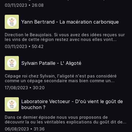
pour son Cerdon. Une seule cuvée, une méthode simple et
03/11/2023 • 26:08
efficace avec la promesse d'un vin subtil et gourmand.
Yann Bertrand - La macération carbonique
Direction le Beaujolais. Si vous avez des idées reçues sur
les vins de cette région restez avec nous elles vont
disparaitre. Dans cet épisode vous pourrez découvrir les
03/11/2023 • 50:42
différentes macérations carboniques emblématiques du
Beaujolais. Entre sensibilité et technicité Yann pousse
tous les curseurs au maximum afin d'obtenir la plus pure
Sylvain Pataille - L' Aligoté
expression de ses terroirs.
Cépage roi chez Sylvain, l'aligoté n'est pas considéré
comme un cépage secondaire mais bien comme un
cépage majeur. Vigneron référence et emblématique sur
17/08/2023 • 30:20
ce sujet il est notamment avec d'autres vignerons à
l'origine des Aligoteurs, une association qui ne cesse de
faire bouger les lignes et de promouvoir ce cépage. Si
Laboratoire Vectoeur - D'où vient le goût de
vous avez des questions, n'hésitez pas à nous contacter.
bouchon ?
Bonne écoute ! Domaine Sylvain Pataille 21160
MARSANNAY-LA-CÔTE Email
Dans ce dernier épisode nous vous proposons de
: domaine.sylvain.pataille@wanadoo.fr Nous retrouver :
découvrir la ou les véritables explications du goût dit de
Instagram : @lavoixdesvignes Email :
bouchon. Vous verrez que nos deux experts cassent les
voixdesvignes@gmail.com
06/08/2023 • 31:36
idées reçues... Car oui on parle ici des et non du goût de