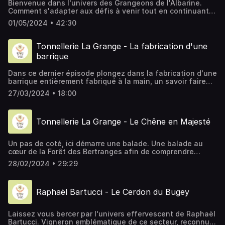
Bienvenue dans l'univers des Grangeons de l'Albarine.
Comment s'adapter aux défis à venir tout en continuant à
produire des vins de qualité ? Une partie de la réponse
01/05/2024 • 42:30
peut se trouver dans les cépages hybrides pour Luc Bauer
Montage Pierrick Hugot Les Grangeons de l'Albarine 01230
Argis Nous retrouver : Instagram : @lavoixdesvignes Email
Tonnellerie La Grange - La fabrication d'une
: voixdesvignes@gmail.com
barrique
Dans ce dernier épisode plongez dans la fabrication d'une
barrique entièrement fabriqué à la main, un savoir faire
rare et d'orfèvrerie.
27/03/2024 • 18:00
Tonnellerie La Grange - Le Chêne en Majesté
Un pas de coté, ici démarre une balade. Une balade au
cœur de la Forêt des Bertranges afin de comprendre
l'univers de la barrique. Et quoi de mieux que de
28/02/2024 • 29:29
commencer par la compréhension du chêne dans son
milieu naturel ? Voici le premier épisode consacré a la
fabrication d'un tonneau
Raphaël Bartucci - Le Cerdon du Bugey
Laissez vous bercer par l'univers effervescent de Raphaël
Bartucci. Vigneron emblématique de ce secteur, reconnu