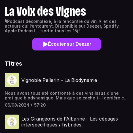
La Voix des Vignes
🎙Podcast décomplexé, à la rencontre du vin 🍷 et des
acteurs qui l’entourent. Disponible sur Deezer, Spotify,
Apple Podcast ... sortie tous les 15j !
Écouter sur Deezer
Titres
Vignoble Pellerin - La Biodynamie
Nous avons tous été confronté à des vins issus d'une
pratique biodynamique. Mais que se cache t-il derrière ce
mot ? Quelles en sont les pratiques ? Un volet de la
06/08/2024 • 57:20
viticulture parfois complexe à démêler. Dans cet épisode
Jean-Christophe nous donne quelques clefs sur ce sujet.
Montage Pierrick Hugot Vignoble Pellerin 01150 Saint-
Les Grangeons de l'Albarine - Les cépages
Sorlin-en-Bugey Nous retrouver : Instagram :
interspécifiques / hybrides
@lavoixdesvignes Email : voixdesvignes@gmail.com