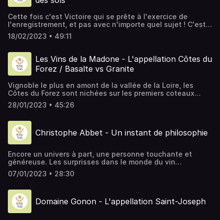
des sols
voixdesvignes@gmail.com
Cette fois c'est Victoire qui se prête à l'exercice de
l'enregistrement, et pas avec n'importe quel sujet ! C'est
auprès de Battle Karimi, directrice scientifique chez
18/02/2023 • 49:11
NovaSol Experts, que nous sommes aller chercher des
réponses sur ce sujet sensible et complexe qu’est
l’utilisation du cuivre et son impact. Si vous avez des
Les Vins de la Madone - L'appellation Côtes du
questions, n'hésitez pas à nous contacter. Bonne écoute !
Forez / Basalte vs Granite
Nous retrouver : Instagram : @lavoixdesvignes Email :
voixdesvignes@gmail.com
Vignoble le plus en amont de la vallée de la Loire, les
Côtes du Forez sont nichées sur les premiers coteaux
volcaniques du Massif Central, au coeur du département
28/01/2023 • 45:26
de la Loire. Le Gamay y règne en roi sur des sols souvent
composés de Basalte ou Granite. C'est cette appellation
et le travail de Gilles Bonnefoy que l'on vous propose de
Christophe Abbet - Un instant de philosophie
découvrir Si vous avez des questions, n'hésitez pas à
nous contacter. Bonne écoute ! Les Vins de la Madone –
42600 Champdieu- Gilles Bonnefoy.
Encore un univers à part, une personne touchante et
https://lesvinsdelamadone.fr/ Nous retrouver : Instagram :
généreuse. Les surprisses dans le monde du vin
@lavoixdesvignes Email : voixdesvignes@gmail.com Notre
dépassent les frontières française comme vous vous en
partenaire et webdesigner /infographiste : Instagram :
07/01/2023 • 28:30
doutez. On vus propose ici un dialogue, une vision et une
@thibaugraphie Email : thibaugraphie@hotmail.com Site
réflexion dans le valais au cotes de Christophe Abbet Si
internet : https://www.thibaugraphie.fr/
vous avez des questions, n'hésitez pas à nous contacter.
Domaine Gonon - L'appellation Saint-Joseph
Bonne écoute ! Christophe Abbet – 1920 Martigny. Nous
retrouver : Instagram : @lavoixdesvignes Email :
voixdesvignes@gmail.com Notre partenaire et