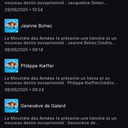
nouveau destin exceptionnel : Jacqueline Simon
Moncorgé.Crédits :Autrice : Julie GouazéVoix : Clara
29/09/2025 • 10:54
ZieglerEnregistrement : Léopold Roy et Pierre
MasseCréation musicale : Pierre MasseIllustration :
Zacharie Defossez Hébergé par Acast. Visitez
Jeanne Bohec
acast.com/privacy pour plus d'informations.
Le Ministère des Armées te présente une héroïne et un
nouveau destin exceptionnel : Jeanne Bohec.Crédits
:Autrice : Julie GouazéVoix : Nathalie
08/09/2025 • 09:14
BernasEnregistrement : Pierre MasseCréation musicale :
Pierre MasseIllustration : Zacharie Defossez Hébergé par
Acast. Visitez acast.com/privacy pour plus d'informations.
Philippe Kieffer
Le Ministère des Armées te présente un héros et un
nouveau destin exceptionnel : Philippe Kieffer.Crédits
:Autrice : Julie GouazéVoix : Nathalie
08/09/2025 • 09:24
BernasEnregistrement : Pierre MasseCréation musicale :
Pierre MasseIllustration : Zacharie Defossez Hébergé par
Acast. Visitez acast.com/privacy pour plus d'informations.
Geneviève de Galard
Le Ministère des Armées te présente une héroïne et un
nouveau destin exceptionnel : Geneviève de
Galard.Crédits :Autrice : Suzy TosonVoix : Clara