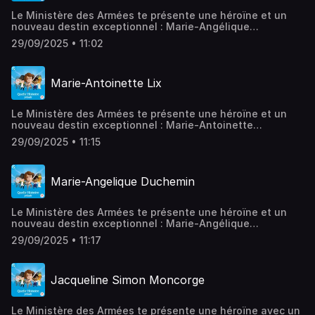
Le Ministère des Armées te présente une héroïne et un
nouveau destin exceptionnel : Marie-Angélique
Duchemin.Crédits :Autrice : Julie GouazéVoix : Nathalie
29/09/2025 • 11:02
BernasEnregistrement : Léopold Roy et Pierre
MasseCréation musicale : Pierre MasseIllustration :
Zacharie Defossez Hébergé par Acast. Visitez
Marie-Antoinette Lix
acast.com/privacy pour plus d'informations.
Le Ministère des Armées te présente une héroïne et un
nouveau destin exceptionnel : Marie-Antoinette
Lix.Crédits :Autrice : Julie GouazéVoix : Nathalie
29/09/2025 • 11:15
BernasEnregistrement : Léopold Roy et Pierre
MasseCréation musicale : Pierre MasseIllustration :
Zacharie Defossez Hébergé par Acast. Visitez
Marie-Angelique Duchemin
acast.com/privacy pour plus d'informations.
Le Ministère des Armées te présente une héroïne et un
nouveau destin exceptionnel : Marie-Angélique
Duchemin.Crédits :Autrice : Julie GouazéVoix : Nathalie
29/09/2025 • 11:17
BernasEnregistrement : Léopold Roy et Pierre
MasseCréation musicale : Pierre MasseIllustration :
Zacharie Defossez Hébergé par Acast. Visitez
Jacqueline Simon Moncorge
acast.com/privacy pour plus d'informations.
Le Ministère des Armées te présente une héroïne avec un