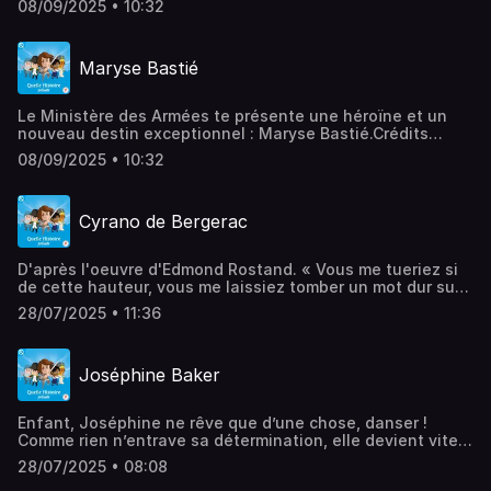
08/09/2025 • 10:32
ZieglerEnregistrement : Pierre MasseCréation musicale :
Pierre MasseIllustration : Zacharie Defossez Hébergé par
Acast. Visitez acast.com/privacy pour plus d'informations.
Maryse Bastié
Le Ministère des Armées te présente une héroïne et un
nouveau destin exceptionnel : Maryse Bastié.Crédits
:Autrice : Suzy TosonVoix : Clara ZieglerEnregistrement :
08/09/2025 • 10:32
Pierre MasseCréation musicale : Pierre MasseIllustration :
Zacharie Defossez Hébergé par Acast. Visitez
acast.com/privacy pour plus d'informations.
Cyrano de Bergerac
D'après l'oeuvre d'Edmond Rostand. « Vous me tueriez si
de cette hauteur, vous me laissiez tomber un mot dur sur
le cœur. » La belle Roxane, du haut de son balcon,
28/07/2025 • 11:36
s’imagine que ces nobles paroles sont celles de Christian,
son prétendant. Or elles sont prononcées par un autre :
Cyrano de Bergerac ! L’homme au grand nez qui manie la
Joséphine Baker
poésie aussi bien que l’épée…L'application Quelle Histoire
est disponible dès maintenant sur les téléphones Android
et Apple !Tu peux retrouver l'application ici :
Enfant, Joséphine ne rêve que d’une chose, danser !
https://qrco.de/bfOnIRhttps://quellehistoire.com/application
Comme rien n’entrave sa détermination, elle devient vite
audio/Crédits :Voix : Nathalie BernasEnregistrement voix
une vedette. Mais l’artiste emblématique des Années
et mix : Léopold RoySound design : Sylvain HellioTexte :
28/07/2025 • 08:08
folles sera bien plus que l’image qu’on lui assigne : une
Marine Breuil-SallesIllustration : Bruno Wennagel, Mathieu