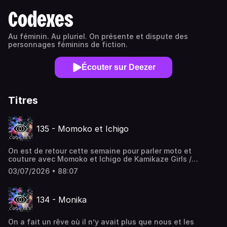
Codexes
Au féminin. Au pluriel. On présente et dispute des
personnages féminins de fiction.
Écouter sur Deezer
Titres
135 - Momoko et Ichigo
On est de retour cette semaine pour parler moto et
couture avec Momoko et Ichigo de Kamikaze Girls /
Shimotsuma Monogatari ! On va surtout parler de coming
03/07/2026 • 88:07
of age, de s'accepter et de trouver sa place à travers soi-
même, ou la mode, ou le groupe, ou l'amitié, ou encore,
peut-être, le lesbianisme. Merci à Jayhan
134 - Monika
(@JayhanOfficial) pour les super intro et outro ! Tu peux
nous suivre sur tous les réseaux : @codexespod et nous
laisser une note et un commentaire sympa si tu veux.
On a fait un rêve où il n’y avait plus que nous et les
Force et amour. Ressources : "Kamikaze Girls : An