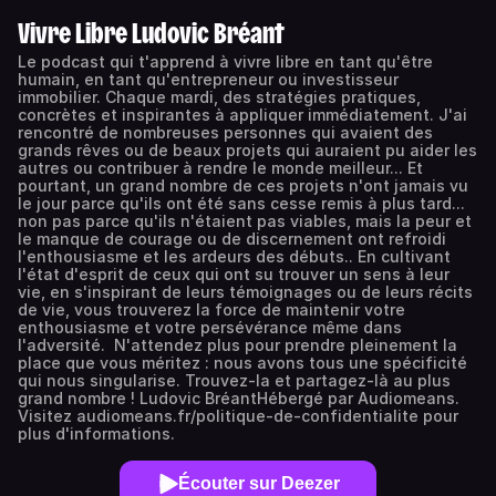
Vivre Libre Ludovic Bréant
Le podcast qui t'apprend à vivre libre en tant qu'être
humain, en tant qu'entrepreneur ou investisseur
immobilier. Chaque mardi, des stratégies pratiques,
concrètes et inspirantes à appliquer immédiatement. J'ai
rencontré de nombreuses personnes qui avaient des
grands rêves ou de beaux projets qui auraient pu aider les
autres ou contribuer à rendre le monde meilleur... Et
pourtant, un grand nombre de ces projets n'ont jamais vu
le jour parce qu'ils ont été sans cesse remis à plus tard...
non pas parce qu'ils n'étaient pas viables, mais la peur et
le manque de courage ou de discernement ont refroidi
l'enthousiasme et les ardeurs des débuts.. En cultivant
l'état d'esprit de ceux qui ont su trouver un sens à leur
vie, en s'inspirant de leurs témoignages ou de leurs récits
de vie, vous trouverez la force de maintenir votre
enthousiasme et votre persévérance même dans
l'adversité. N'attendez plus pour prendre pleinement la
place que vous méritez : nous avons tous une spécificité
qui nous singularise. Trouvez-la et partagez-là au plus
grand nombre ! Ludovic BréantHébergé par Audiomeans.
Visitez audiomeans.fr/politique-de-confidentialite pour
plus d'informations.
Écouter sur Deezer