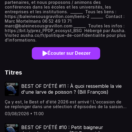
partenaires, et nous proposons / animons des
conférences dans les écoles et les universités, les
entreprises et les institutions. _______ Tous les liens :
https://baleinesousgravillon.com/liens-2 _______ Contact :
Marc Mortelmans 06 52 49 13 71
marc@baleinesousgravillon.com _______ Toutes les infos :
https://bit.ly/prez_PPDP_ecosyst_BSG Hébergé par Ausha.
Visitez ausha.co/fr/politique-de-confidentialite pour plus
d'informations.
Écouter sur Deezer
Titres
BEST OF D'ÉTÉ #11 : À quoi ressemble la vie
d'une larve de poisson ? (Bill François)
Ça y est, le Best of d'été 2026 est arrivé ! L'occasion de
se replonger dans une sélection d'épisodes de la saison 3
de Petit Poisson deviendra Podcast durant tout les mois
03/08/2026 • 11:00
de juillet et d'août.Aujourd'hui, Bill et moi vous emmenons
au pays des larves de poissons. Ces minuscules sont le
plus souvent souvent livrées à elles-mêmes et doivent se
BEST OF D'ÉTÉ #10 : Petit baigneur
débrouiller dans un monde hostile.Ces larves redoublent