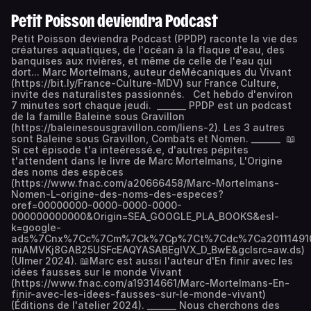
Petit Poisson deviendra Podcast
Petit Poisson deviendra Podcast (PPDP) raconte la vie des
créatures aquatiques, de l'océan à la flaque d'eau, des
banquises aux rivières, et même de celle de l'eau qui
dort... Marc Mortelmans, auteur deMécaniques du Vivant
(https://bit.ly/France-Culture-MDV) sur France Culture,
invite des naturalistes passionnés. Cet hebdo d'environ
7 minutes sort chaque jeudi. _______ PPDP est un podcast
de la famille Baleine sous Gravillon
(https://baleinesousgravillon.com/liens-2). Les 3 autres
sont Baleine sous Gravillon, Combats et Nomen. _______ 📖
Si cet épisode t'a inteéressé.e, d'autres pépites
t'attendent dans le livre de Marc Mortelmans, L'Origine
des noms des espèces
(https://www.fnac.com/a20666458/Marc-Mortelmans-
Nomen-L-origine-des-noms-des-especes?
oref=00000000-0000-0000-0000-
000000000000&Origin=SEA_GOOGLE_PLA_BOOKS&esl-
k=google-
ads%7Cnx%7Cc%7Cm%7Ck%7Cp%7Ct%7Cdc%7Ca20111491090%
miAMVKj8GAB25USFcEAQYASABEgIVX_D_BwE&gclsrc=aw.ds)
(Ulmer 2024). 📖Marc est aussi l'auteur d'En finir avec les
idées fausses sur le monde Vivant
(https://www.fnac.com/a19314661/Marc-Mortelmans-En-
finir-avec-les-idees-fausses-sur-le-monde-vivant)
(Éditions de l'atelier 2024). _______ Nous cherchons des