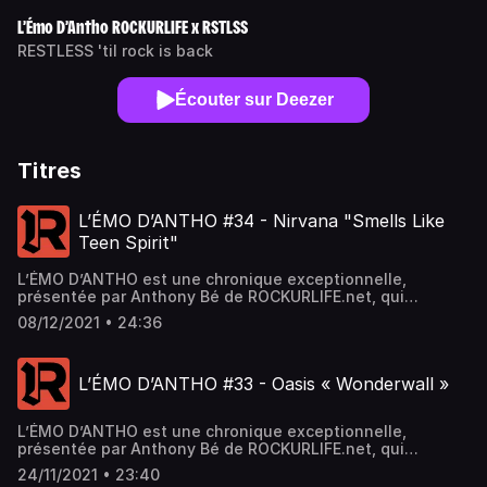
L’Émo D’Antho ROCKURLIFE x RSTLSS
RESTLESS 'til rock is back
Écouter sur Deezer
Titres
L’ÉMO D’ANTHO #34 - Nirvana "Smells Like
Teen Spirit"
L’ÉMO D’ANTHO est une chronique exceptionnelle,
présentée par Anthony Bé de ROCKURLIFE.net, qui
décripte une chanson. Que peut-on comprendre, que
08/12/2021 • 24:36
peut-on imaginer ? Anthony se permet de vous proposer
quelques possibilités tous les mercredis à 18h sur RSTLSS
Radio. N’hésitez pas à vous abonner
L’ÉMO D’ANTHO #33 - Oasis « Wonderwall »
sur Spotify, Deezer & Amazon Music pour nous soutenir.
« Nevermind », le deuxième album studio de Nirvana
célèbre cette année son trentième anniversaire. A cette
L’ÉMO D’ANTHO est une chronique exceptionnelle,
occasion, le disque, écoulé à plus de 35 millions
présentée par Anthony Bé de ROCKURLIFE.net, qui
d’exemplaires dans le monde depuis sa sortie le 24
décripte une chanson. Que peut-on comprendre, que
septembre 1991, est ressorti dans une édition spéciale le
24/11/2021 • 23:40
peut-on imaginer ? Anthony se permet de vous proposer