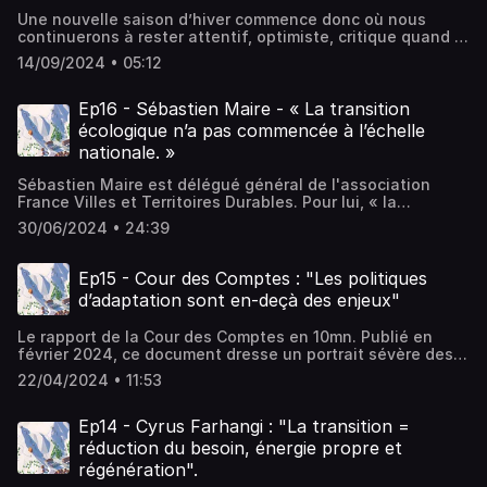
du modèle économique. Une décision inédite pour l’une
Une nouvelle saison d’hiver commence donc où nous
des plus grandes stations de ski du monde. Clement Colin
continuerons à rester attentif, optimiste, critique quand il
est directeur général des services de la mairie de Tignes.
le faut et encourageant quand c’est nécessaire. Le
Il nous raconte.
14/09/2024 • 05:12
monde change, la montagne aussi et nous gardons notre
micro au plus près des secousses !
Ep16 - Sébastien Maire - « La transition
écologique n’a pas commencée à l’échelle
nationale. »
Sébastien Maire est délégué général de l'association
France Villes et Territoires Durables. Pour lui, « la
transition écologique n’a pas commencée à l’échelle
30/06/2024 • 24:39
nationale. » Il compare la posture de déni (dans leur
grande majorité) des collectivités de stations de ski aux
autres territoires français coincés dans leur logique du
Ep15 - Cour des Comptes : "Les politiques
monde d'avant : concurrence, croissance, immobilier...
d’adaptation sont en-deçà des enjeux"
alors que "le monde qui vient va perturber l'économie".
Le rapport de la Cour des Comptes en 10mn. Publié en
février 2024, ce document dresse un portrait sévère des
politiques d’adaptation des stations de ski. "Au regard de
22/04/2024 • 11:53
l’ampleur du changement climatique, les politiques
d’adaptation menées par les acteurs de la montagne sont
en-deçà des enjeux environnementaux et sociaux-
Ep14 - Cyrus Farhangi : "La transition =
économiques". Nous en avons sélectionné des extraits...
réduction du besoin, énergie propre et
régénération".