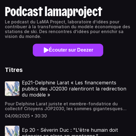
Podcast lamaproject
Le podcast du LaMA Project, laboratoire d’idées pour
contribuer à la transformation du modèle économique des
stations de ski. Des rencontres d’idées pour enrichir sa
vision du monde.
Écouter sur Deezer
Titres
Ep21-Delphine Larat « Les financements
publics des JO2030 ralentiront la redirection
du modèle »
Pour Delphine Larat juriste et membre-fondatrice du
collectif Citoyens JOP2030, les sommes gigantesques
d’argent public fléchées pour la tenue des Jeux
04/09/2025 • 30:30
Olympiques d’hiver 2030 dans les Alpes Françaises vont
maintenir et même démultiplier les effets négatifs du
modèle économique de nos stations de ski. La montagne
Ep 20 - Séverin Duc : "L'être humain doit
est pourtant un territoire très impacté par le changement