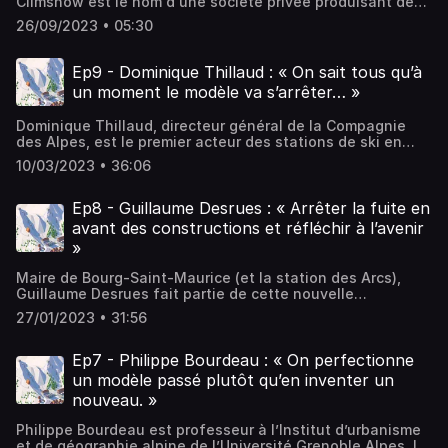
Climsnow est le nom d'une société privée produisant des
prévisions d’enneigement très localisées à la demande de
26/09/2023 • 05:30
ses clients, prévisions utilisées pour justifier des
investissements importants et structurants. Or ces études
ne sont pas publiques, donc interdisent toute
Ep9 - Dominique Thillaud : « On sait tous qu’à
interprétation croisée. Cette connaissance experte revêt
un moment le modèle va s’arrêter… »
pourtant un caractère d'interêt général. Elle est
confisquée au service exclusif des partisans d’un mode
Dominique Thillaud, directeur général de la Compagnie
de développement en bout de course. Libérez Climsnow !
des Alpes, est le premier acteur des stations de ski en
France. « Les menaces qui pèsent sur les stations de ski
10/03/2023 • 36:06
sont d’ordre existentielles. On sait tous qu’à un moment le
modèle va s’arrêter… Le modèle d’après, dans son volume,
ne sera pas celui du ski. »
Ep8 - Guillaume Desrues : « Arrêter la fuite en
avant des constructions et réfléchir à l’avenir
»
Maire de Bourg-Saint-Maurice (et la station des Arcs),
Guillaume Desrues fait partie de cette nouvelle
génération aux idées longues qui incarnent une vision
27/01/2023 • 31:56
différente du développement des station de ski. « Notre
priorité est de permettre aux habitants de rester et de
bien vivre à l’année. Il faut tout mettre en place pour
Ep7 - Philippe Bourdeau : « On perfectionne
qu’ils puissent rester au pays. »
un modèle passé plutôt qu’en inventer un
nouveau. »
Philippe Bourdeau est professeur à l’Institut d’urbanisme
et de géographie alpine de l’Université Grenoble Alpes. Il