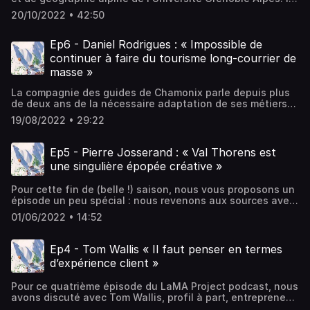
conduit des recherches sur le tourisme et les sports de
20/10/2022 • 42:50
montagne au sein du laboratoire de sciences sociales
PACTE et du Labex ITTEM, programme de recherches
transversales sur les questions de transition en
Ep6 - Daniel Rodrigues : « Impossible de
montagne. Philippe Bourdeau a su articuler et exprimer
continuer à faire du tourisme long-courrier de
brillamment depuis plus de quinze ans les problématiques
masse »
systémiques des territoires où le ski est au coeur du
modèle économique. Un épisode du LaMA Project podcast
La compagnie des guides de Chamonix parle depuis plus
plus long que d'habitude à l'écoute d'une référence.
de deux ans de la nécessaire adaptation de ses métiers
aux changements de l’environnement montagnard. Et ce
19/08/2022 • 29:22
changement n’est nulle part ailleurs plus visible qu’à
Chamonix. En pleine sécheresse, son directeur, Daniel
Rodrigues, partage avec nous son analyse.
Ep5 - Pierre Josserand : « Val Thorens est
une singulière épopée créative »
Pour cette fin de (belle !) saison, nous vous proposons un
épisode un peu spécial : nous revenons aux sources avec
l’un des derniers pionnier-créateur-bâtisseur de ces très
01/06/2022 • 14:52
grandes stations de ski dont la France a le secret
(notamment en Tarentaise) et qui sont des fleurons
mondiaux du tourisme de sport d’hiver : Pierre Josserand.
Ep4 - Tom Wallis « Il faut penser en termes
Il est l’un des principaux créateurs de la station de Val
d’expérience client »
Thorens aujourd’hui encore président de la SETAM. Il a
publié cette automne un livre de souvenirs sur la période
Pour ce quatrième épisode du LaMA Project podcast, nous
de la création de Val Thorens : Val Thorens 1969-1970-
avons discuté avec Tom Wallis, profil à part, entrepreneur
1971, une vision, un combat. Nous en parcourons les
et machine à idées. Il est dans la pratique (avec ses deux