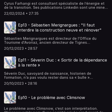
Cyrus Farhangi est consultant spécialiste de l’énergie et
de la transition. Ses publications Linkedin sont une mine
d’informations, de références et d’humour. Justement
22/02/2024 • 27:35
parce qu’il n’est pas spécialiste des stations de ski, nous
avons osé un pas de côté avec lui pour parcourir de larges
territoires avec les bottes de 7 lieux de notre curiosité.
Ep13 - Sébastien Merignargues : "Il faut
interdire la construction neuve et rénover"
Sébastien Merignargues est directeur de l'Office du
Tourisme d'Avoriaz, ancien directeur de Tignes
Développement, c'est un grand spécialiste du tourisme
20/12/2023 • 28:57
d'hiver et des arcanes de la gouvernance.
Ep11 - Séverin Duc : « Sortir de la dépendance
à la rente »
Séverin Duc, savoyard de naissance, historien de
formation, n’a pas voulu rester dans sa « bulle »
d’historien mais « penser le temps qui passe et surtout le
20/10/2023 • 28:16
présent et l’avenir qui nous inquiète » en montagne. Sa
newsletter « Back Future » et sa version podcast « Le
Format K7 » sont des parcours parcours enthousiastes et
Ep10 - Le problème avec Climsnow
cultivés s’installent « à la croisée de l’histoire et du
futur » pour enrichir notre compréhension de ces
territoires. Qu’est-ce qu’un historien peut apporter au
Le problème avec Climsnow, c’est son interprétation.
futur des Alpes ?